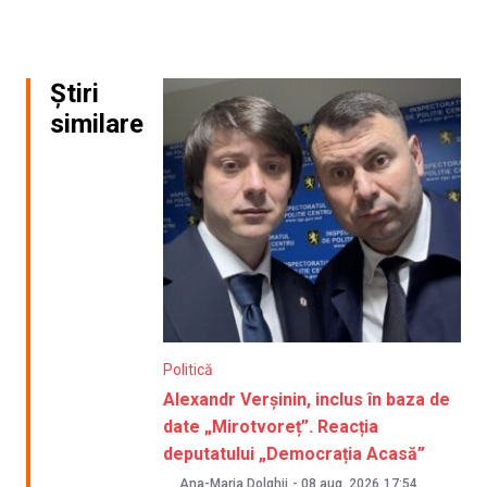
Știri
similare
Politică
Alexandr Verșinin, inclus în baza de
date „Mirotvoreț”. Reacția
deputatului „Democrația Acasă”
Ana-Maria Dolghii
-
08 aug. 2026
17:54