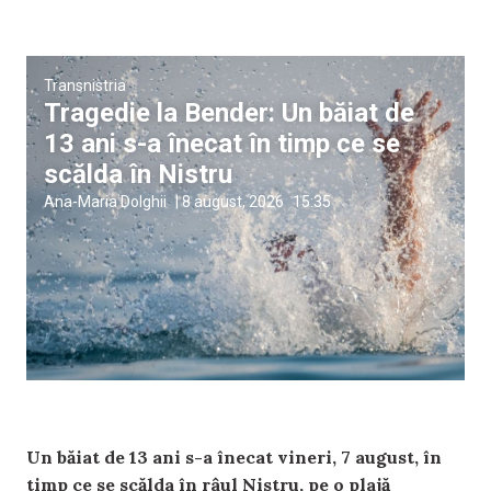
Transnistria
Tragedie la Bender: Un băiat de
13 ani s-a înecat în timp ce se
scălda în Nistru
Ana-Maria Dolghii
|
8 august, 2026
15:35
Un băiat de 13 ani s-a înecat vineri, 7 august, în
timp ce se scălda în râul Nistru, pe o plajă