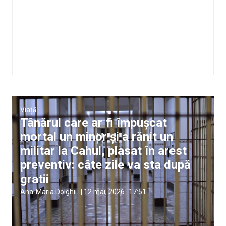
Viață
Tânărul care ar fi împușcat
mortal un minor și a rănit un
militar la Cahul, plasat în arest
preventiv: câte zile va sta după
gratii
Ana-Maria Dolghii
|
12 mai, 2026
17:51