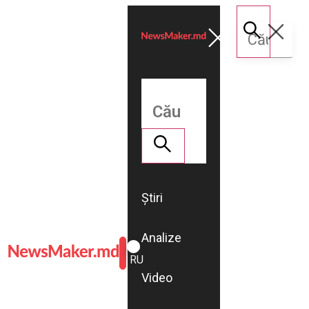
Știri
Analize
ROMÂNĂ
RU
Video