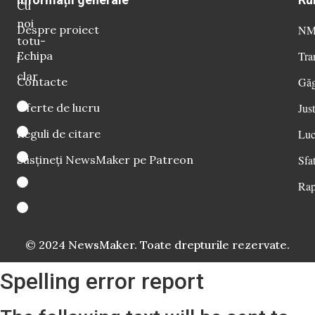
Cu
noi
Despre proiect
NM 
totu-
Echipa
Tra
i
clar
Contacte
Găg
Oferte de lucru
Just
Reguli de citare
Luc
Susțineți NewsMaker pe Patreon
Sfat
Rap
© 2024 NewsMaker. Toate drepturile rezervate.
Spelling error report