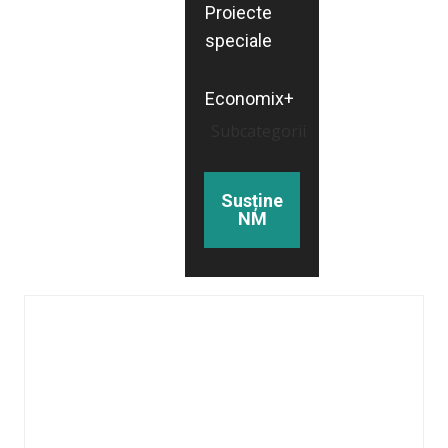
Proiecte
speciale
Economix+
Subcategorii
Susține
NM