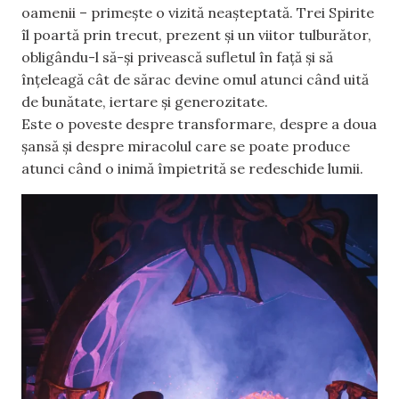
oamenii – primește o vizită neașteptată. Trei Spirite
îl poartă prin trecut, prezent și un viitor tulburător,
obligându-l să-și privească sufletul în față și să
înțeleagă cât de sărac devine omul atunci când uită
de bunătate, iertare și generozitate.
Este o poveste despre transformare, despre a doua
șansă și despre miracolul care se poate produce
atunci când o inimă împietrită se redeschide lumii.