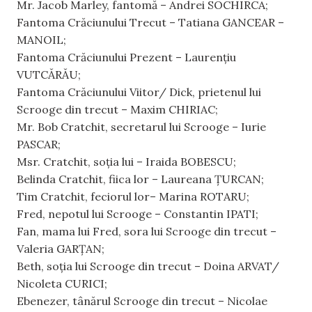
Mr. Jacob Marley, fantomă – Andrei SOCHIRCA;
Fantoma Crăciunului Trecut – Tatiana GANCEAR –
MANOIL;
Fantoma Crăciunului Prezent – Laurențiu
VUTCĂRĂU;
Fantoma Crăciunului Viitor/ Dick, prietenul lui
Scrooge din trecut – Maxim CHIRIAC;
Mr. Bob Cratchit, secretarul lui Scrooge – Iurie
PASCAR;
Msr. Cratchit, soţia lui – Iraida BOBESCU;
Belinda Cratchit, fiica lor – Laureana ȚURCAN;
Tim Cratchit, feciorul lor– Marina ROTARU;
Fred, nepotul lui Scrooge – Constantin IPATI;
Fan, mama lui Fred, sora lui Sсrooge din trecut –
Valeria GARȚAN;
Beth, soţia lui Scrooge din trecut – Doina ARVAT/
Nicoleta CURICI;
Ebenezer, tânărul Scrooge din trecut – Nicolae