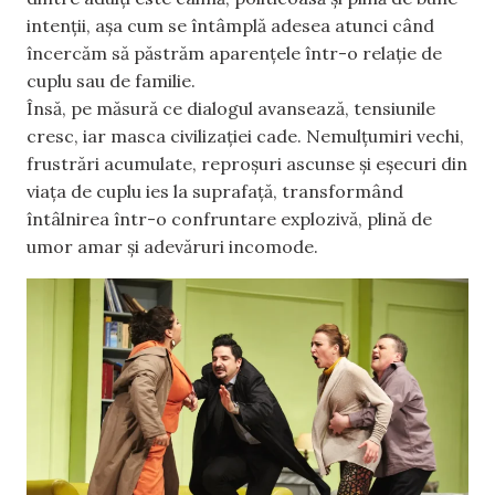
intenții, așa cum se întâmplă adesea atunci când
încercăm să păstrăm aparențele într-o relație de
cuplu sau de familie.
Însă, pe măsură ce dialogul avansează, tensiunile
cresc, iar masca civilizației cade. Nemulțumiri vechi,
frustrări acumulate, reproșuri ascunse și eșecuri din
viața de cuplu ies la suprafață, transformând
întâlnirea într-o confruntare explozivă, plină de
umor amar și adevăruri incomode.