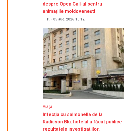
despre Open Call-ul pentru
animațiile moldovenești
P.
-
05 aug. 2026
15:12
Viață
Infecția cu salmonella de la
Radisson Blu: hotelul a făcut publice
rezultatele investigațiilor.