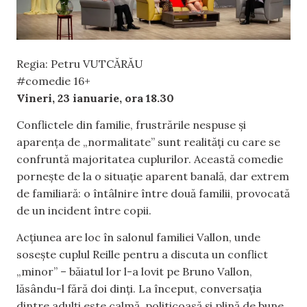
Regia: Petru VUTCĂRĂU
#comedie 16+
Vineri, 23 ianuarie, ora 18.30
Conflictele din familie, frustrările nespuse și
aparența de „normalitate” sunt realități cu care se
confruntă majoritatea cuplurilor. Această comedie
pornește de la o situație aparent banală, dar extrem
de familiară: o întâlnire între două familii, provocată
de un incident între copii.
Acțiunea are loc în salonul familiei Vallon, unde
sosește cuplul Reille pentru a discuta un conflict
„minor” – băiatul lor l-a lovit pe Bruno Vallon,
lăsându-l fără doi dinți. La început, conversația
dintre adulți este calmă, politicoasă și plină de bune