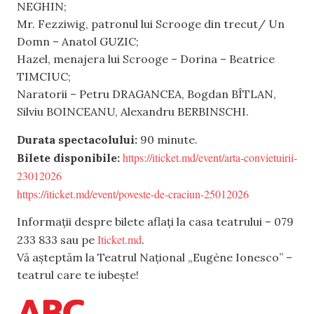
NEGHIN;
Mr. Fezziwig, patronul lui Scrooge din trecut/ Un
Domn – Anatol GUZIC;
Hazel, menajera lui Scrooge – Dorina – Beatrice
TIMCIUC;
Naratorii – Petru DRAGANCEA, Bogdan BÎTLAN,
Silviu BOINCEANU, Alexandru BERBINSCHI.
Durata spectacolului:
90 minute.
https://iticket.md/event/arta-convietuirii-
Bilete disponibile:
23012026
https://iticket.md/event/poveste-de-craciun-25012026
Informații despre bilete aflați la casa teatrului – 079
Iticket.md
233 833 sau pe
.
Vă așteptăm la Teatrul Național „Eugène Ionesco” –
teatrul care te iubește!