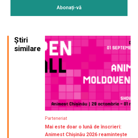
Știri
similare
Parteneriat
Mai este doar o lună de înscrieri:
Animest Chișinău 2026 reamintește