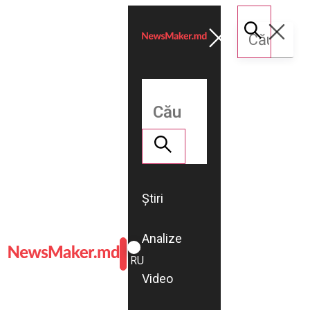
Știri
Analize
ROMÂNĂ
RU
Video