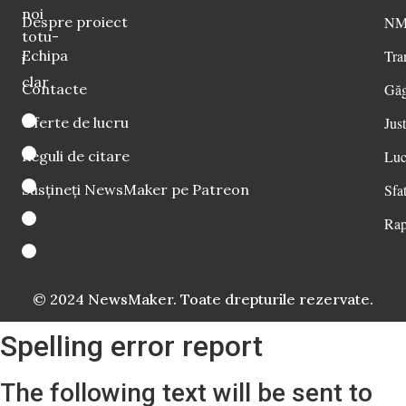
noi
Despre proiect
NM 
totu-
Echipa
Tra
i
clar
Contacte
Găg
Oferte de lucru
Just
Reguli de citare
Luc
Susțineți NewsMaker pe Patreon
Sfat
Rap
© 2024 NewsMaker. Toate drepturile rezervate.
Spelling error report
The following text will be sent to