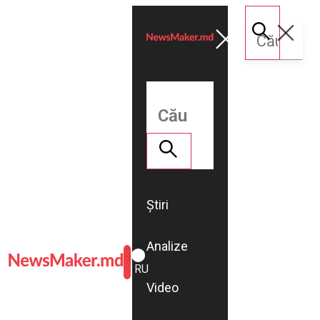
Știri
Analize
ROMÂNĂ
RU
Video