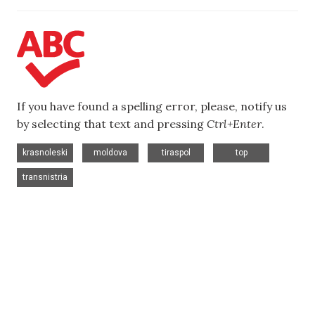
If you have found a spelling error, please, notify us
by selecting that text and pressing
Ctrl+Enter
.
,
,
,
,
krasnoleski
moldova
tiraspol
top
transnistria