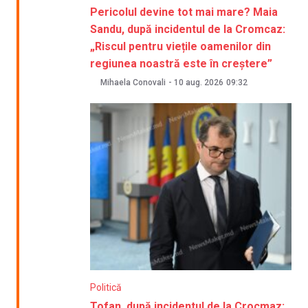
Pericolul devine tot mai mare? Maia
Sandu, după incidentul de la Cromcaz:
„Riscul pentru viețile oamenilor din
regiunea noastră este în creștere”
Mihaela Conovali
-
10 aug. 2026
09:32
Politică
Tofan, după incidentul de la Crocmaz: