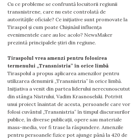
Cu ce probleme se confruntă locuitorii regiunii
transnistrene, care nu este controlată de
autoritățile oficiale? Ce inițiative sunt promovate la
Tiraspol și cum poate Chișinăul influența
evenimentele care au loc acolo? NewsMaker
prezintă principalele știri din regiune.
Tiraspolul vrea amenzi pentru folosirea
termenului „Transnistria” în orice limbă
Tiraspolul a propus aplicarea amenzilor pentru
utilizarea denumirii „Transnistria” în orice limbă.
Inițiativa a venit din partea liderului nerecunoscutut
din stânga Nistrului, Vadim Krasnoselski. Potrivit
unui proiect înaintat de acesta, persoanele care vor
folosi cuvântul „Transnistria” în timpul discursurilor
publice, în diverse publicații, opere sau materiale
mass-media, vor fi trase la răspundere. Amenzile
pentru persoanele fizice pot ajunge până la 420 de