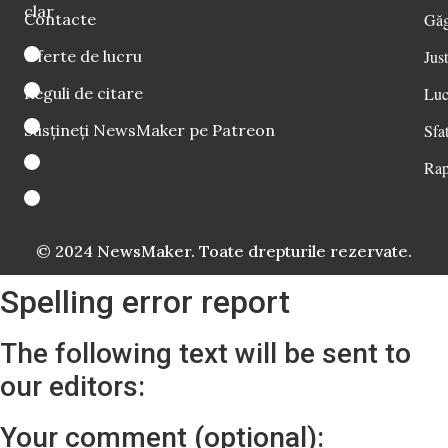
clar
Contacte
Găg
Oferte de lucru
Just
Reguli de citare
Luc
Susțineți NewsMaker pe Patreon
Sfat
Rap
© 2024 NewsMaker. Toate drepturile rezervate.
Spelling error report
The following text will be sent to
our editors:
Your comment (optional):