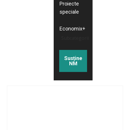
Proiecte
speciale
Economix+
Subcategorii
Susține
NM