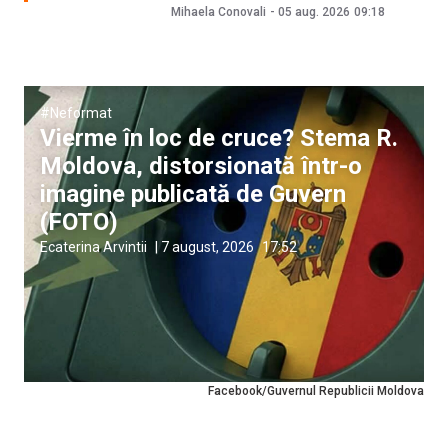
Mihaela Conovali
-
05 aug. 2026
09:18
#Neformat
Vierme în loc de cruce? Stema R.
Moldova, distorsionată într-o
imagine publicată de Guvern
(FOTO)
Ecaterina Arvintii
|
7 august, 2026
17:52
Facebook/Guvernul Republicii Moldova