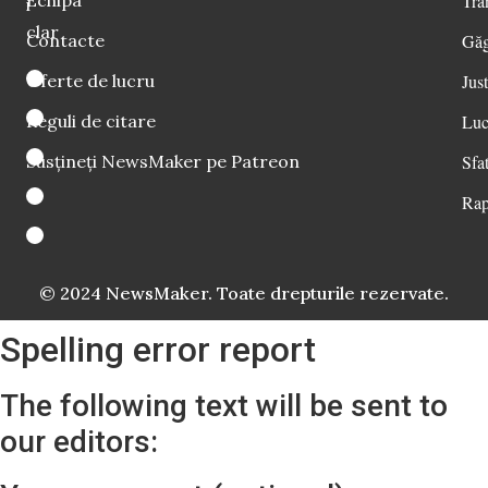
Echipa
Tra
i
clar
Contacte
Găg
Oferte de lucru
Just
Reguli de citare
Luc
Susțineți NewsMaker pe Patreon
Sfat
Rap
© 2024 NewsMaker. Toate drepturile rezervate.
Spelling error report
The following text will be sent to
our editors: