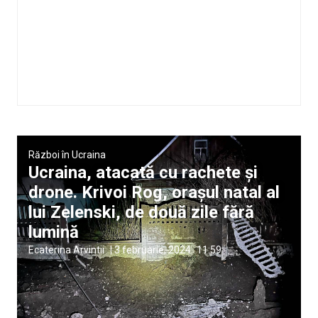
Război în Ucraina
Ucraina, atacată cu rachete și
drone. Krivoi Rog, orașul natal al
lui Zelenski, de două zile fără
lumină
Ecaterina Arvintii
|
3 februarie, 2024
11:59