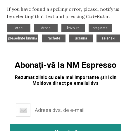
If you have found a spelling error, please, notify us
by selecting that text and pressing
Ctrl+Enter
.
,
,
,
,
atac
drone
krivoi rg
oraș natal
,
,
,
președinte lumină
rachete
ucraina
zelenski
Abonați-vă la NM Espresso
Rezumat zilnic cu cele mai importante știri din
Moldova direct pe emailul dvs