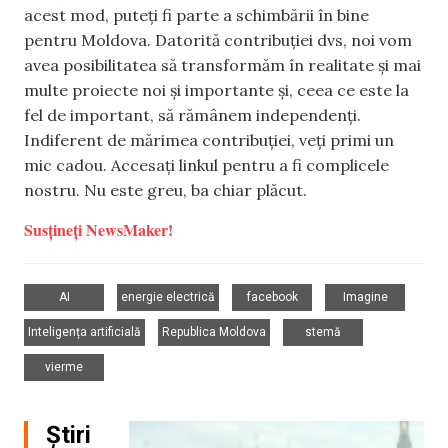
acest mod, puteți fi parte a schimbării în bine
pentru Moldova. Datorită contribuției dvs, noi vom
avea posibilitatea să transformăm în realitate și mai
multe proiecte noi și importante și, ceea ce este la
fel de important, să rămânem independenți.
Indiferent de mărimea contribuției, veți primi un
mic cadou. Accesați linkul pentru a fi complicele
nostru. Nu este greu, ba chiar plăcut.
Susțineți NewsMaker!
,
,
,
,
AI
energie electrică
facebook
Imagine
,
,
,
Inteligența artificială
Republica Moldova
stemă
vierme
Știri