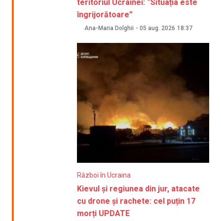
teritoriul Ucrainei: “Situația este
îngrijorătoare”
Ana-Maria Dolghii
-
05 aug. 2026
18:37
Război în Ucraina
Kievul și regiunea din jur, atacate
cu drone și rachete: cel puțin 17
morți UPDATE