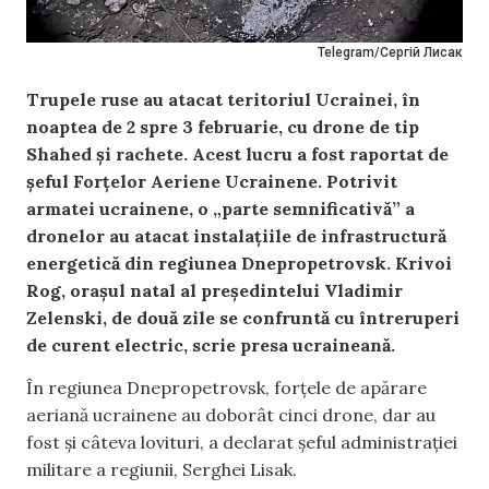
Telegram/Сергій Лисак
Trupele ruse au atacat teritoriul Ucrainei, în
noaptea de 2 spre 3 februarie, cu drone de tip
Shahed și rachete. Acest lucru a fost raportat de
șeful Forțelor Aeriene Ucrainene. Potrivit
armatei ucrainene, o „parte semnificativă” a
dronelor au atacat instalațiile de infrastructură
energetică din regiunea Dnepropetrovsk. Krivoi
Rog, orașul natal al președintelui Vladimir
Zelenski, de două zile se confruntă cu întreruperi
de curent electric, scrie presa ucraineană.
În regiunea Dnepropetrovsk, forțele de apărare
aeriană ucrainene au doborât cinci drone, dar au
fost și câteva lovituri, a declarat șeful administrației
militare a regiunii, Serghei Lisak.