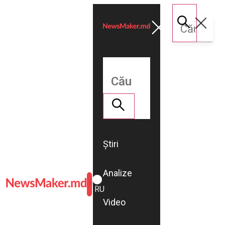
Știri
Analize
ROMÂNĂ
RU
Video