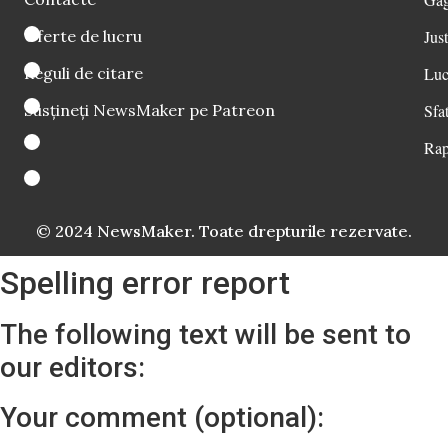
Oferte de lucru
Just
Reguli de citare
Luc
Susțineți NewsMaker pe Patreon
Sfat
Rap
© 2024 NewsMaker. Toate drepturile rezervate.
Spelling error report
The following text will be sent to
our editors:
Your comment (optional):