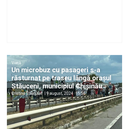
Viață
Un microbuz cu pasageri s-a
răsturnat pe traseu lângă orașul
Stăuceni, municipiul Chișinău
Cristina Stratulat
|
9 august, 2024
15:56