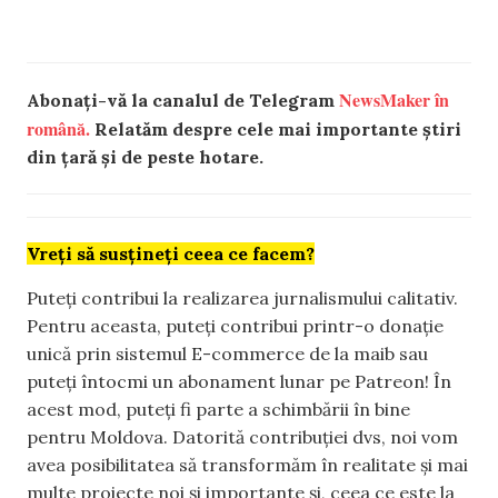
NewsMaker în
Abonați-vă la canalul de Telegram
română.
Relatăm despre cele mai importante știri
din țară și de peste hotare.
Vreți să susțineți ceea ce facem?
Puteți contribui la realizarea jurnalismului calitativ.
Pentru aceasta, puteți contribui printr-o donație
unică prin sistemul E-commerce de la maib sau
puteți întocmi un abonament lunar pe Patreon! În
acest mod, puteți fi parte a schimbării în bine
pentru Moldova. Datorită contribuției dvs, noi vom
avea posibilitatea să transformăm în realitate și mai
multe proiecte noi și importante și, ceea ce este la