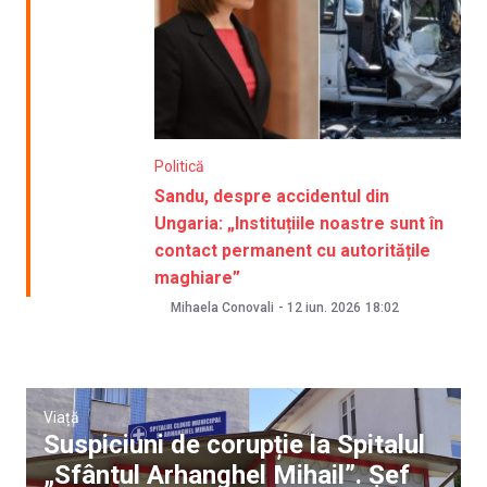
Politică
Sandu, despre accidentul din
Ungaria: „Instituțiile noastre sunt în
contact permanent cu autoritățile
maghiare”
Mihaela Conovali
-
12 iun. 2026
18:02
Viață
Suspiciuni de corupție la Spitalul
„Sfântul Arhanghel Mihail”. Șef