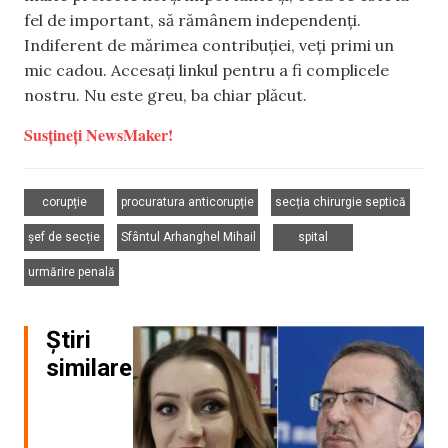
fel de important, să rămânem independenți.
Indiferent de mărimea contribuției, veți primi un
mic cadou. Accesați linkul pentru a fi complicele
nostru. Nu este greu, ba chiar plăcut.
Susțineți NewsMaker!
,
,
,
corupție
procuratura anticorupție
secția chirurgie septică
,
,
,
șef de secție
Sfântul Arhanghel Mihail
spital
urmărire penală
Știri
similare