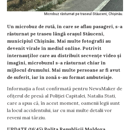
Microbuz răsturnat pe traseul Stăuceni, Chișinău.
Un microbuz de rută, în care se aflau pasageri, s-a
răsturnat pe traseu lângă orașul Stăuceni,
municipiul Chișinău. Mai multe fotografii au
devenit virale în mediul online. Potrivit
internauților care au distribuit secvențe video și
imagini, microbuzul s-a răsturnat chiar în
mijlocul drumului. Mai multe persoane ar fi avut
de suferit, iar în zonă s-au format ambuteiaje.
Informația a fost confirmată pentru NewsMaker de
ofițerul de presă al Poliției Capitalei, Natalia Stati,
care a spus că, în acest moment, oamenii legii sunt
la locul accidentului, iar cu mai multe detalii vor
reveni mai târziu.
UPDATE (16:45) Polița Republicii Moldova