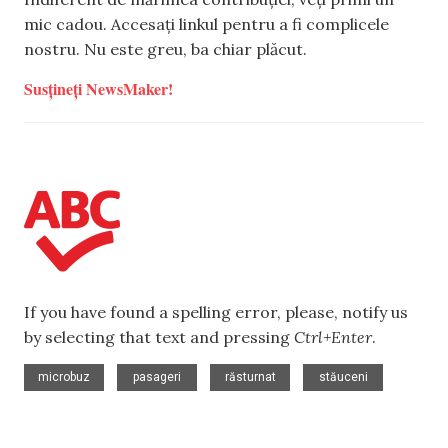
mic cadou. Accesați linkul pentru a fi complicele
nostru. Nu este greu, ba chiar plăcut.
Susțineți NewsMaker!
If you have found a spelling error, please, notify us
by selecting that text and pressing
Ctrl+Enter
.
,
,
,
microbuz
pasageri
răsturnat
stăuceni