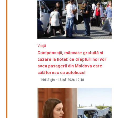
Viață
Compensații, mâncare gratuită și
cazare la hotel: ce drepturi noi vor
avea pasagerii din Moldova care
călătoresc cu autobuzul
Kiril Sajin
-
15 iul. 2026
10:48