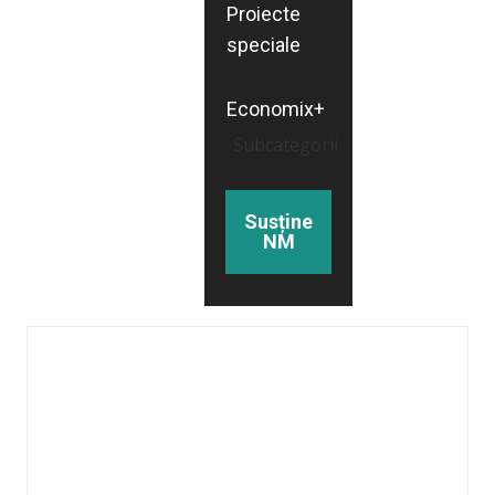
Proiecte
speciale
Economix+
Subcategorii
Susține
NM