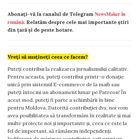
NewsMaker în
Abonați-vă la canalul de Telegram
română.
Relatăm despre cele mai importante știri
din țară și de peste hotare.
Vreți să susțineți ceea ce facem?
Puteți contribui la realizarea jurnalismului calitativ.
Pentru aceasta, puteți contribui printr-o donație
unică prin sistemul E-commerce de la maib sau
puteți întocmi un abonament lunar pe Patreon! În
acest mod, puteți fi parte a schimbării în bine
pentru Moldova. Datorită contribuției dvs, noi vom
avea posibilitatea să transformăm în realitate și mai
multe proiecte noi și importante și, ceea ce este la
fel de important, să rămânem independenți.
Indiferent de mărimea contribuției, veți primi un