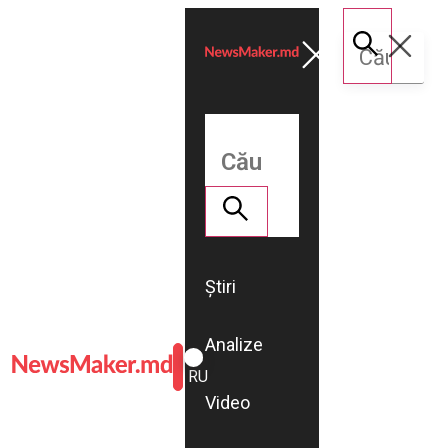
Știri
Analize
ROMÂNĂ
RU
Video