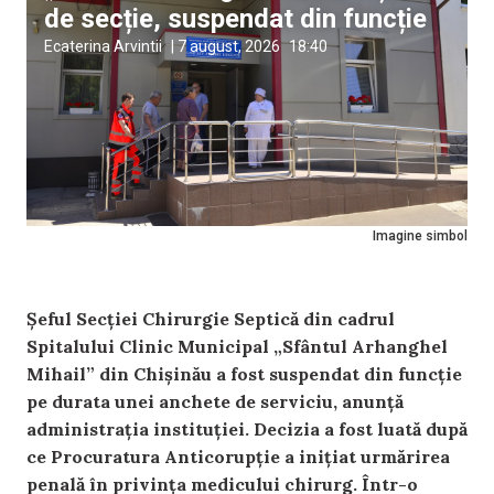
de secție, suspendat din funcție
Ecaterina Arvintii
|
7 august, 2026
18:40
Imagine simbol
Șeful Secției Chirurgie Septică din cadrul
Spitalului Clinic Municipal „Sfântul Arhanghel
Mihail” din Chișinău a fost suspendat din funcție
pe durata unei anchete de serviciu, anunță
administrația instituției. Decizia a fost luată după
ce Procuratura Anticorupție a inițiat urmărirea
penală în privința medicului chirurg. Într-o