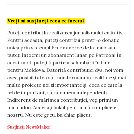
Vreți să susțineți ceea ce facem?
Puteți contribui la realizarea jurnalismului calitativ.
Pentru aceasta, puteți contribui printr-o donație
unică prin sistemul E-commerce de la maib sau
puteți întocmi un abonament lunar pe Patreon! În
acest mod, puteți fi parte a schimbării în bine
pentru Moldova. Datorită contribuției dvs, noi vom
avea posibilitatea să transformăm în realitate și mai
multe proiecte noi și importante și, ceea ce este la
fel de important, să rămânem independenți.
Indiferent de mărimea contribuției, veți primi un
mic cadou. Accesați linkul pentru a fi complicele
nostru. Nu este greu, ba chiar plăcut.
Susțineți NewsMaker!