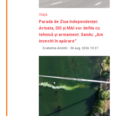
Viață
Parada de Ziua Independenței:
Armata, SIS și MAI vor defila cu
tehnică și armament. Sandu: „Am
investit în apărare”
Ecaterina Arvintii
-
06 aug. 2026
10:27