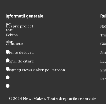
Informații generale
Ru
Cu
noi
Despre proiect
NM 
totu-
Echipa
Tra
i
clar
Contacte
Găg
Oferte de lucru
Just
Reguli de citare
Luc
Susțineți NewsMaker pe Patreon
Sfat
Rap
© 2024 NewsMaker. Toate drepturile rezervate.