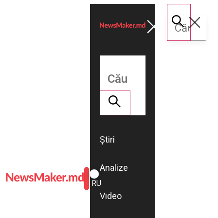
Știri
Analize
ROMÂNĂ
RU
Video