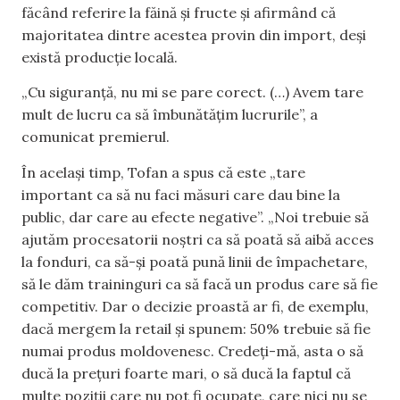
făcând referire la făină și fructe și afirmând că
majoritatea dintre acestea provin din import, deși
există producție locală.
„Cu siguranță, nu mi se pare corect. (…) Avem tare
mult de lucru ca să îmbunătățim lucrurile”, a
comunicat premierul.
În același timp, Tofan a spus că este „tare
important ca să nu faci măsuri care dau bine la
public, dar care au efecte negative”. „Noi trebuie să
ajutăm procesatorii noștri ca să poată să aibă acces
la fonduri, ca să-și poată pună linii de împachetare,
să le dăm traininguri ca să facă un produs care să fie
competitiv. Dar o decizie proastă ar fi, de exemplu,
dacă mergem la retail și spunem: 50% trebuie să fie
numai produs moldovenesc. Credeți-mă, asta o să
ducă la prețuri foarte mari, o să ducă la faptul că
multe poziții care nu pot fi ocupate, care nici nu se