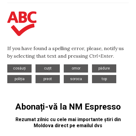
If you have found a spelling error, please, notify us
by selecting that text and pressing
Ctrl+Enter
.
,
,
,
,
cosăuți
cuțit
omor
pădure
,
,
,
poliția
preot
soroca
top
Abonați-vă la NM Espresso
Rezumat zilnic cu cele mai importante știri din
Moldova direct pe emailul dvs