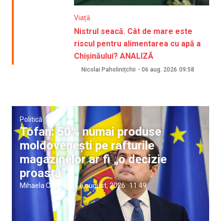
Viață
Nistrul seacă. Cât de mare este
riscul pentru alimentarea cu apă a
Chișinăului? ANALIZĂ
Nicolai Paholinițchii
-
06 aug. 2026
09:58
Politică
Tofan: 50% numai produse
moldovenești pe rafturile
magazinelor ar fi „o decizie
proastă”
Mihaela Conovali
|
6 august, 2026
11:49