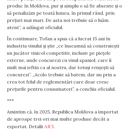
produc în Moldova, pur și simplu o să fie absente și o
să penalizăm pe toată lumea, în primul rând, prin
prețuri mai mari. De asta noi trebuie să o luăm
atent”, a adăugat oficialul.
În continuare, Tofan a spus că a lucrat 15 ani în
industria vinului și știe „ce înseamnă să construiești
un jucător vinicol competitiv, inclusiv pe piețele
externe, unde concurezi cu vinul spaniol, care îi
mult mai ieftin ca al nostru, dar totuși reușești să
concurezi”. „Acolo trebuie să batem, dar nu prin a
crea tot felul de reglementări care doar cresc
prețurile pentru consumatori”, a conchis oficialul.
***
Amintim că, în 2025, Republica Moldova a importat
de aproape trei ori mai multe produse decât a
AICI
exportat. Detalii
.