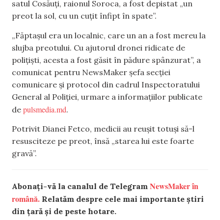
satul Cosăuți, raionul Soroca, a fost depistat „un
preot la sol, cu un cuțit înfipt în spate”.
„Făptașul era un localnic, care un an a fost mereu la
slujba preotului. Cu ajutorul dronei ridicate de
polițiști, acesta a fost găsit în pădure spânzurat”, a
comunicat pentru NewsMaker șefa secției
comunicare și protocol din cadrul Inspectoratului
General al Poliției, urmare a informațiilor publicate
pulsmedia.md
de
.
Potrivit Dianei Fetco, medicii au reușit totuși să-l
resusciteze pe preot, însă „starea lui este foarte
gravă”.
NewsMaker în
Abonați-vă la canalul de Telegram
română.
Relatăm despre cele mai importante știri
din țară și de peste hotare.