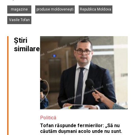
,
,
,
magazine
produse moldovenești
Republica Moldova
Vasile Tofan
Știri
similare
Politică
Tofan răspunde fermierilor: „Să nu
căutăm dușmani acolo unde nu sunt.