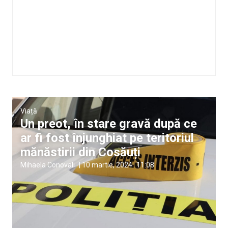
Viață
Un preot, în stare gravă după ce
ar fi fost înjunghiat pe teritoriul
mănăstirii din Cosăuți
Mihaela Conovali
|
10 martie, 2024
11:08