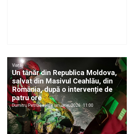
Viață
Un tânăr din Republica Moldova,
salvat din Masivul Ceahlău, din
România, după o intervenție de
patru ore
Dumitru Petruleac
|
8 ianuarie, 2026
11:00