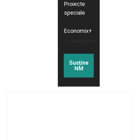
Proiecte
speciale
Economix+
Subcategorii
Susține
NM