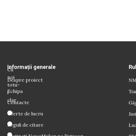
Informații generale
Ru
Cu
noi
Despre proiect
NM 
totu-
Echipa
Tra
i
clar
Contacte
Găg
Oferte de lucru
Just
Reguli de citare
Luc
Susțineți NewsMaker pe Patreon