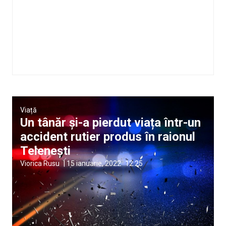
Viață
Un tânăr și-a pierdut viața într-un
accident rutier produs în raionul
Telenești
Viorica Rusu
|
15 ianuarie, 2022
12:25