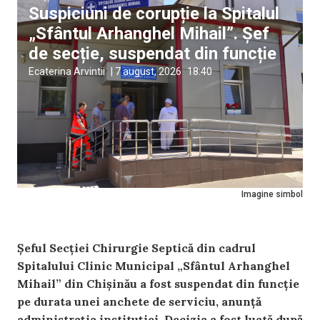
Suspiciuni de corupție la Spitalul
„Sfântul Arhanghel Mihail”. Șef
de secție, suspendat din funcție
Ecaterina Arvintii
|
7 august, 2026
18:40
Imagine simbol
Șeful Secției Chirurgie Septică din cadrul
Spitalului Clinic Municipal „Sfântul Arhanghel
Mihail” din Chișinău a fost suspendat din funcție
pe durata unei anchete de serviciu, anunță
administrația instituției. Decizia a fost luată după