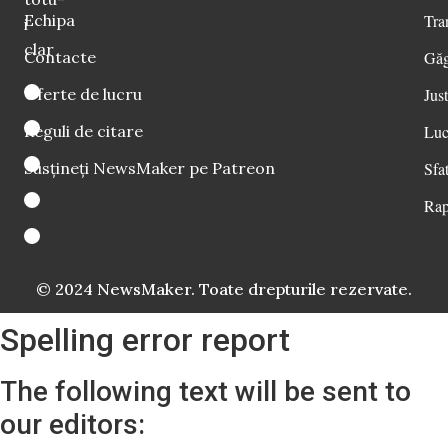
Echipa
Tra
i
clar
Contacte
Găg
Oferte de lucru
Just
Reguli de citare
Luc
Susțineți NewsMaker pe Patreon
Sfat
Rap
© 2024 NewsMaker. Toate drepturile rezervate.
Spelling error report
The following text will be sent to
our editors: