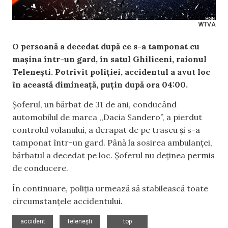
WTVA
O persoană a decedat după ce s-a tamponat cu
mașina într-un gard, în satul Ghiliceni, raionul
Telenești. Potrivit poliției, accidentul a avut loc
în această dimineață, puțin după ora 04:00.
Șoferul, un bărbat de 31 de ani, conducând
automobilul de marca ,,Dacia Sandero”, a pierdut
controlul volanului, a derapat de pe traseu și s-a
tamponat într-un gard. Până la sosirea ambulanței,
bărbatul a decedat pe loc. Șoferul nu deținea permis
de conducere.
În continuare, poliția urmează să stabilească toate
circumstanțele accidentului.
,
,
accident
telenești
top