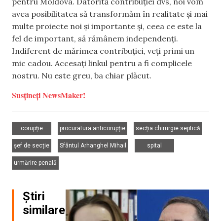
pentru Moldova. Datorită contribuției dvs, noi vom
avea posibilitatea să transformăm în realitate și mai
multe proiecte noi și importante și, ceea ce este la
fel de important, să rămânem independenți.
Indiferent de mărimea contribuției, veți primi un
mic cadou. Accesați linkul pentru a fi complicele
nostru. Nu este greu, ba chiar plăcut.
Susțineți NewsMaker!
,
,
,
corupție
procuratura anticorupție
secția chirurgie septică
,
,
,
șef de secție
Sfântul Arhanghel Mihail
spital
urmărire penală
Știri
similare