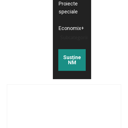
Proiecte
speciale
Economix+
Subcategorii
Susține
NM