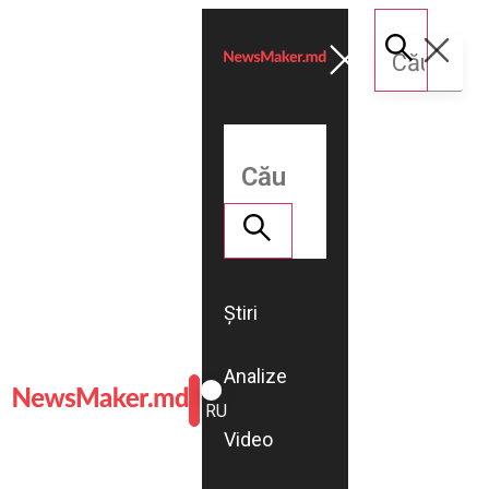
Știri
Analize
ROMÂNĂ
RU
Video