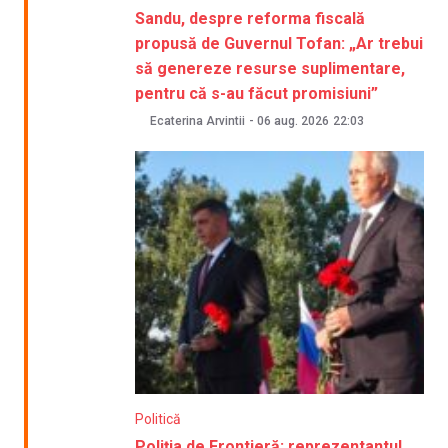
Sandu, despre reforma fiscală
propusă de Guvernul Tofan: „Ar trebui
să genereze resurse suplimentare,
pentru că s-au făcut promisiuni”
Ecaterina Arvintii
-
06 aug. 2026
22:03
Politică
Poliția de Frontieră: reprezentantul