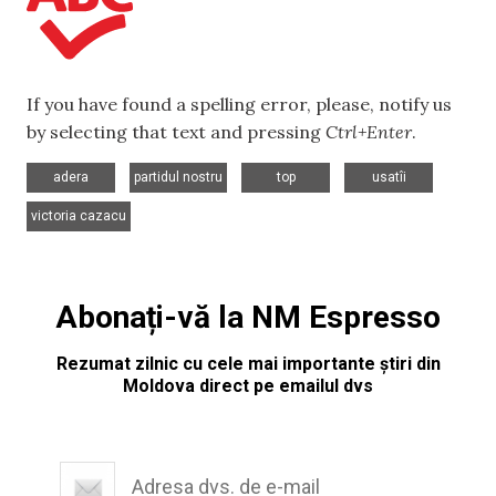
If you have found a spelling error, please, notify us
by selecting that text and pressing
Ctrl+Enter
.
,
,
,
,
adera
partidul nostru
top
usatîi
victoria cazacu
Abonați-vă la NM Espresso
Rezumat zilnic cu cele mai importante știri din
Moldova direct pe emailul dvs