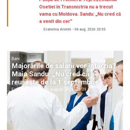
Osetiei în Transnistria nu a trecut
vama cu Moldova. Sandu: „Nu cred că
a venit din cer”
Ecaterina Arvintii
-
06 aug. 2026
20:55
Bani
Majorările de salarii vor întârzia?
Maia Sandu: „Nu cred că se
reușește de la 1 septembrie”
Ecaterina Arvintii
|
6 august, 2026
21:39