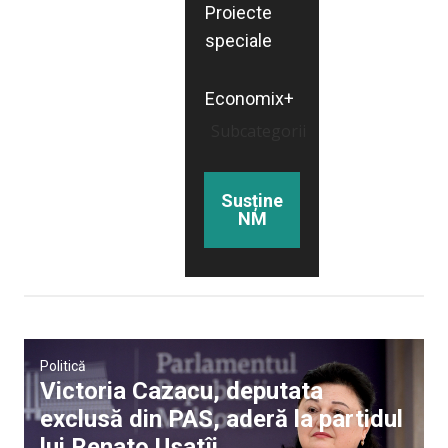
Proiecte
speciale
Economix+
Subcategorii
Susține
NM
Politică
Victoria Cazacu, deputata
exclusă din PAS, aderă la partidul
lui Renato Usatîi