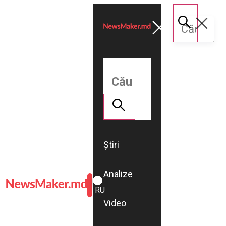
Știri
Analize
ROMÂNĂ
RU
Video