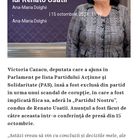
Ana-Maria Dolghii
,
|
15 octombrie, 2024
11:10
Ana-Maria Dolghii
Victoria Cazacu, deputata care a ajuns în
Parlament pe lista Partidului Acțiune și
Solidaritate (PAS), însă a fost exclusă din partid
în urma unui scandal de corupție, în care a fost
implicată fiica sa, aderă la „Partidul Nostru”,
condus de Renato Usatîi. Anunțul a fost făcut de
către aceasta într-o conferință de presă din 15
octombrie.
„
Astăzi vreau să vin cu concluzii și deciziile mele, ale