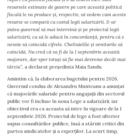
resursele estimate de guvern pe care această politică
fiscală le va produce și, respectiv, să vedem cum aceste
resurse se compară cu costul legii salarizării. S-ar
putea guvernul să mai intervină și pe proiectul legii
salarizării, ca să le aducă în concordanță, pentru că e
nevoie să coincidă cifrele. Cheltuielile și veniturile să
coincidă. Nu cred că va fi de la 1 septembrie această
majorare, dar sper totuși să fie mai devreme decât mai
târziu”,
a declarat președinta Maia Sandu.
Amintim că, la elaborarea bugetului pentru 2026,
Guvernul condus de Alexandru Munteanu a anunțat
că majorările salariale pentru angajații din sectorul
public vor fi incluse în noua Lege a salarizării, iar
obiectivul era ca aceasta să intre în vigoare de la 1
septembrie 2026. Proiectul de lege a fost ulterior
supus consultărilor publice, însă a stârnit critici din
partea sindicatelor și a experților. La scurt timp,