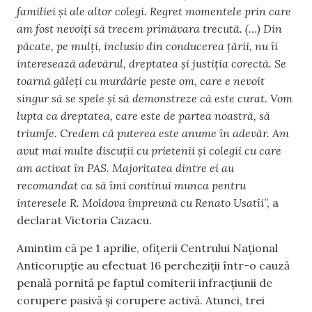
familiei și ale altor colegi. Regret momentele prin care
am fost nevoiți să trecem primăvara trecută. (…) Din
păcate, pe mulți, inclusiv din conducerea țării, nu îi
interesează adevărul, dreptatea și justiția corectă. Se
toarnă găleți cu murdărie peste om, care e nevoit
singur să se spele și să demonstreze că este curat. Vom
lupta ca dreptatea, care este de partea noastră, să
triumfe. Credem că puterea este anume în adevăr. Am
avut mai multe discuții cu prietenii și colegii cu care
am activat în PAS. Majoritatea dintre ei au
recomandat ca să îmi continui munca pentru
interesele R. Moldova împreună cu Renato Usatîi
”, a
declarat Victoria Cazacu.
Amintim că pe 1 aprilie, ofițerii Centrului Național
Anticorupție au efectuat 16 percheziții într-o cauză
penală pornită pe faptul comiterii infracțiunii de
corupere pasivă şi corupere activă. Atunci, trei