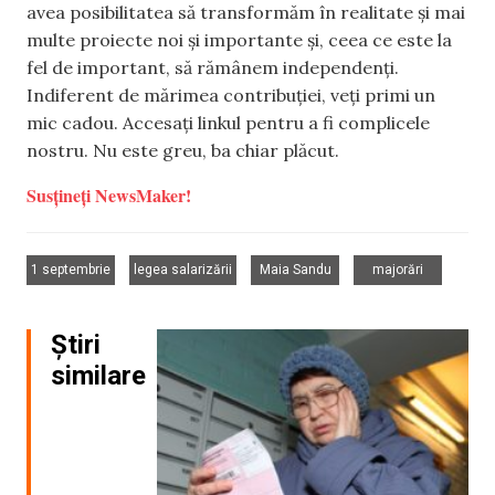
avea posibilitatea să transformăm în realitate și mai
multe proiecte noi și importante și, ceea ce este la
fel de important, să rămânem independenți.
Indiferent de mărimea contribuției, veți primi un
mic cadou. Accesați linkul pentru a fi complicele
nostru. Nu este greu, ba chiar plăcut.
Susțineți NewsMaker!
,
,
,
1 septembrie
legea salarizării
Maia Sandu
majorări
Știri
similare