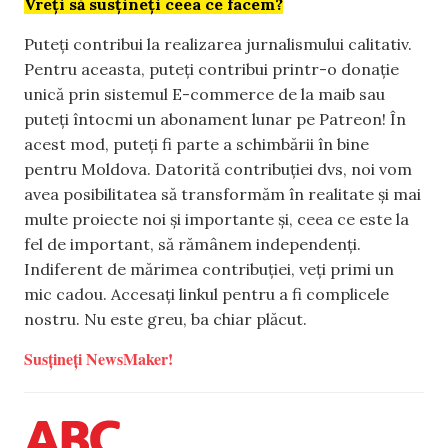
Vreți să susțineți ceea ce facem?
Puteți contribui la realizarea jurnalismului calitativ.
Pentru aceasta, puteți contribui printr-o donație
unică prin sistemul E-commerce de la maib sau
puteți întocmi un abonament lunar pe Patreon! În
acest mod, puteți fi parte a schimbării în bine
pentru Moldova. Datorită contribuției dvs, noi vom
avea posibilitatea să transformăm în realitate și mai
multe proiecte noi și importante și, ceea ce este la
fel de important, să rămânem independenți.
Indiferent de mărimea contribuției, veți primi un
mic cadou. Accesați linkul pentru a fi complicele
nostru. Nu este greu, ba chiar plăcut.
Susțineți NewsMaker!