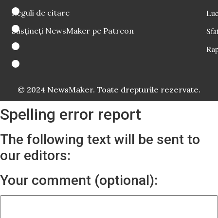
Reguli de citare
Luc
Susțineți NewsMaker pe Patreon
Sfat
Rap
© 2024 NewsMaker. Toate drepturile rezervate.
Spelling error report
The following text will be sent to
our editors:
Your comment (optional):