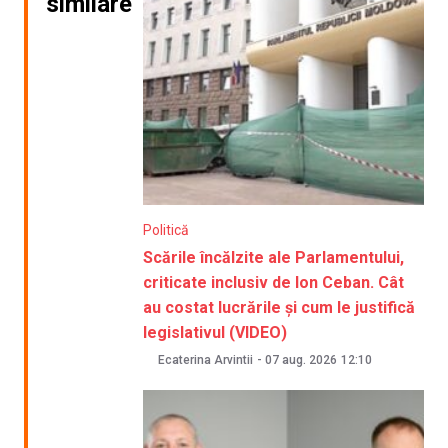
similare
Politică
Scările încălzite ale Parlamentului,
criticate inclusiv de Ion Ceban. Cât
au costat lucrările și cum le justifică
legislativul (VIDEO)
Ecaterina Arvintii
-
07 aug. 2026
12:10