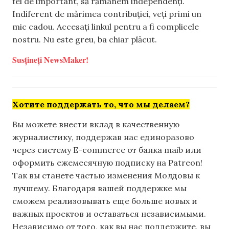
fel de important, să rămânem independenți.
Indiferent de mărimea contribuției, veți primi un
mic cadou. Accesați linkul pentru a fi complicele
nostru. Nu este greu, ba chiar plăcut.
Susțineți NewsMaker!
Хотите поддержать то, что мы делаем?
Вы можете внести вклад в качественную
журналистику, поддержав нас единоразово
через систему E-commerce от банка maib или
оформить ежемесячную подписку на Patreon!
Так вы станете частью изменения Молдовы к
лучшему. Благодаря вашей поддержке мы
сможем реализовывать еще больше новых и
важных проектов и оставаться независимыми.
Независимо от того, как вы нас поддержите, вы