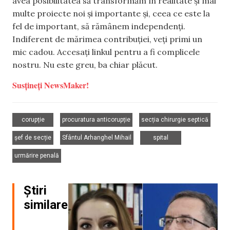
avea posibilitatea să transformăm în realitate și mai
multe proiecte noi și importante și, ceea ce este la
fel de important, să rămânem independenți.
Indiferent de mărimea contribuției, veți primi un
mic cadou. Accesați linkul pentru a fi complicele
nostru. Nu este greu, ba chiar plăcut.
Susțineți NewsMaker!
,
,
,
corupție
procuratura anticorupție
secția chirurgie septică
,
,
,
șef de secție
Sfântul Arhanghel Mihail
spital
urmărire penală
Știri
similare