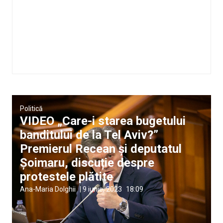
Politică
VIDEO „Care-i starea bugetului
banditului de la Tel Aviv?”
Premierul Recean și deputatul
Șoimaru, discuție despre
protestele plătite
Ana-Maria Dolghii
|
9 iunie, 2023
18:09