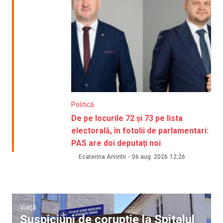
Politică
De pe locurile 72 și 73 pe lista
electorală, în fotolii de parlamentari:
PAS are doi deputați noi
Ecaterina Arvintii
-
06 aug. 2026
12:26
Viață
Suspiciuni de corupție la Spitalul