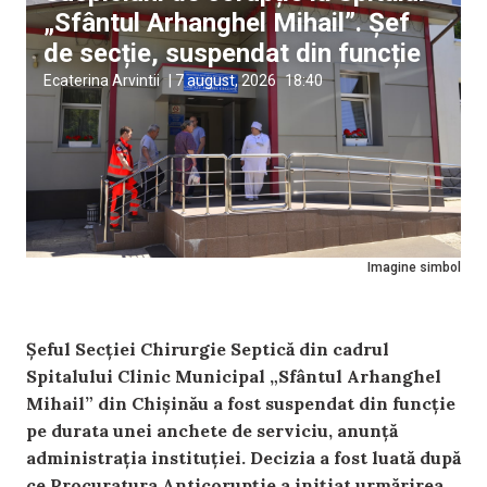
„Sfântul Arhanghel Mihail”. Șef
de secție, suspendat din funcție
Ecaterina Arvintii
|
7 august, 2026
18:40
Imagine simbol
Șeful Secției Chirurgie Septică din cadrul
Spitalului Clinic Municipal „Sfântul Arhanghel
Mihail” din Chișinău a fost suspendat din funcție
pe durata unei anchete de serviciu, anunță
administrația instituției. Decizia a fost luată după
ce Procuratura Anticorupție a inițiat urmărirea