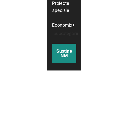
Proiecte
speciale
Economix+
Subcategorii
Susține
NM