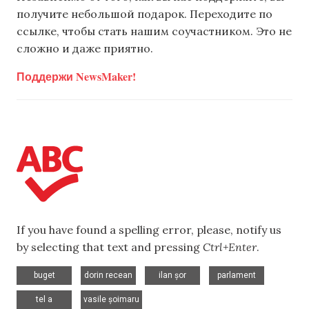
получите небольшой подарок. Переходите по
ссылке, чтобы стать нашим соучастником. Это не
сложно и даже приятно.
Поддержи NewsMaker!
If you have found a spelling error, please, notify us
by selecting that text and pressing
Ctrl+Enter
.
,
,
,
,
buget
dorin recean
ilan șor
parlament
,
tel a
vasile șoimaru