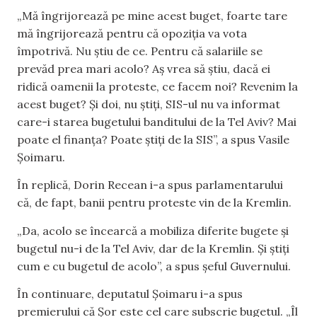
„Mă îngrijorează pe mine acest buget, foarte tare
mă îngrijorează pentru că opoziția va vota
împotrivă. Nu știu de ce. Pentru că salariile se
prevăd prea mari acolo? Aș vrea să știu, dacă ei
ridică oamenii la proteste, ce facem noi? Revenim la
acest buget? Și doi, nu știți, SIS-ul nu va informat
care-i starea bugetului banditului de la Tel Aviv? Mai
poate el finanța? Poate știți de la SIS”, a spus Vasile
Șoimaru.
În replică, Dorin Recean i-a spus parlamentarului
că, de fapt, banii pentru proteste vin de la Kremlin.
„Da, acolo se încearcă a mobiliza diferite bugete și
bugetul nu-i de la Tel Aviv, dar de la Kremlin. Și știți
cum e cu bugetul de acolo”, a spus șeful Guvernului.
În continuare, deputatul Șoimaru i-a spus
premierului că Șor este cel care subscrie bugetul. „Îl