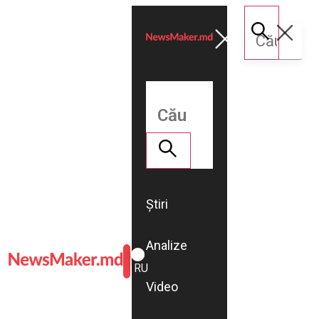
Știri
Analize
ROMÂNĂ
RU
Video