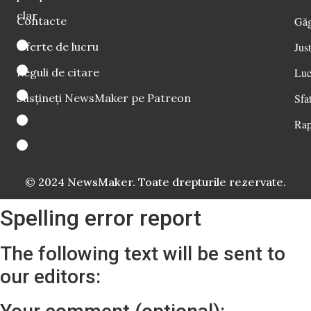
clar
Contacte
Găg
Oferte de lucru
Just
Reguli de citare
Luc
Susțineți NewsMaker pe Patreon
Sfat
Rap
© 2024 NewsMaker. Toate drepturile rezervate.
Spelling error report
The following text will be sent to
our editors: