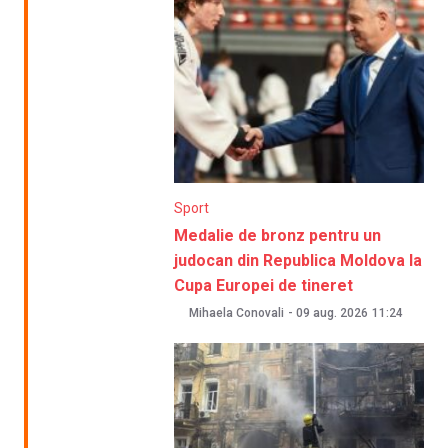
Sport
Medalie de bronz pentru un
judocan din Republica Moldova la
Cupa Europei de tineret
Mihaela Conovali
-
09 aug. 2026
11:24