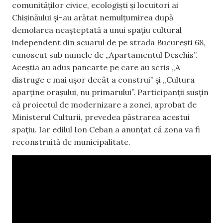
comunităților civice, ecologiști și locuitori ai
Chișinăului și-au arătat nemulțumirea după
demolarea neașteptată a unui spațiu cultural
independent din scuarul de pe strada București 68,
cunoscut sub numele de „Apartamentul Deschis”.
Aceștia au adus pancarte pe care au scris „A
distruge e mai ușor decât a construi” și „Cultura
aparține orașului, nu primarului”. Participanții susțin
că proiectul de modernizare a zonei, aprobat de
Ministerul Culturii, prevedea păstrarea acestui
spațiu. Iar edilul Ion Ceban a anunțat că zona va fi
reconstruită de municipalitate.