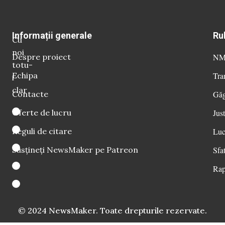
Informații generale
Ru
Cu
noi
Despre proiect
NM 
totu-
Echipa
Tra
i
clar
Contacte
Găg
Oferte de lucru
Just
Reguli de citare
Luc
Susțineți NewsMaker pe Patreon
Sfat
Rap
© 2024 NewsMaker. Toate drepturile rezervate.