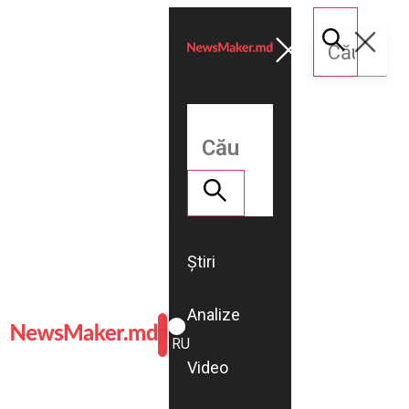
Știri
Analize
ROMÂNĂ
RU
Video