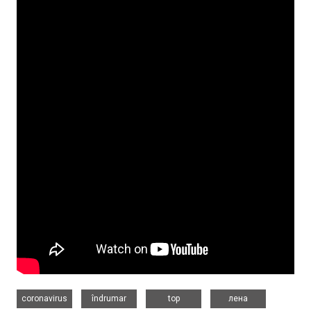
,
,
,
coronavirus
îndrumar
top
лена