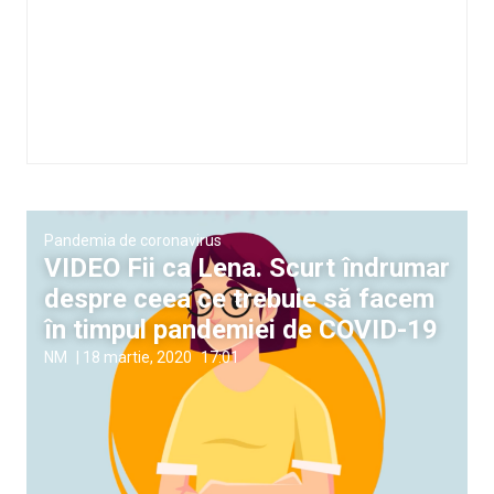
Pandemia de coronavirus
VIDEO Fii ca Lena. Scurt îndrumar
despre ceea ce trebuie să facem
în timpul pandemiei de COVID-19
NM
|
18 martie, 2020
17:01