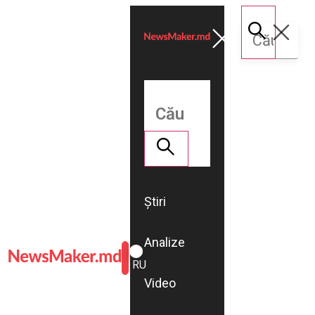
Știri
Analize
ROMÂNĂ
RU
Video