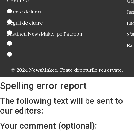
Contacte
Găg
Oferte de lucru
Just
Reguli de citare
Luc
Susțineți NewsMaker pe Patreon
Sfat
Rap
© 2024 NewsMaker. Toate drepturile rezervate.
Spelling error report
The following text will be sent to
our editors:
Your comment (optional):