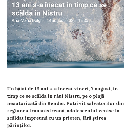
13 ani s-a înecat în timp ce se
scălda în Nistru
Ana-Maria Dolghii
|
8 august, 2026
15:35
Un băiat de 13 ani s-a înecat vineri, 7 august, în
timp ce se scălda în râul Nistru, pe o plajă
neautorizată din Bender. Potrivit salvatorilor din
regiunea transnistreană, adolescentul venise la
scăldat împreună cu un prieten, fără știrea
părinților.