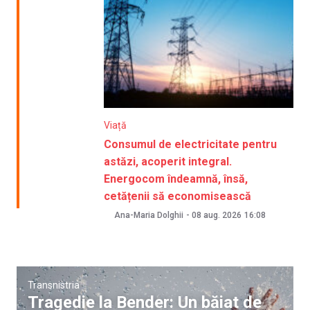
Viață
Consumul de electricitate pentru
astăzi, acoperit integral.
Energocom îndeamnă, însă,
cetățenii să economisească
Ana-Maria Dolghii
-
08 aug. 2026
16:08
Transnistria
Tragedie la Bender: Un băiat de