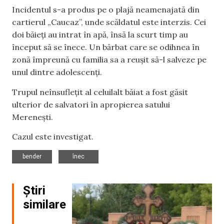
Incidentul s-a produs pe o plajă neamenajată din
cartierul „Caucaz”, unde scăldatul este interzis. Cei
doi băieți au intrat în apă, însă la scurt timp au
început să se înece. Un bărbat care se odihnea în
zonă împreună cu familia sa a reușit să-l salveze pe
unul dintre adolescenți.
Trupul neînsuflețit al celuilalt băiat a fost găsit
ulterior de salvatori în apropierea satului
Merenești.
Cazul este investigat.
,
bender
înec
Știri
similare