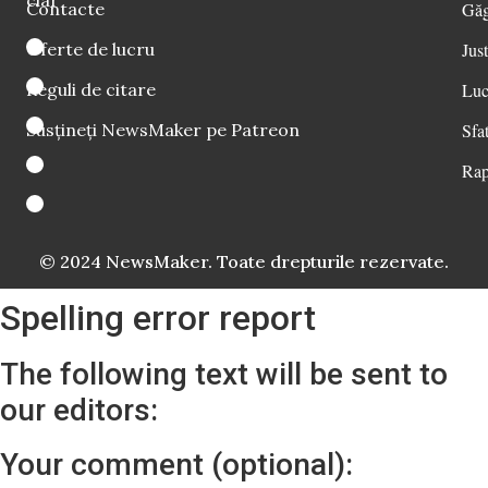
clar
Contacte
Găg
Oferte de lucru
Just
Reguli de citare
Luc
Susțineți NewsMaker pe Patreon
Sfat
Rap
© 2024 NewsMaker. Toate drepturile rezervate.
Spelling error report
The following text will be sent to
our editors:
Your comment (optional):