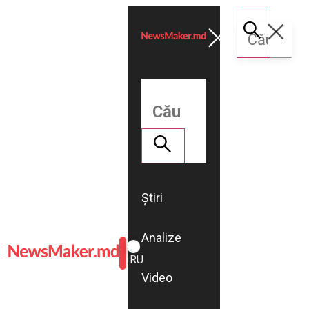
Știri
Analize
ROMÂNĂ
RU
Video