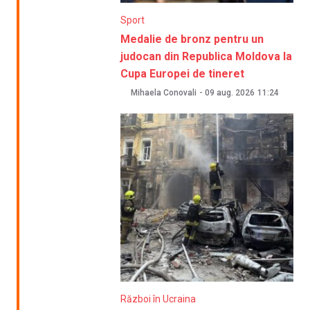
Sport
Medalie de bronz pentru un
judocan din Republica Moldova la
Cupa Europei de tineret
Mihaela Conovali
-
09 aug. 2026
11:24
Război în Ucraina