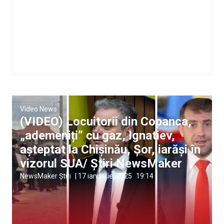
Video News
(VIDEO) Locuitorii din Copanca,
„ademeniți” cu gaz, Ignatiev,
așteptat la Chișinău, Șor, iarăși în
vizorul SUA/ Știri NewsMaker
NewsMaker Știri
|
17 ianuarie, 2025
19:14