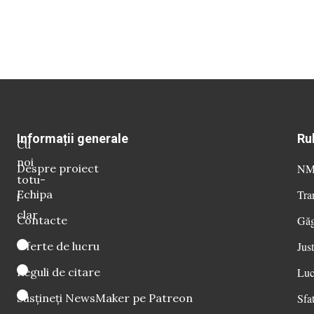
Informații generale
Ru
Cu
noi
Despre proiect
NM 
totu-
Echipa
Tra
i
clar
Contacte
Găg
Oferte de lucru
Just
Reguli de citare
Luc
Susțineți NewsMaker pe Patreon
Sfat