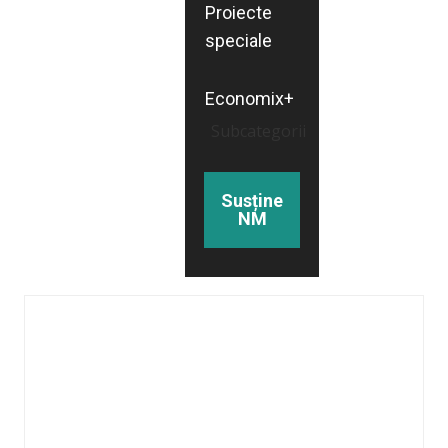
Proiecte
speciale
Economix+
Subcategorii
Susține
NM