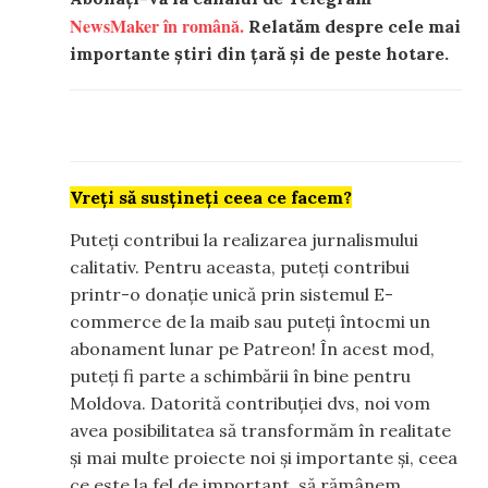
NewsMaker în română.
Relatăm despre cele mai
importante știri din țară și de peste hotare.
Vreți să susțineți ceea ce facem?
Puteți contribui la realizarea jurnalismului
calitativ. Pentru aceasta, puteți contribui
printr-o donație unică prin sistemul E-
commerce de la maib sau puteți întocmi un
abonament lunar pe Patreon! În acest mod,
puteți fi parte a schimbării în bine pentru
Moldova. Datorită contribuției dvs, noi vom
avea posibilitatea să transformăm în realitate
și mai multe proiecte noi și importante și, ceea
ce este la fel de important, să rămânem