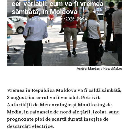
cer variabil: cum va fi vremea
sâmbătă, în Moldova
Ana-Maria Dolghii
|
8 august, 2026
09:24
Andrei Mardari / NewsMaker
Vremea în Republica Moldova va fi caldă sâmbătă,
8 august, iar cerul va fi variabil. Potrivit
Autorității de Meteorologie și Monitoring de
Mediu, în raioanele de nord ale țării, izolat, sunt
prognozate ploi de scurtă durată însoțite de
descărcări electrice.