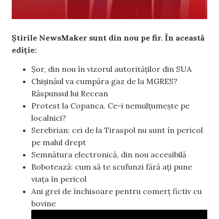
Știrile NewsMaker sunt din nou pe fir. În această
ediție:
Șor, din nou în vizorul autorităților din SUA
Chișinăul va cumpăra gaz de la MGRES?
Răspunsul lui Recean
Protest la Copanca. Ce-i nemulțumește pe
localnici?
Serebrian: cei de la Tiraspol nu sunt în pericol
pe malul drept
Semnătura electronică, din nou accesibilă
Bobotează: cum să te scufunzi fără ați pune
viața în pericol
Ani grei de închisoare pentru comerț fictiv cu
bovine