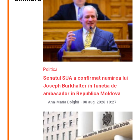
Politică
Senatul SUA a confirmat numirea lui
Joseph Burkhalter în funcția de
ambasador în Republica Moldova
Ana-Maria Dolghii
-
08 aug. 2026
10:27