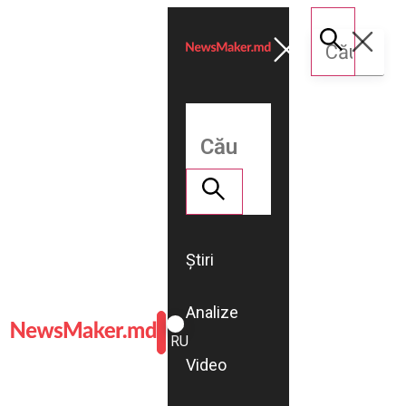
Știri
Analize
ROMÂNĂ
RU
Video