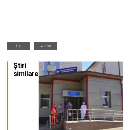
,
top
vreme
Știri
similare