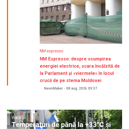
NM espresso
NM Espresso: despre scumpirea
energiei electrice, scara încălzită de
la Parlament și «viermele» în locul
crucii de pe stema Moldovei
NewsMaker
-
08 aug. 2026
09:37
Viață
Temperaturi de până la +33°C și