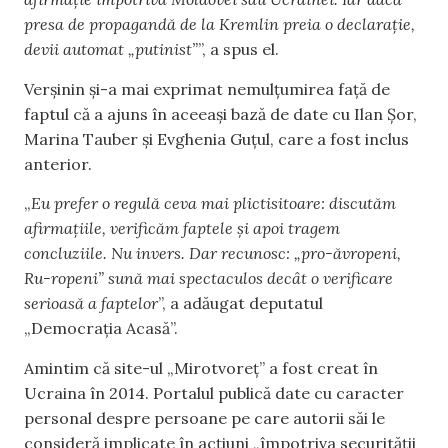
presa de propagandă de la Kremlin preia o declarație,
devii automat „putinist”
”, a spus el.
Verșinin și-a mai exprimat nemulțumirea față de
faptul că a ajuns în aceeași bază de date cu Ilan Șor,
Marina Tauber și Evghenia Guțul, care a fost inclus
anterior.
„
Eu prefer o regulă ceva mai plictisitoare: discutăm
afirmațiile, verificăm faptele și apoi tragem
concluziile. Nu invers. Dar recunosc: „pro-ăvropeni,
Ru-ropeni” sună mai spectaculos decât o verificare
serioasă a faptelor
”, a adăugat deputatul
„Democrația Acasă”.
Amintim că site-ul „Mirotvoreț” a fost creat în
Ucraina în 2014. Portalul publică date cu caracter
personal despre persoane pe care autorii săi le
consideră implicate în acțiuni „împotriva securității