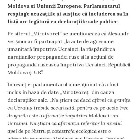
Moldova și Uniunii Europene. Parlamentarul
respinge acuzațiile și susține că includerea sa în
listă are legătură cu declarațiile sale publice.
Pe site-ul „Mirotvoreț” se menționează că Alexandr
Verșinin ar fi participat „la acte de agresiune
umanitară împotriva Ucrainei, la răspândirea
narațiunilor propagandei ruse și la acțiuni de
propagandă rusească împotriva Ucrainei, Republicii
Moldova și UE”.
În reacție, parlamentarul a menționat că a fost
inclus în baza de date „Mirotvoreț” din cauza
declarațiilor sale. „
Nu știam că dacă afirmi că granița
cu Ucraina trebuie securizată, pentru ca pe acolo trec
drogurile este o afirmație împotriva Moldovei sau
Ucrainei. Nu știam că afirmația referitor la nivelul
apei de pe Nistru și catastrofa ecologică este o
afirmație împotriva Moldovei sau Ucrainei. Iar dacă