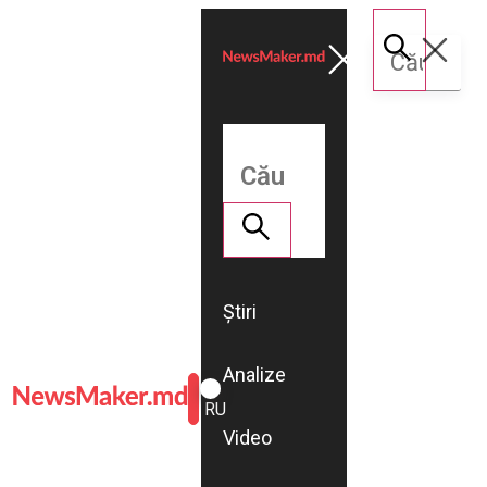
Știri
Analize
ROMÂNĂ
RU
Video