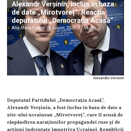
Alexandr Verșinin, inclus în baza
de date „Mirotvoreț”. Reacția
deputatului „Democrația Acasă”
Ana-Maria Dolghii
|
8 august, 2026
17:54
Alexandru Versinin
Deputatul Partidului „Democrația Acasă”,
Alexandr Verșinin, a fost inclus în baza de date a
site-ului ucrainean „Mirotvoreț”, care îl acuză de
răspândirea narațiunilor propagandei ruse și de
acțiuni îndreptate împotriva Ucrainei, Republicii