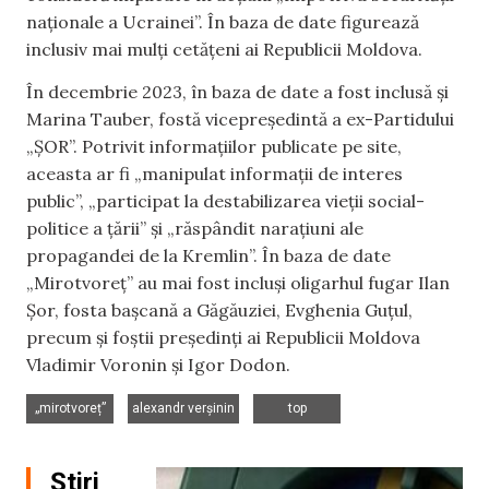
naționale a Ucrainei”. În baza de date figurează
inclusiv mai mulți cetățeni ai Republicii Moldova.
În decembrie 2023, în baza de date a fost inclusă și
Marina Tauber, fostă vicepreședintă a ex-Partidului
„ȘOR”. Potrivit informațiilor publicate pe site,
aceasta ar fi „manipulat informații de interes
public”, „participat la destabilizarea vieții social-
politice a țării” și „răspândit narațiuni ale
propagandei de la Kremlin”. În baza de date
„Mirotvoreț” au mai fost incluși oligarhul fugar Ilan
Șor, fosta bașcană a Găgăuziei, Evghenia Guțul,
precum și foștii președinți ai Republicii Moldova
Vladimir Voronin și Igor Dodon.
,
,
„mirotvoreț”
alexandr verșinin
top
Știri