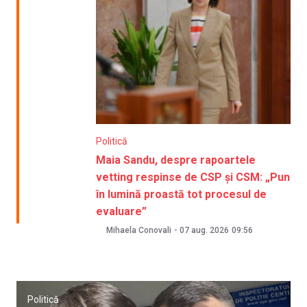
Politică
Maia Sandu, despre rapoartele
vetting respinse de CSP și CSM: „Pun
în lumină proastă tot procesul de
evaluare”
Mihaela Conovali
-
07 aug. 2026
09:56
Politică