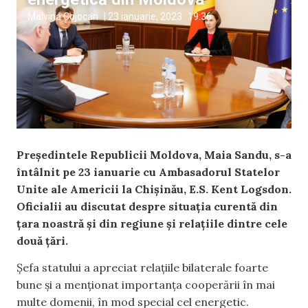
Malvina Cojocari
|
23 ianuarie, 2023
19:36
Președintele Republicii Moldova, Maia Sandu, s-a
întâlnit pe 23 ianuarie cu Ambasadorul Statelor
Unite ale Americii la Chișinău, E.S. Kent Logsdon.
Oficialii au discutat despre situația curentă din
țara noastră și din regiune și relațiile dintre cele
două țări.
Șefa statului a apreciat relațiile bilaterale foarte
bune și a menționat importanța cooperării în mai
multe domenii, în mod special cel energetic.