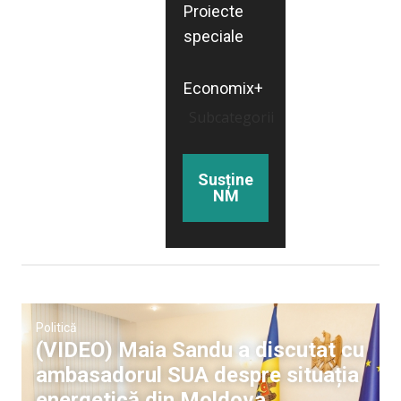
Proiecte
speciale
Economix+
Subcategorii
Susține
NM
Politică
(VIDEO) Maia Sandu a discutat cu
ambasadorul SUA despre situația
energetică din Moldova