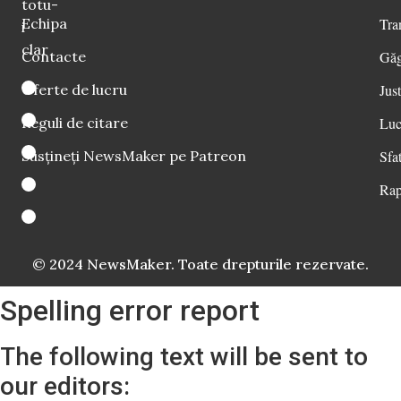
totu-
Echipa
Tra
i
clar
Contacte
Găg
Oferte de lucru
Just
Reguli de citare
Luc
Susțineți NewsMaker pe Patreon
Sfat
Rap
© 2024 NewsMaker. Toate drepturile rezervate.
Spelling error report
The following text will be sent to
our editors: