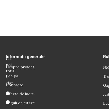
Informații generale
Ru
Cu
noi
Despre proiect
NM 
totu-
Echipa
Tra
i
clar
Contacte
Găg
Oferte de lucru
Just
Reguli de citare
Luc