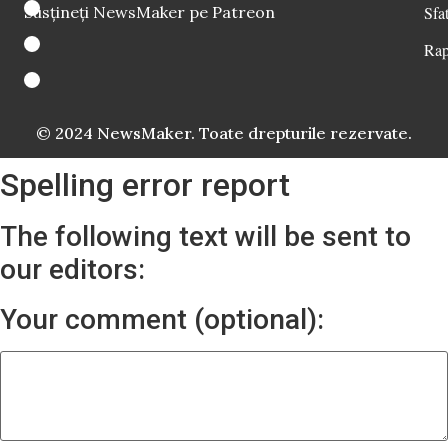
Susțineți NewsMaker pe Patreon
Sfat
Rap
© 2024 NewsMaker. Toate drepturile rezervate.
Spelling error report
The following text will be sent to
our editors:
Your comment (optional):