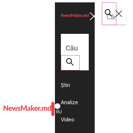
Știri
Analize
ROMÂNĂ
RU
Video