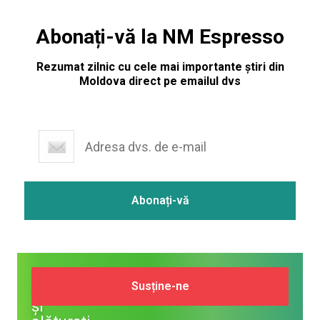
Abonați-vă la NM Espresso
Rezumat zilnic cu cele mai importante știri din
Moldova direct pe emailul dvs
Susține
Susține-ne
NM
și