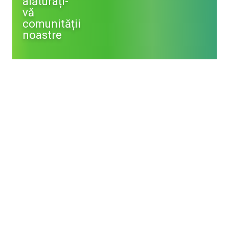
alăturați-
vă
comunității
noastre