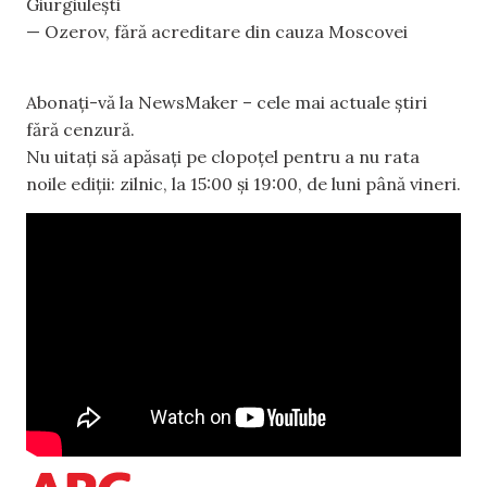
Giurgiulești
— Ozerov, fără acreditare din cauza Moscovei
Abonați-vă la NewsMaker – cele mai actuale știri
fără cenzură.
Nu uitați să apăsați pe clopoțel pentru a nu rata
noile ediții: zilnic, la 15:00 și 19:00, de luni până vineri.