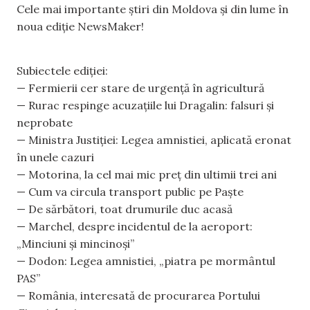
Cele mai importante știri din Moldova și din lume în
noua ediție NewsMaker!
Subiectele ediției:
— Fermierii cer stare de urgență în agricultură
— Rurac respinge acuzațiile lui Dragalin: falsuri și
neprobate
— Ministra Justiției: Legea amnistiei, aplicată eronat
în unele cazuri
— Motorina, la cel mai mic preț din ultimii trei ani
— Cum va circula transport public pe Paște
— De sărbători, toat drumurile duc acasă
— Marchel, despre incidentul de la aeroport:
„Minciuni și mincinoși”
— Dodon: Legea amnistiei, „piatra pe mormântul
PAS”
— România, interesată de procurarea Portului