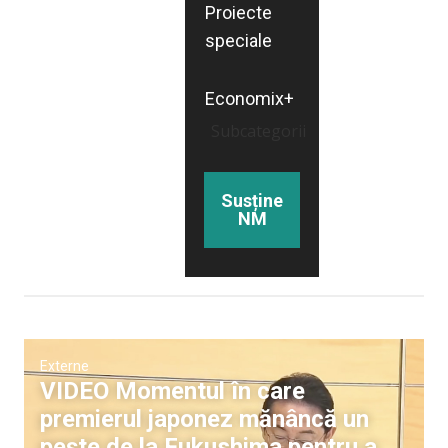
Proiecte
speciale
Economix+
Subcategorii
Susține
NM
Externe
VIDEO Momentul în care
premierul japonez mănâncă un
pește de la Fukushima pentru a