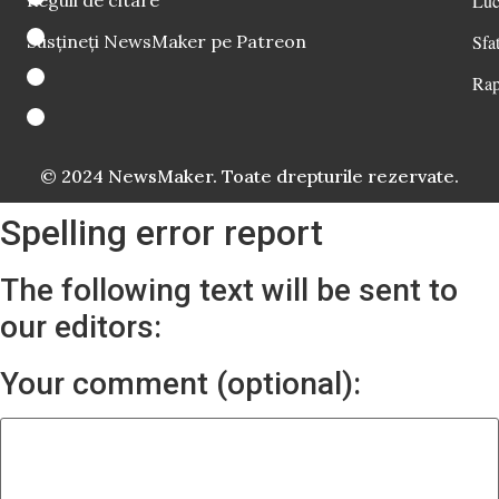
Luc
Susțineți NewsMaker pe Patreon
Sfat
Rap
© 2024 NewsMaker. Toate drepturile rezervate.
Spelling error report
The following text will be sent to
our editors:
Your comment (optional):