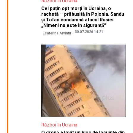
Război în Ucraina
Cel puțin opt morți în Ucraina, o
rachetă – prăbușită în Polonia. Sandu
și Tofan condamnă atacul Rusiei:
„Nimeni nu este în siguranță”
30.07.2026 14:21
Ecaterina Arvintii
Război în Ucraina
O dronă a lovit un bloc de locuințe din