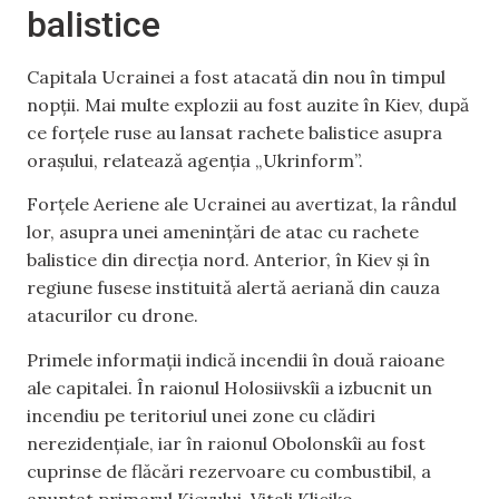
balistice
Capitala Ucrainei a fost atacată din nou în timpul
nopții. Mai multe explozii au fost auzite în Kiev, după
ce forțele ruse au lansat rachete balistice asupra
orașului, relatează agenția „Ukrinform”.
Forțele Aeriene ale Ucrainei au avertizat, la rândul
lor, asupra unei amenințări de atac cu rachete
balistice din direcția nord. Anterior, în Kiev și în
regiune fusese instituită alertă aeriană din cauza
atacurilor cu drone.
Primele informații indică incendii în două raioane
ale capitalei. În raionul Holosiivskîi a izbucnit un
incendiu pe teritoriul unei zone cu clădiri
nerezidențiale, iar în raionul Obolonskîi au fost
cuprinse de flăcări rezervoare cu combustibil, a
anunțat primarul Kievului, Vitali Kliciko.