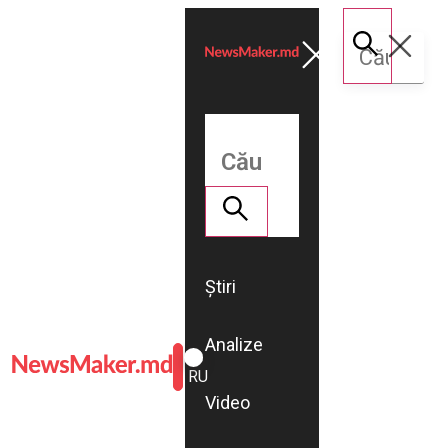
Știri
Analize
ROMÂNĂ
RU
Video