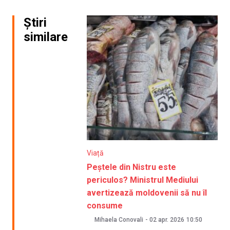
Știri
similare
Viață
Peștele din Nistru este
periculos? Ministrul Mediului
avertizează moldovenii să nu îl
consume
Mihaela Conovali
-
02 apr. 2026
10:50