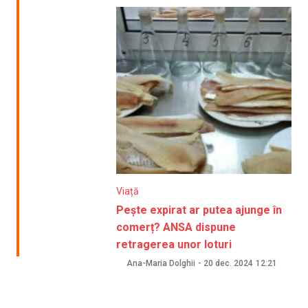
Viață
Pește expirat ar putea ajunge în
comerț? ANSA dispune
retragerea unor loturi
Ana-Maria Dolghii
-
20 dec. 2024
12:21