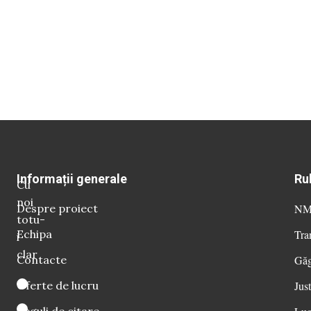
Informații generale
Ru
Cu
noi
Despre proiect
NM 
totu-
Echipa
Tra
i
clar
Contacte
Găg
Oferte de lucru
Just
Reguli de citare