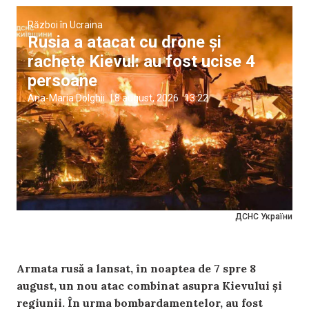
Război în Ucraina
Rusia a atacat cu drone și
rachete Kievul: au fost ucise 4
persoane
Ana-Maria Dolghii
|
8 august, 2026
13:22
ДСНС України
Armata rusă a lansat, în noaptea de 7 spre 8
august, un nou atac combinat asupra Kievului și
regiunii. În urma bombardamentelor, au fost