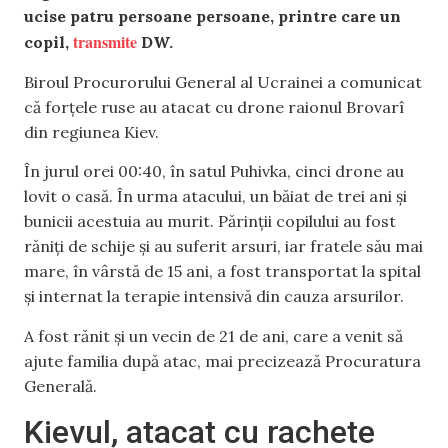
ucise patru persoane persoane, printre care un
transmite
copil,
DW.
Biroul Procurorului General al Ucrainei a comunicat
că forțele ruse au atacat cu drone raionul Brovarî
din regiunea Kiev.
În jurul orei 00:40, în satul Puhivka, cinci drone au
lovit o casă. În urma atacului, un băiat de trei ani și
bunicii acestuia au murit. Părinții copilului au fost
răniți de schije și au suferit arsuri, iar fratele său mai
mare, în vârstă de 15 ani, a fost transportat la spital
și internat la terapie intensivă din cauza arsurilor.
A fost rănit și un vecin de 21 de ani, care a venit să
ajute familia după atac, mai precizează Procuratura
Generală.
Kievul, atacat cu rachete