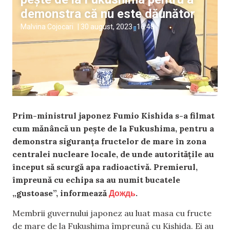
demonstra că nu este dăunător
Malvina Cojocari
|
30 august, 2023
16:48
Prim-ministrul japonez Fumio Kishida s-a filmat
cum mănâncă un pește de la Fukushima, pentru a
demonstra siguranța fructelor de mare în zona
centralei nucleare locale, de unde autoritățile au
început să scurgă apa radioactivă. Premierul,
împreună cu echipa sa au numit bucatele
Дождь
„gustoase”, informează
.
Membrii guvernului japonez au luat masa cu fructe
de mare de la Fukushima împreună cu Kishida. Ei au