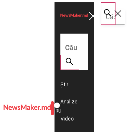
Știri
Analize
ROMÂNĂ
RU
Video