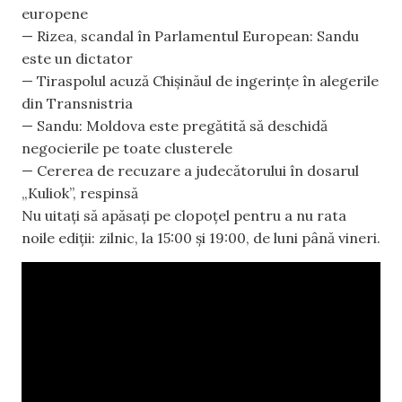
europene
— Rizea, scandal în Parlamentul European: Sandu
este un dictator
— Tiraspolul acuză Chișinăul de ingerințe în alegerile
din Transnistria
— Sandu: Moldova este pregătită să deschidă
negocierile pe toate clusterele
— Cererea de recuzare a judecătorului în dosarul
„Kuliok”, respinsă
Nu uitați să apăsați pe clopoțel pentru a nu rata
noile ediții: zilnic, la 15:00 și 19:00, de luni până vineri.