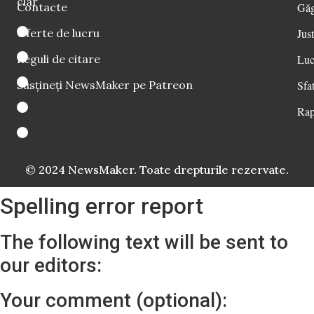
clar
Contacte
Găg
Oferte de lucru
Just
Reguli de citare
Luc
Susțineți NewsMaker pe Patreon
Sfat
Rap
© 2024 NewsMaker. Toate drepturile rezervate.
Spelling error report
The following text will be sent to
our editors:
Your comment (optional):