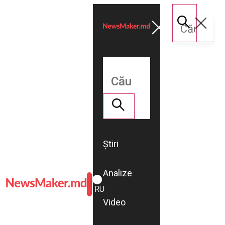
Știri
Analize
ROMÂNĂ
RU
Video