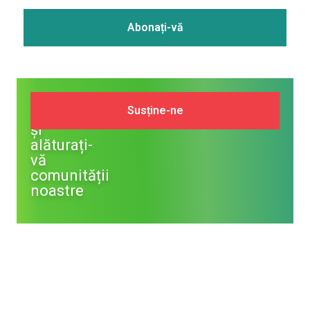
Susține
Susține-ne
NM
și
alăturați-
vă
comunității
noastre