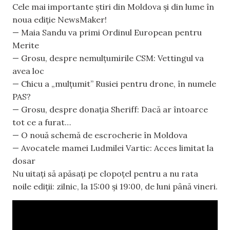
Cele mai importante știri din Moldova și din lume în
noua ediție NewsMaker!
— Maia Sandu va primi Ordinul European pentru
Merite
— Grosu, despre nemulțumirile CSM: Vettingul va
avea loc
— Chicu a „mulțumit” Rusiei pentru drone, în numele
PAS?
— Grosu, despre donația Sheriff: Dacă ar întoarce
tot ce a furat…
— O nouă schemă de escrocherie în Moldova
— Avocatele mamei Ludmilei Vartic: Acces limitat la
dosar
Nu uitați să apăsați pe clopoțel pentru a nu rata
noile ediții: zilnic, la 15:00 și 19:00, de luni până vineri.