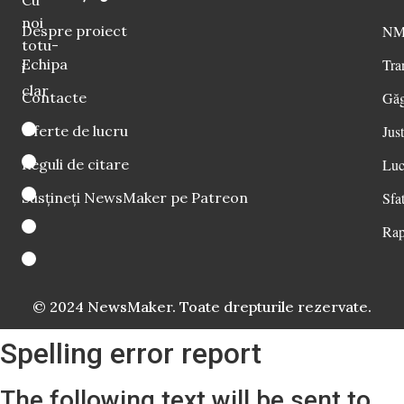
Cu
noi
Despre proiect
NM 
totu-
Echipa
Tra
i
clar
Contacte
Găg
Oferte de lucru
Just
Reguli de citare
Luc
Susțineți NewsMaker pe Patreon
Sfat
Rap
© 2024 NewsMaker. Toate drepturile rezervate.
Spelling error report
The following text will be sent to