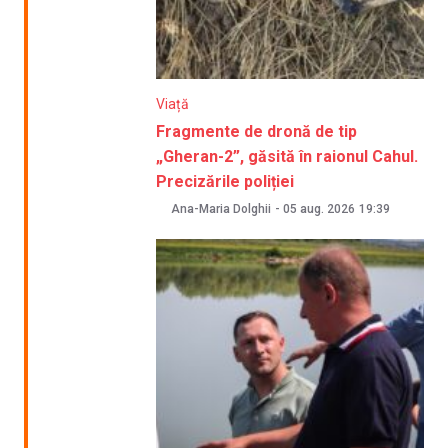
Viață
Fragmente de dronă de tip
„Gheran-2”, găsită în raionul Cahul.
Precizările poliției
Ana-Maria Dolghii
-
05 aug. 2026
19:39