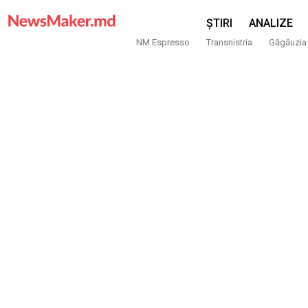
ȘTIRI
ANALIZE
NM Espresso
Transnistria
Găgăuzia