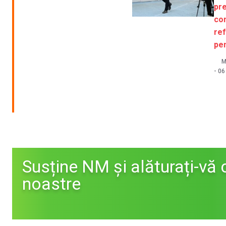
pre
co
ref
pe
M
-
06
Susține NM și alăturați-vă 
noastre