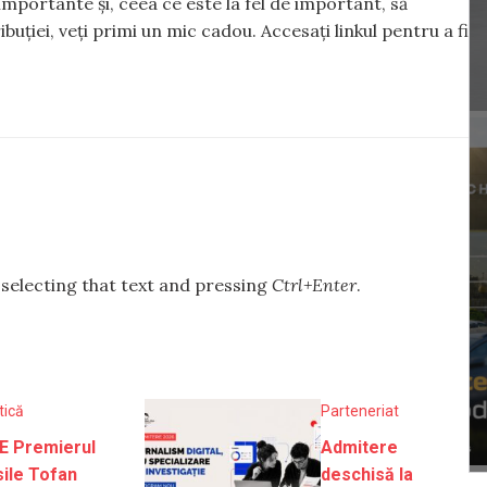
importante și, ceea ce este la fel de important, să
iei, veți primi un mic cadou. Accesați linkul pentru a fi
y selecting that text and pressing
Ctrl+Enter
.
tică
Parteneriat
E Premierul
Admitere
ile Tofan
deschisă la