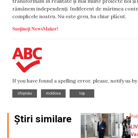
transformăm în realitate și mai multe proiecte noi și 
rămânem independenți. Indiferent de mărimea contribuț
complicele nostru. Nu este greu, ba chiar plăcut.
Susțineți NewsMaker!
If you have found a spelling error, please, notify us b
,
,
chișinău
moldova
top
Știri similare
Poli
LIV
Vas