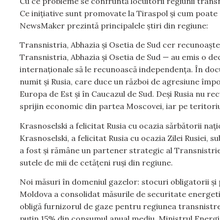
Cu ce probleme se confruntă locuitorii regiunii transn
Ce inițiative sunt promovate la Tiraspol și cum poate 
NewsMaker prezintă principalele știri din regiune:
Transnistria, Abhazia și Osetia de Sud cer recunoaș
Transnistria, Abhazia și Osetia de Sud — au emis o de
internaționale să le recunoască independența. În doc
numit și Rusia, care duce un război de agresiune împotr
Europa de Est și în Caucazul de Sud. Deși Rusia nu rec
sprijin economic din partea Moscovei, iar pe teritoriu
Krasnoselski a felicitat Rusia cu ocazia sărbătorii naț
Krasnoselski, a felicitat Rusia cu ocazia Zilei Rusiei, s
a fost și rămâne un partener strategic al Transnistrie
sutele de mii de cetățeni ruși din regiune.
Noi măsuri în domeniul gazelor: stocuri obligatorii și
Moldova a consolidat măsurile de securitate energetic
obligă furnizorul de gaze pentru regiunea transnistr
puțin 15% din consumul anual mediu. Ministrul Energiei