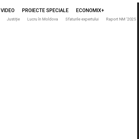
VIDEO
PROIECTE SPECIALE
ECONOMIX+
Justiție
Lucru în Moldova
Sfaturile expertului
Raport NM ‘2025