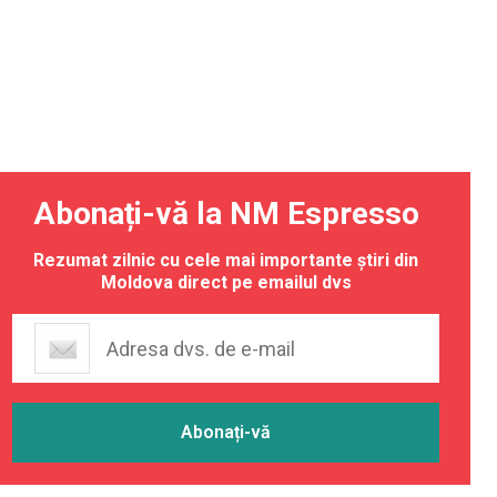
Abonați-vă la NM Espresso
Rezumat zilnic cu cele mai importante știri din
Moldova direct pe emailul dvs