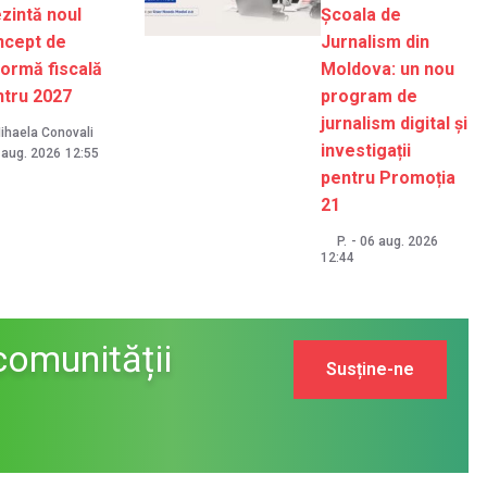
zintă noul
Școala de
ncept de
Jurnalism din
ormă fiscală
Moldova: un nou
ntru 2027
program de
jurnalism digital și
ihaela Conovali
investigații
 aug. 2026
12:55
pentru Promoția
21
P.
-
06 aug. 2026
12:44
comunității
Susține-ne