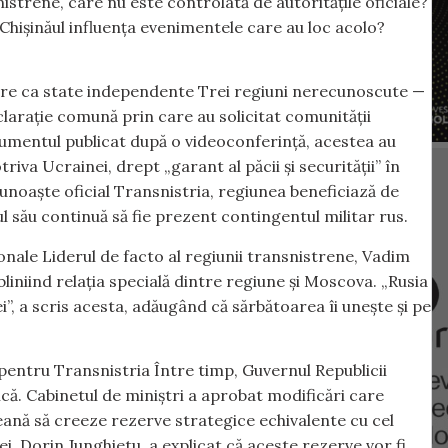
istrene, care nu este controlată de autoritățile oficiale?
Chișinăul influența evenimentele care au loc acolo?
tere ca state independente Trei regiuni nerecunoscute —
clarație comună prin care au solicitat comunității
umentul publicat după o videoconferință, acestea au
iva Ucrainei, drept „garant al păcii și securității” în
unoaște oficial Transnistria, regiunea beneficiază de
l său continuă să fie prezent contingentul militar rus.
ionale Liderul de facto al regiunii transnistrene, Vadim
ubliniind relația specială dintre regiune și Moscova. „Rusia
i”, a scris acesta, adăugând că sărbătoarea îi unește și pe
 pentru Transnistria Între timp, Guvernul Republicii
ă. Cabinetul de miniștri a aprobat modificări care
eană să creeze rezerve strategice echivalente cu cel
, Dorin Junghietu, a explicat că aceste rezerve vor fi