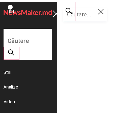
ROMÂNĂ
Susține
RU
NM
Știri
Analize
Video