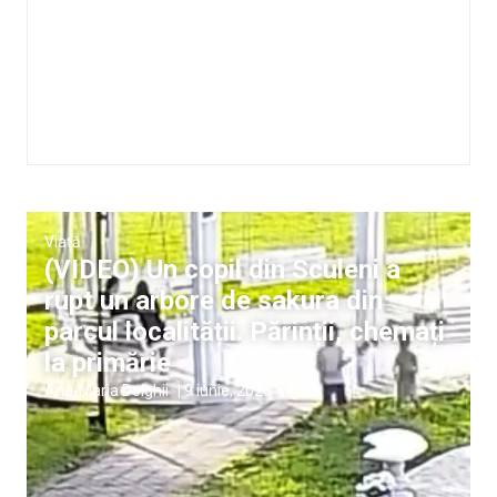
Viață
(VIDEO) Un copil din Sculeni a
rupt un arbore de sakura din
parcul localității. Părinții, chemați
la primărie
Ana-Maria Dolghii
|
9 iunie, 2026
08:33