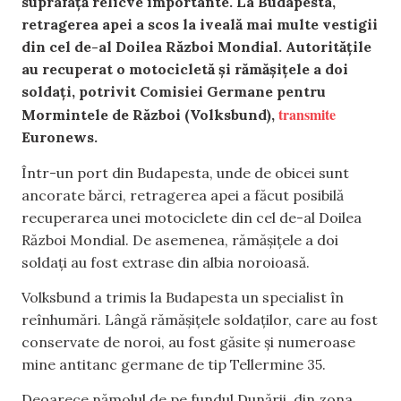
suprafață relicve importante. La Budapesta,
retragerea apei a scos la iveală mai multe vestigii
din cel de-al Doilea Război Mondial. Autoritățile
au recuperat o motocicletă și rămășițele a doi
soldați, potrivit Comisiei Germane pentru
transmite
Mormintele de Război (Volksbund),
Euronews.
Într-un port din Budapesta, unde de obicei sunt
ancorate bărci, retragerea apei a făcut posibilă
recuperarea unei motociclete din cel de-al Doilea
Război Mondial. De asemenea, rămășițele a doi
soldați au fost extrase din albia noroioasă.
Volksbund a trimis la Budapesta un specialist în
reînhumări. Lângă rămășițele soldaților, care au fost
conservate de noroi, au fost găsite și numeroase
mine antitanc germane de tip Tellermine 35.
Deoarece nămolul de pe fundul Dunării, din zona