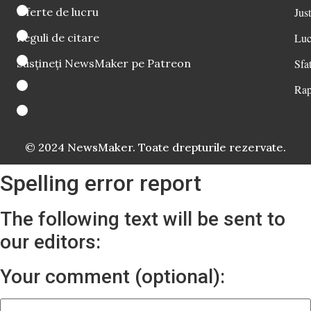
Oferte de lucru
Just
Reguli de citare
Luc
Susțineți NewsMaker pe Patreon
Sfat
Rap
© 2024 NewsMaker. Toate drepturile rezervate.
Spelling error report
The following text will be sent to
our editors:
Your comment (optional):