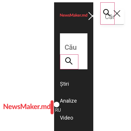
Știri
Analize
ROMÂNĂ
RU
Video