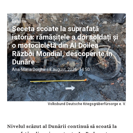
Externe
Seceta scoate la suprafață
istoria: rămășițele a doi soldați și
o motocicletă din Al Doilea
Război Mondial, descoperite în
Dunăre
Ana-Maria Dolghii
|
8 august, 2026
14:50
Volksbund Deutsche Kriegsgräberfürsorge e. V.
Nivelul scăzut al Dunării continuă să scoată la