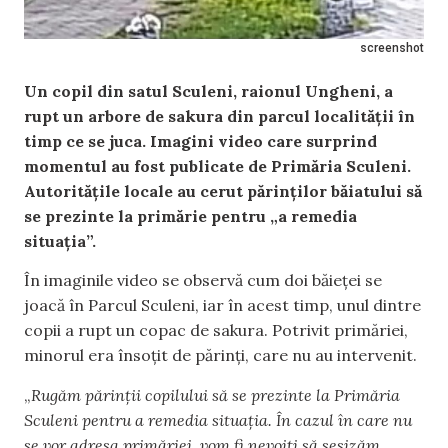
screenshot
Un copil din satul Sculeni, raionul Ungheni, a
rupt un arbore de sakura din parcul localității în
timp ce se juca. Imagini video care surprind
momentul au fost publicate de Primăria Sculeni.
Autoritățile locale au cerut părinților băiatului să
se prezinte la primărie pentru „a remedia
situația”.
În imaginile video se observă cum doi băieței se
joacă în Parcul Sculeni, iar în acest timp, unul dintre
copii a rupt un copac de sakura. Potrivit primăriei,
minorul era însoțit de părinți, care nu au intervenit.
„
Rugăm părinții copilului să se prezinte la Primăria
Sculeni pentru a remedia situația. În cazul în care nu
se vor adresa primăriei, vom fi nevoiți să sesizăm