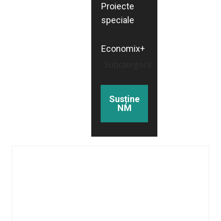
Proiecte
speciale
Economix+
Subcategorii
Susține
NM