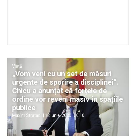
Viață
„Vom veni cu un set de măsuri
urgente de sporire a disciplinei”.
Chicu a anunțat că forțele de
ordine vor reveni masiv în spațiile
publice
Maxim Stratan
|
12 iunie, 2020
20:10