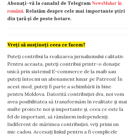
NewsMaker în
Abonați-vă la canalul de Telegram
română.
Relatăm despre cele mai importante știri
din țară și de peste hotare.
Vreți să susțineți ceea ce facem?
Puteți contribui la realizarea jurnalismului calitativ.
Pentru aceasta, puteți contribui printr-o donație
unică prin sistemul E-commerce de la maib sau
puteți întocmi un abonament lunar pe Patreon! În
acest mod, puteți fi parte a schimbării în bine
pentru Moldova. Datorită contribuției dvs, noi vom
avea posibilitatea să transformăm în realitate și mai
multe proiecte noi și importante și, ceea ce este la
fel de important, să rămânem independenți.
Indiferent de mărimea contribuției, veți primi un
mic cadou. Accesați linkul pentru a fi complicele