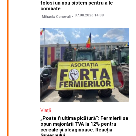
folosi un nou sistem pentru a le
combate
07.08.2026 14:08
Mihaela Conovali
Viață
„Poate fi ultima picătură“: Fermierii se
opun majorării TVA la 12% pentru
cereale și oleaginoase. Reacția
Guvernului