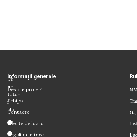
Informații generale
Ru
Cu
noi
Despre proiect
NM 
totu-
Echipa
Tra
i
clar
Contacte
Găg
Oferte de lucru
Just
Reguli de citare
Luc