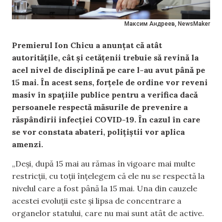
Максим Андреев, NewsMaker
Premierul Ion Chicu a anunțat că atât
autoritățile, cât și cetățenii trebuie să revină la
acel nivel de disciplină pe care l-au avut până pe
15 mai. În acest sens, forțele de ordine vor reveni
masiv în spațiile publice pentru a verifica dacă
persoanele respectă măsurile de prevenire a
răspândirii infecției COVID-19. În cazul în care
se vor constata abateri, polițiștii vor aplica
amenzi.
„Deși, după 15 mai au rămas în vigoare mai multe
restricții, cu toții înțelegem că ele nu se respectă la
nivelul care a fost până la 15 mai. Una din cauzele
acestei evoluții este și lipsa de concentrare a
organelor statului, care nu mai sunt atât de active.