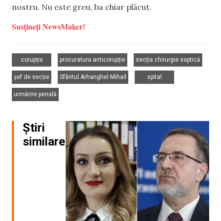
nostru. Nu este greu, ba chiar plăcut.
Susțineți NewsMaker!
,
,
,
corupție
procuratura anticorupție
secția chirurgie septică
,
,
,
șef de secție
Sfântul Arhanghel Mihail
spital
urmărire penală
Știri
similare