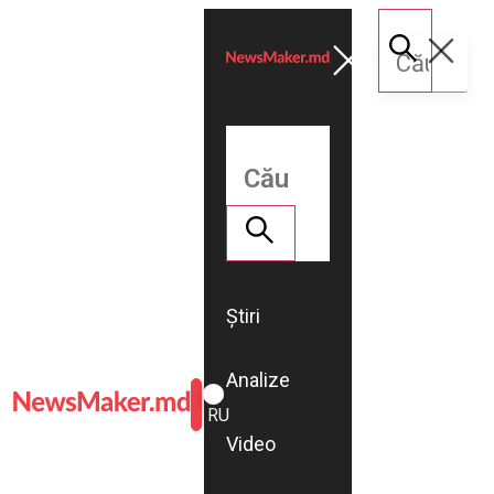
Știri
Analize
ROMÂNĂ
RU
Video