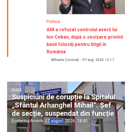
Politică
ANI a refuzat controlul averii lui
Ion Ceban, după o sesizare privind
banii folosiți pentru litigii în
România
Mihaela Conovali
-
07 aug. 2026
12:17
Viață
Suspiciuni de corupție la Spitalul
„Sfântul Arhanghel Mihail”. Șef
de secție, suspendat din funcție
Ecaterina Arvintii
|
7 august, 2026
18:40