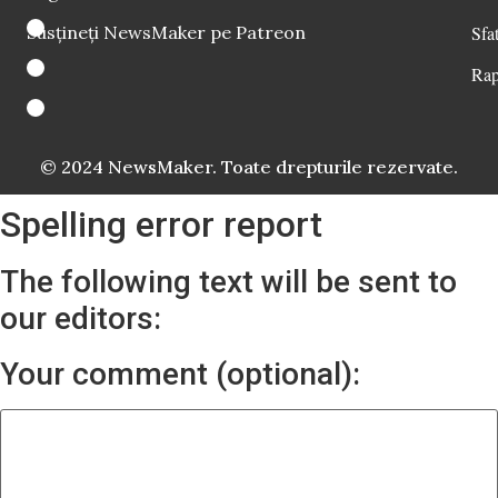
Susțineți NewsMaker pe Patreon
Sfat
Rap
© 2024 NewsMaker. Toate drepturile rezervate.
Spelling error report
The following text will be sent to
our editors:
Your comment (optional):