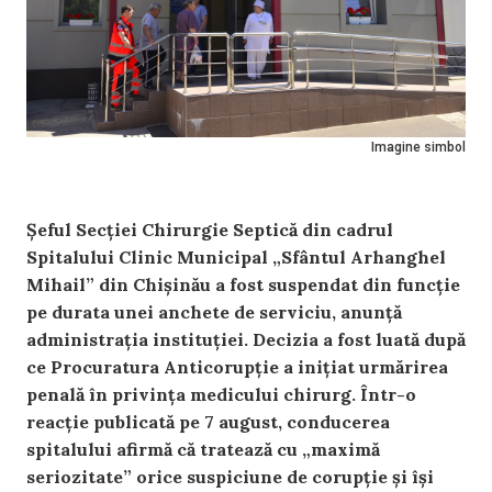
Imagine simbol
Șeful Secției Chirurgie Septică din cadrul
Spitalului Clinic Municipal „Sfântul Arhanghel
Mihail” din Chișinău a fost suspendat din funcție
pe durata unei anchete de serviciu, anunță
administrația instituției. Decizia a fost luată după
ce Procuratura Anticorupție a inițiat urmărirea
penală în privința medicului chirurg. Într-o
reacție publicată pe 7 august, conducerea
spitalului afirmă că tratează cu „maximă
seriozitate” orice suspiciune de corupție și își