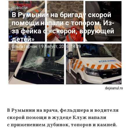
Новости
В Румынии на бригаду скорой
помощи напали с топором. Из-
за фейка о «скорой, ворующей
детей»
Ольга Горчак
|
9 Август, 2026
14:39
dejeanul.ro
В Румынии на врача, фельдшера и водителя
скорой помощи в жудеце Клуж напали
с применением дубинок, топоров и камней.