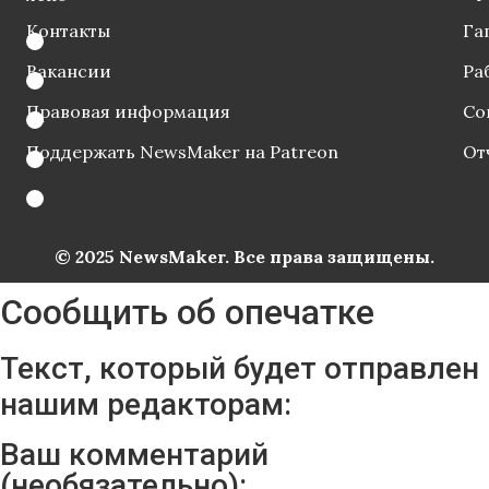
Контакты
Га
Вакансии
Ра
Правовая информация
Со
Поддержать NewsMaker на Patreon
От
© 2025 NewsMaker. Все права защищены.
Сообщить об опечатке
Текст, который будет отправлен
нашим редакторам:
Ваш комментарий
(необязательно):