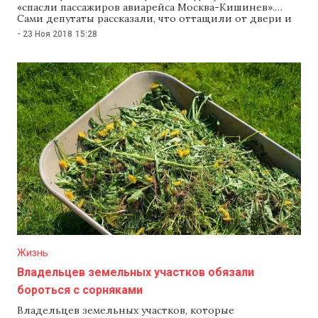
«спасли пассажиров авиарейса Москва-Кишинев».
Сами депутаты рассказали, что оттащили от двери и
связали пассажира, который хотел выпрыгнуть из
-
23 Ноя 2018
15:28
самолета на высоте 10 тыс. метров. После появления
этой информации депутатов-социалистов похвалил
президент Игорь Додон. Инцидент произошел в
ночь на 22 ноября на борту рейса
Жизнь
Владельцев земельных участков обязали
бороться с сорняками
Владельцев земельных участков, которые