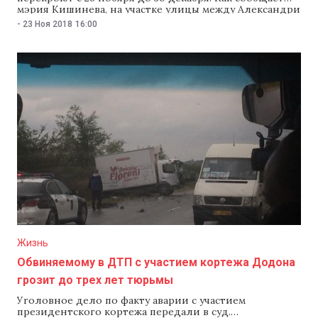
мэрия Кишинева, на участке улицы между Александри
и Влайку Пыркэлаб будут ремонтировать дорожное
-
23 Ноя 2018
16:00
полотно и тротуары. В связи с ремонтом изменятся
маршруты некоторых микроавтобусов. Так, маршрутка
№ 101 будет ходить по проспекту Штефана чел Маре,
улицам Щусева и Букурешть. Маршрутка № 103 также
будет объезжать закрытый
Жизнь
Обвиняемому в ДТП с участием кортежа Додона
грозит до трех лет тюрьмы
Уголовное дело по факту аварии с участием
президентского кортежа передали в суд.