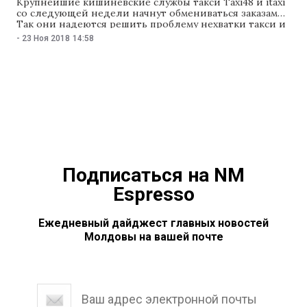
Крупнейшие кишиневские службы такси Taxi48 и itaxi
со следующей недели начнут обмениваться заказами.
Так они надеются решить проблему нехватки такси и
улучшить качество обслуживания пассажиров.
-
23 Ноя 2018
14:58
Информация о том, что крупнейшие столичные
службы Taxi48 и itaxi со следующей неделе начнут
обмениваться заказами, появилась на анонимном
аккаунте «Неизвестный перевозчик» в Facebook.
Подписаться на NM
Espresso
Ежедневный дайджест главных новостей
Молдовы на вашей почте