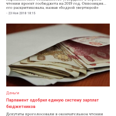
чтении проект госбюджета на 2019 год. Оппозиция
его раскритиковала, назвав «бодрой увертюрой»
предвыборного характера и бюджетом выживания, а
-
23 Ноя 2018
18:15
не развития. Депутаты скептически отнеслись к
планам властей получить 2 млрд леев внешней
помощи и раскритиковали финансовую зависимость
регионов от центра и привычку правительства жить в
долг. Министр
Деньги
Парламент одобрил единую систему зарплат
бюджетников
Депутаты проголосовали в окончательном чтении