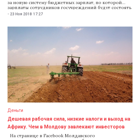
за новую систему бюджетных зарплат, по которой
зарплаты сотрудников госучреждений будут состоять
из фиксированной и изменяемой частей. Изменяемая
-
23 Ноя 2018
17:27
часть будет зависеть от специфики работы
и достижений работника. Минимальная ставка
окладов бюджетников составит 1500 леев.
Об этом сообщает пресс-служба парламента. Новая
система вступит в силу 1 декабря 2018 года. Согласно
документу, единая система зарплат бюджетников
предполагает, что они
Деньги
Дешевая рабочая сила, низкие налоги и выход на
Африку. Чем в Молдову завлекают инвесторов
На странице в Facebook Молдавского