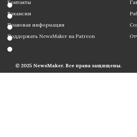
Контакты
Га
Вакансии
Ра
Правовая информация
Со
Поддержать NewsMaker на Patreon
От
© 2025 NewsMaker. Все права защищены.