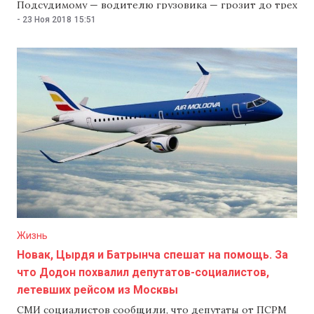
Подсудимому — водителю грузовика — грозит до трех
лет тюрьмы. Об этом со ссылкой на замглавы
-
23 Ноя 2018
15:51
Прокуратуры по борьбе с организованной
преступностью и особым делам Валериу Бодяна
сообщает TV8. «Водитель подсудимый по делу.
Он признал свою вину», — заявил Бодян журналистам.
Водителя грузовика обвиняют по статье 264 (часть 1)
Уголовного кодекса «Нарушение
Жизнь
Новак, Цырдя и Батрынча спешат на помощь. За
что Додон похвалил депутатов-социалистов,
летевших рейсом из Москвы
СМИ социалистов сообщили, что депутаты от ПСРМ