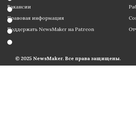
Вакансии
Ра
Правовая информация
Со
Поддержать NewsMaker на Patreon
От
© 2025 NewsMaker. Все права защищены.