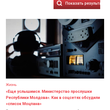
Показать результаты
Жизнь
«Еще услышимся. Министерство прослушки
Республики Молдова». Как в соцсетях обсудили
«список Моцпана»