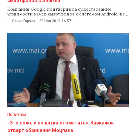
смартфонов с Android
Компания Google подтвердила существование
уязвимости камер смартфонов с системой Android, из-
за которой могли пострадать «сотни миллионов»
Ольга Горчак
-
22 Ноя 2019
16:57
пользователей. Исследователи компании по
кибербезопасности Checkmarx выяснили, что хакеры
могут подключиться к камере смартфона, делать фото
и видео и прослушивать разговоры. Об этом сообщил
Forbes.ru. «Проблема затронула устройства Google
после обновления приложения Google Camera
Политика
«Это ложь и попытка отомстить». Кавкалюк
отверг обвинения Моцпана