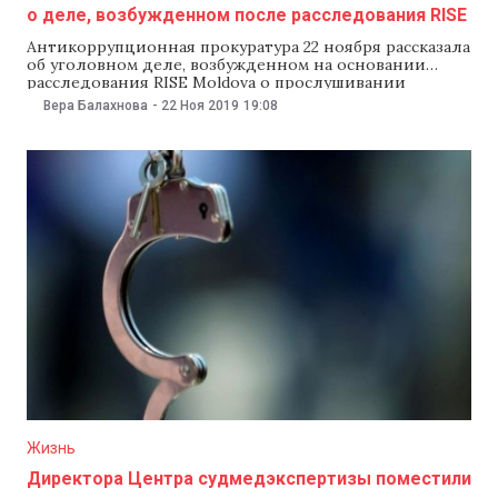
о деле, возбужденном после расследования RISE
Антикоррупционная прокуратура 22 ноября рассказала
об уголовном деле, возбужденном на основании
расследования RISE Moldova о прослушивании
телефонов политиков и общественников в 2016-2018
Вера Балахнова
-
22 Ноя 2019
19:08
годах, опубликованного летом 2019 года. В ведомстве
сообщили, что в деле семеро подозреваемых. В
Антикоррупционной прокуратуре отметили, что
генеральный прокурор завел уголовное дело в
сентябре 2019 года и
Жизнь
Директора Центра судмедэкспертизы поместили