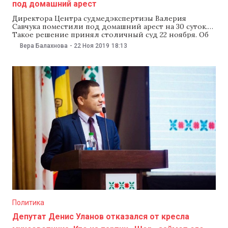
под домашний арест
Директора Центра судмедэкспертизы Валерия
Савчука поместили под домашний арест на 30 суток.
Такое решение принял столичный суд 22 ноября. Об
этом сообщили в пресс-службе генеральной
Вера Балахнова
-
22 Ноя 2019
18:13
прокуратуры. Напомним, что офицеры
Национального центра борьбы с коррупцией 18
ноября задержали Савчука вместе с еще девятью
сотрудниками Центра судмедэкспертизы. Его и его
коллег подозревают
Политика
Депутат Денис Уланов отказался от кресла