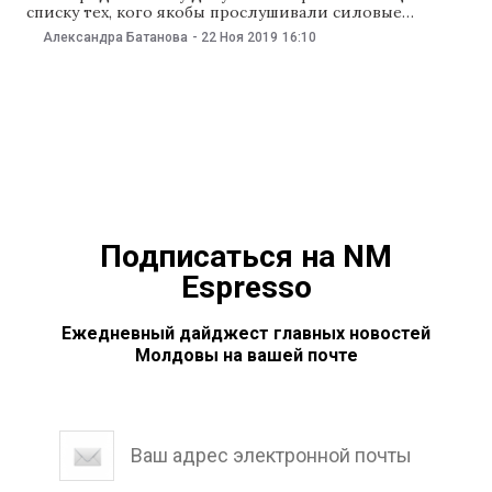
списку тех, кого якобы прослушивали силовые
структуры во время правления Демпартии, появились
Александра Батанова
-
22 Ноя 2019
16:10
вопросы, в том числе, у тех, кто в него попал. В
комментарии NM Моцпан (не) объяснил, как к нему
попал этот список, и кто приписал некоторых
гражданских активистов к сторонникам партии
«Платформа Достоинство
Подписаться на NM
Espresso
Ежедневный дайджест главных новостей
Молдовы на вашей почте