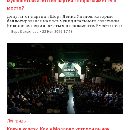
мунсоветника. Кто из партии «Шор» займет его
место?
Депутат от партии «Шор» Денис Уланов, который
баллотировался на пост муниципального советника в
Кишиневе, решил остаться в парламенте. Вместо него
место в столичном совете займет его однопартиец
Вера Балахнова
-
22 Ноя 2019
17:48
Сергей Бутгуджи — 22 ноября муниципальный совет
одобрил его мандат. Как сообщает пресс-служба
партии «Шор», муниципальный совет единогласно
одобрил кандидатуру Сергея Бутгуджи на
Лонгриды
Коуч к успеху. Как в Молдове устроен рынок