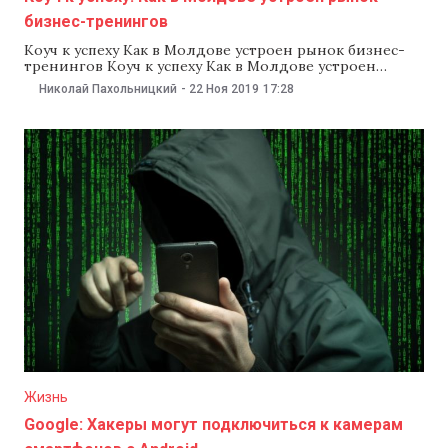
бизнес-тренингов
Коуч к успеху Как в Молдове устроен рынок бизнес-
тренингов Коуч к успеху Как в Молдове устроен
рынок бизнес-тренингов В Молдове в последние
Николай Пахольницкий
-
22 Ноя 2019
17:28
годы становятся все более популярными разного
рода бизнес-тренинги. Рынок этот, однако,
малоизучен. Как он устроен, каков его денежный
объем, на кого рассчитан, почему выступления в
Молдове зарубежных «звезд»
Жизнь
Google: Хакеры могут подключиться к камерам