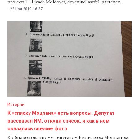
proiectul – Livada Moldovei, devenind, astfel, partener
financiar al proiectului, care înseamnă o linie de creditare
-
22 Ноя 2019
16:27
oferită de către Banca Europeană de Investiții (BEI)
Guvernului Republicii Moldova, care la rândul său acordă
acest împrumut băncilor comerciale participante la proiect.
Clienții băncii,
Истории
К «списку Моцпана» есть вопросы. Депутат
рассказал NM, откуда список, и как в нем
оказались свежие фото
К обнародованному депутатом Кириллом Моцпаном