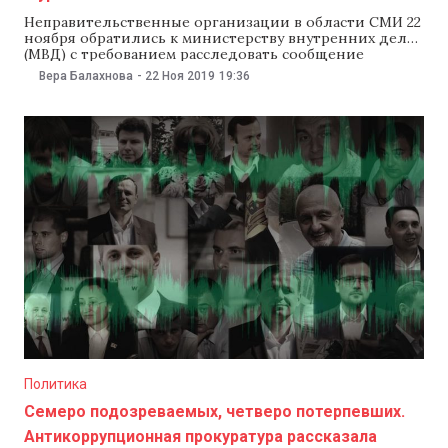
Неправительственные организации в области СМИ 22
ноября обратились к министерству внутренних дел
(МВД) с требованием расследовать сообщение
председателя парламентской комиссии по
Вера Балахнова
-
22 Ноя 2019
19:36
национальной безопасности Кирилла Моцпана о
слежке силовых структур за журналистами,
общественниками и политиками. «МВД должно
подтвердить или опровергнуть информацию о
слежке за представителями СМИ. Также просим
Генеральную прокуратуру провести
Политика
Семеро подозреваемых, четверо потерпевших.
Антикоррупционная прокуратура рассказала