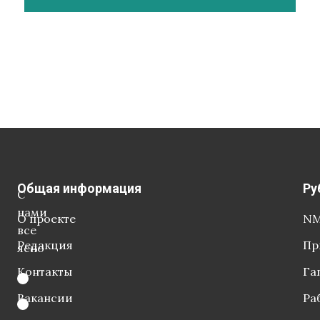
Общая информация
Ру
С
нами
О проекте
NM
все
Редакция
Пр
ясно
Контакты
Га
Вакансии
Ра