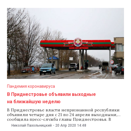
в полицию. Патрульные полицейские остановили
водителя. Тест на наличие алкоголя показал 2,19
промилле. Водитель не мог разговаривать с
полицейскими. Автомобиль отправили на
штрафстоянку.
Пандемия коронавируса
В Приднестровье объявили выходные
на ближайшую неделю
В Приднестровье власти непризнанной республики
объявили четыре дня с 21 по 24 апреля выходными,
сообщила пресс-служба главы Приднестровья. В
дальнейшем эти дни отработают по субботам.
Николай Пахольницкий
-
20 Апр 2020
14:48
Медучреждения продолжат работу в штатном