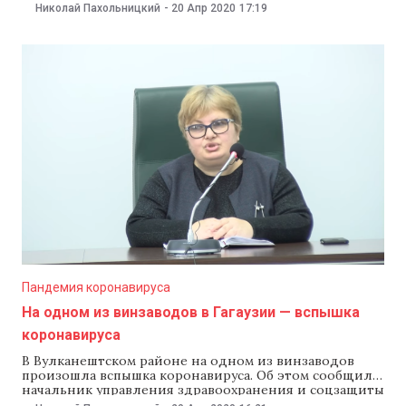
Виорика Думбрэвяну. По ее словам, все случаи
Николай Пахольницкий
-
20 Апр 2020
17:19
местного заражения. Больше всего новых случаев
зарегистрировали в Глодянском районе — 28. В
Кишиневе —14 новых случаев, в Кагульском районе —
шесть, в Фалештском — пять.
Пандемия коронавируса
На одном из винзаводов в Гагаузии — вспышка
коронавируса
В Вулканештском районе на одном из винзаводов
произошла вспышка коронавируса. Об этом сообщила
начальник управления здравоохранения и соцзащиты
Гагаузии Светлана Дулева. С пятницы, 17 апреля по