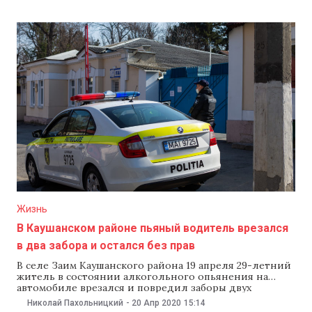
от друга. Раньше в Израиле действовал жесткий
карантин, который власти начали ослаблять.
Жизнь
В Каушанском районе пьяный водитель врезался
в два забора и остался без прав
В селе Заим Каушанского района 19 апреля 29-летний
житель в состоянии алкогольного опьянения на
автомобиле врезался и повредил заборы двух
домохозяйств, сообщила пресс-служба
Николай Пахольницкий
-
20 Апр 2020
15:14
генинспектората полиции. Пострадавшие обратились