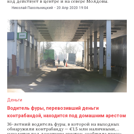
код действует в центре и на севере Молдовы.
Ожидается, что температура воздуха ночью и утром
Николай Пахольницкий
-
20 Апр 2020
19:04
может опуститься до -1..-2°С.
Деньги
Водитель фуры, перевозивший деньги
контрабандой, находится под домашним арестом
36-летний водитель фуры, в которой на выходных
обнаружили контрабанду — €1,5 млн наличными,
находится под домашним арестом, сообщила пресс-