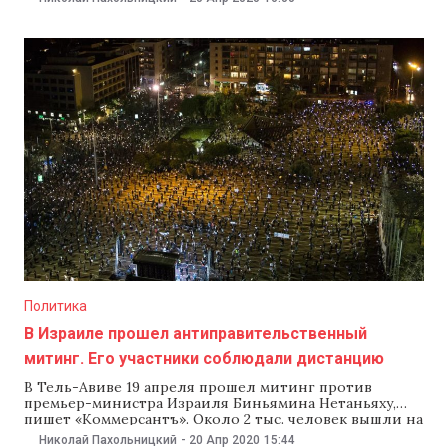
ситуациям. В селе свыше 80 случаев заражения
коронавирусом, из которых больше 70 приходится на
местный психоневрологический интернат. «Свыше 80
случаев в селе Брынзены. Генерал (его
Политика
В Израиле прошел антиправительственный
митинг. Его участники соблюдали дистанцию
В Тель-Авиве 19 апреля прошел митинг против
премьер-министра Израиля Биньямина Нетаньяху,
пишет «Коммерсантъ». Около 2 тыс. человек вышли на
протест в масках, стоя на безопасном расстоянии друг
Николай Пахольницкий
-
20 Апр 2020
15:44