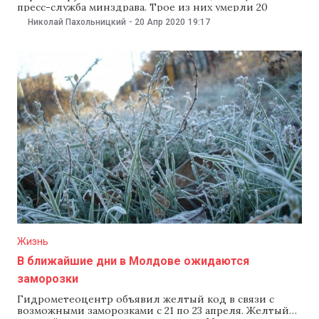
пресс-служба минздрава. Трое из них умерли 20
апреля. Речь идет о 62-летнем жителе Тирасполя. Он
Николай Пахольницкий
-
20 Апр 2020
19:17
находился на лечении с 9 апреля. У погибшего была
двусторонняя пневмония. Пациент страдал
ишемической болезнью сердца и артериальной
гипертонией. Его перевели в
Жизнь
В ближайшие дни в Молдове ожидаются
заморозки
Гидрометеоцентр объявил желтый код в связи с
возможными заморозками с 21 по 23 апреля. Желтый