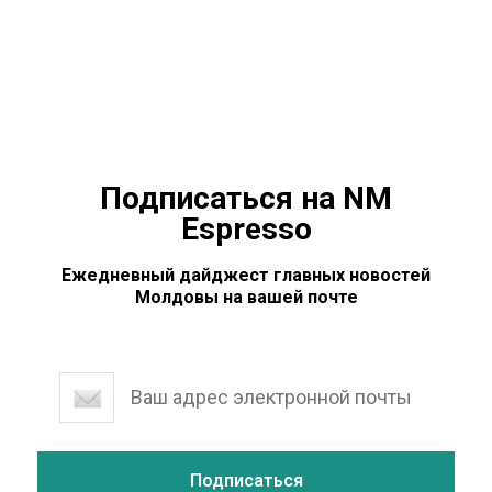
режиме. На заседании оперштаба борьбы с
коронавирусом также приняли решение тестировать
на коронавирус всех жителей региона, которые 23
апреля и
Подписаться на NM
Espresso
Ежедневный дайджест главных новостей
Молдовы на вашей почте