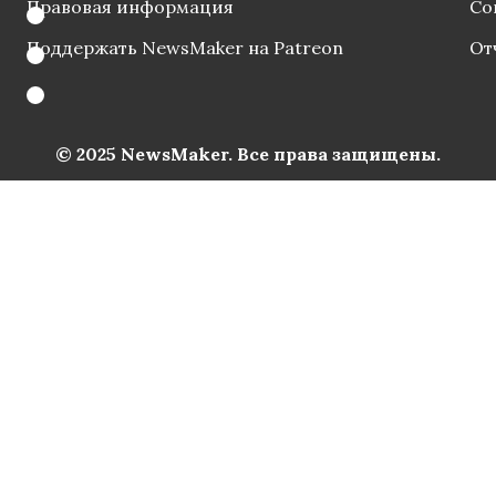
Правовая информация
Со
Поддержать NewsMaker на Patreon
От
© 2025 NewsMaker. Все права защищены.