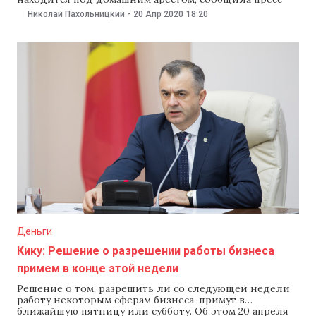
служба генпрокуратуры. Такое решение 20 апреля
Николай Пахольницкий
-
20 Апр 2020
18:20
принял суд сектора Чеканы. В прокуратуре рассказали,
что 18 апреля на таможенном пункте в Леушенах при
въезде в страну в кабине фуры Mercedes Actros
обнаружили €1,5
Деньги
Кику: Решение о разрешении работы бизнеса
примем в конце этой недели
Решение о том, разрешить ли со следующей недели
работу некоторым сферам бизнеса, примут в
ближайшую пятницу или субботу. Об этом 20 апреля