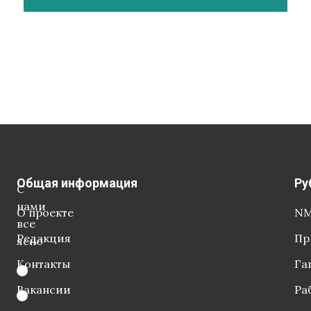
Общая информация
Ру
С
нами
О проекте
NM
все
Редакция
Пр
ясно
Контакты
Га
Вакансии
Ра