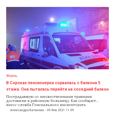
попали также Испания и Франция. В списке более 40
стран. Все приехавшие в Румынию из «красной зоны»
должны находиться
Жизнь
В Сороках пенсионерка сорвалась с балкона 5
этажа. Она пыталась перейти на соседний балкон
Пострадавшую со множественными травмами
доставили в районную больницу. Как сообщает
пресс-служба Генерального инспектората
чрезвычайных ситуаций, звонок спасателям поступил
Александра Батанова
-
09 Янв 2021
11:09
в 3:12 в ночь на 9 января. Звонивший сообщил, что 64-