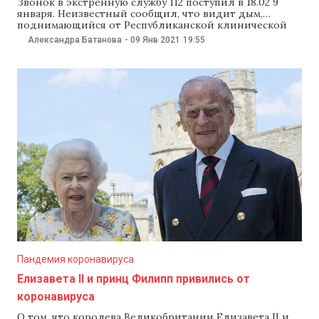
Звонок в экстренную службу 112 поступил в 18.02 9
января. Неизвестный сообщил, что видит дым,
поднимающийся от Республиканской клинической
больницы. После проверки всех этажей здания
Александра Батанова
-
09 Янв 2021
19:55
пожарные не обнаружили возгорания, сообщает
пресс-служба Генерального инспектората
чрезвычайных ситуаций. Из-за повышенного риска на
место направили 14 экипажей пожарных, которые
проверили каждый этаж здания и
Пандемия коронавируса
Елизавета II и принц Филипп привились от
коронавируса
О том, что королева Великобритании Елизавета II и