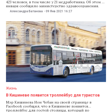
423 человек, в том числе у 21 медработника. Об этом 9
января сообщило министерство здравоохранения.
Таким образом, число заразившихся в стране
Александра Батанова
-
09 Янв 2021
16:27
увеличилось до 149093 человек. Как сообщили в
минздраве, за последние сутки в лабораториях
сделали 2422 теста на коронавирус: 2148 первичных и
Жизнь
В Кишиневе появится троллейбус для туристов
Мэр Кишинева Ион Чебан на своей странице в
Facebook сообщил, что в Кишиневе появится
троллейбус для гостей столицы, который по