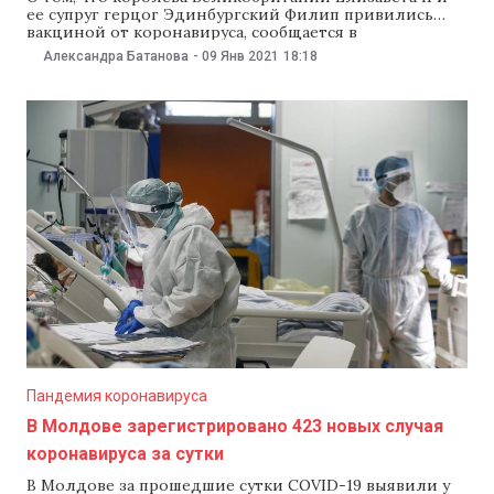
ее супруг герцог Эдинбургский Филип привились
вакциной от коронавируса, сообщается в
официальном заявлении Букингемского дворца.
Александра Батанова
-
09 Янв 2021
18:18
«Королева и герцог Эдинбургский сегодня сделали
прививку от коронавируса», — цитирует сообщение
Euronews. В заявлении не указано, вакцину какой
компании получила королева и ее супруг. Отметим,
что
Пандемия коронавируса
В Молдове зарегистрировано 423 новых случая
коронавируса за сутки
В Молдове за прошедшие сутки COVID-19 выявили у