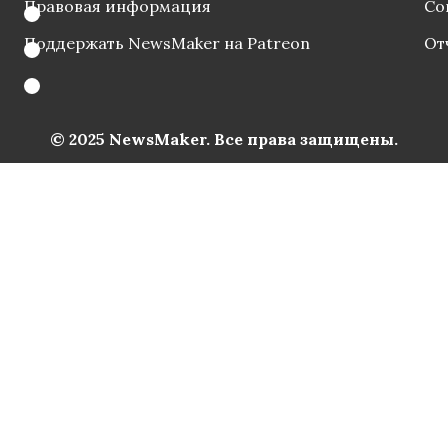
Правовая информация
Со
Поддержать NewsMaker на Patreon
От
© 2025 NewsMaker. Все права защищены.