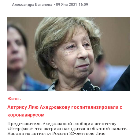
выходным будет проезжать через «самые важные
Александра Батанова
-
09 Янв 2021
16:09
туристические точки города». Чебан пояснил, что в
выходные дни троллейбус будет следовать по
туристическому маршруту, а в будние — по обычному.
Мэр не уточнил,
Жизнь
Актрису Лию Ахеджакову госпитализировали с
коронавирусом
Представитель Ахеджаковой сообщил агентству
«Итерфакс», что актриса находится в обычной палате.
Народную артистку России 82-летнюю Лию