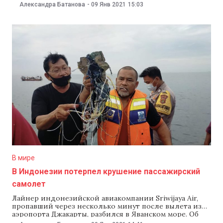
Ахеджакову госпитализировали с коронавирусом, со
Александра Батанова
-
09 Янв 2021
15:03
ссылкой на «Интерфакс» передает «Ъ». По словам
представителя актрисы, она находится в одной из
больниц Москвы в обычной палате. «Ее
госпитализировали с коронавирусом, чувствует себя
нормально»,— рассказал представитель. Лия
В мире
В Индонезии потерпел крушение пассажирский
самолет
Лайнер индонезийской авиакомпании Sriwijaya Air,
пропавший через несколько минут после вылета из
аэропорта Джакарты, разбился в Яванском море. Об
этом сообщил индонезийским СМИ министр