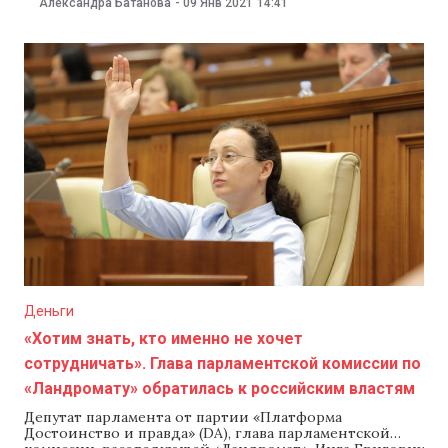
Александра Батанова
-
09 Янв 2021
14:41
транспорта Индонезии Буди Карья Сумади, передает
РБК. Министр сообщил, что самолет потерпел
крушение неподалеку от острова Мале. Ранее CNN
Indonesia со ссылкой на представителей полиции
сообщало,
Деньги
«Хотим знать, кто именно не хочет
сотрудничать». Глава парламентской комиссии по
«Ландромату» обратилась к российским властям
Депутат парламента от партии «Платформа
Достоинство и правда» (DA), глава парламентской