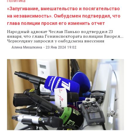
Политика
«Запугивание, вмешательство и посягательство
на независимость». Омбудсмен подтвердил, что
глава полиции просил его изменить отчет
Народный адвокат Чеслав Панько подтвердил 23
января, что глава Генинспектората полиции Виорел
Чернэуцяну запросил у омбудсмена внесения
изменений в отчет о случае суицида в СИЗО
Алина Михалкина
-
23 Янв 2024
19:02
Чимишлийского инспектората полиции, который
произошел летом прошлого года. По словам Панько,
он рассматривает эти действия, как «посягательство
на независимость института Народного адвоката».
«Кроме того, давление,