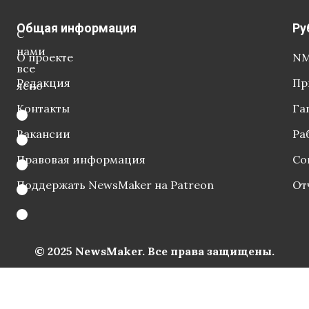
Общая информация
Ру
С
нами
О проекте
NM
все
Редакция
Пр
ясно
Контакты
Га
Вакансии
Ра
Правовая информация
Со
Поддержать NewsMaker на Patreon
От
© 2025 NewsMaker. Все права защищены.