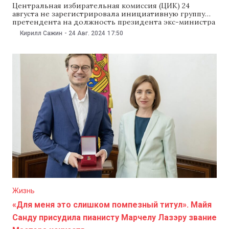
Центральная избирательная комиссия (ЦИК) 24
августа не зарегистрировала инициативную группу
претендента на должность президента экс-министра
обороны Валерия Плешки, которого выдвинула
Кирилл Сажин
-
24 Авг. 2024
17:50
Европейская социал-демократическая партия (PSDE,
бывшая Демпартия). Политформирование не
согласилось с этим решением и обвинило ЦИК в
«политической зависимости». Секретарь ЦИК Дана
Мунтяну объяснила, что на заседании политсовета
PSDE, на котором
Жизнь
«Для меня это слишком помпезный титул». Майя
Санду присудила пианисту Марчелу Лазэру звание