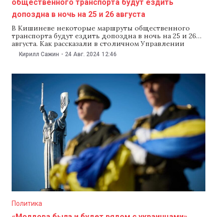
общественного транспорта будут ездить
допоздна в ночь на 25 и 26 августа
В Кишиневе некоторые маршруты общественного
транспорта будут ездить допоздна в ночь на 25 и 26
августа. Как рассказали в столичном Управлении
электротранспорта, это связано с проведением
Кирилл Сажин
-
24 Авг. 2024
12:46
фестиваля Summer Fest в Ботаническом саду. В ночь на
25 и 26 августа троллейбусы № 4 и 22 будут
курсировать до 02:00, а автобус
Политика
«Молдова была и будет рядом с украинцами».