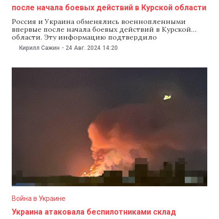
после начала боевых действий в Курской области
Россия и Украина обменялись военнопленными
впервые после начала боевых действий в Курской
области. Эту информацию подтвердило
министерство обороны России и президент Украины
Кирилл Сажин
-
24 Авг. 2024
14:20
Владимир Зеленский. «Еще 115 наших защитников
вернулись домой. Это воины Национальной гвардии,
Вооруженных сил, Военно-морского флота и
Государственной пограничной службы. Мы помним о
каждом. Мы прикладываем максимум усилий,
Война в Украине
Украина атаковала беспилотниками склад