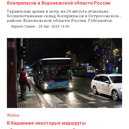
боеприпасов в Воронежской области России
Украинская армия в ночь на 24 августа атаковала
беспилотниками склад боеприпасов в Острогожском
районе Воронежской области России. Губернатор
региона Александр Гусев сообщил, что в результате
Кирилл Сажин
-
24 Авг. 2024
14:05
атаки пострадали два человека, передает издание The
Moscow Times. По словам Гусева, силы
противовоздушной обороны и средства
радиоэлектронной борьбы уничтожили и подавили
несколько беспилотников. Обломки
Жизнь
В Кишиневе некоторые маршруты