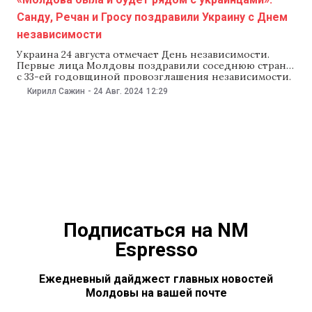
Санду, Речан и Гросу поздравили Украину с Днем
независимости
Украина 24 августа отмечает День независимости.
Первые лица Молдовы поздравили соседнюю страну
с 33-ей годовщиной провозглашения независимости.
Президент Майя Санду подчеркнула, что Молдова и
Кирилл Сажин
-
24 Авг. 2024
12:29
Украина разделяют одни и те же ценности. «Сегодня,
спустя два года войны, Украина с тем же
достоинством и решимостью отмечает День
независимости. (…) Украина борется за
Подписаться на NM
Espresso
Ежедневный дайджест главных новостей
Молдовы на вашей почте