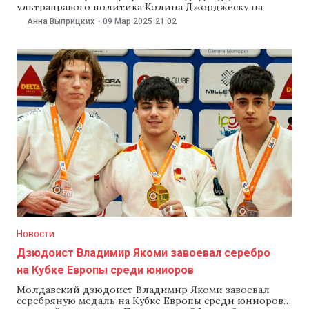
ультраправого политика Кэлина Джорджеску на
президентских выборах. Решение приняли вечером 9
Анна Выприцких
-
09 Мар 2025
21:02
марта, пишет Agerpres.Из 14 членов Центризбиркома
10 проголосовали за то, чтобы не допустить
Джорджеску до выборов, 4 — против. Сторонники
ультраправого политика устроили протест у офиса
Бюро в Бухаресте. Участники акции вступили
Новости
Дзюдоист Владимир Якоми завоевал серебро
на Кубке Европы среди юниоров
Молдавский дзюдоист Владимир Якоми завоевал
серебряную медаль на Кубке Европы среди юниоров,