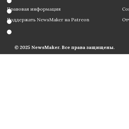
Правовая информация
Со
Поддержать NewsMaker на Patreon
От
© 2025 NewsMaker. Все права защищены.