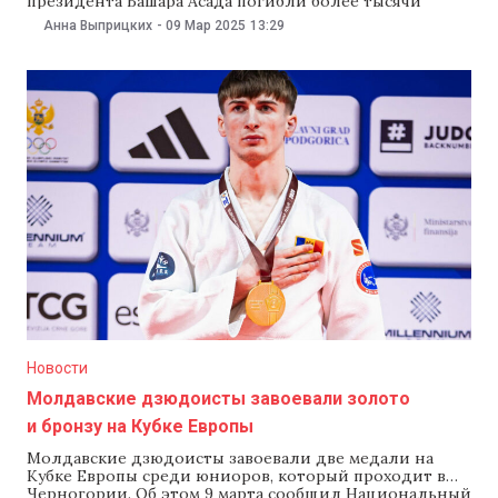
президента Башара Асада погибли более тысячи
человек. Об этом вечером 8 марта сообщил
Анна Выприцких
-
09 Мар 2025
13:29
базирующийся в Великобритании Сирийский
наблюдательный совет по правам человека (SOHR).Как
передает BBC, столкновения начались в прибрежных
провинциях Латакия и Тартус, которые являются
местом проживания значительной
Новости
Молдавские дзюдоисты завоевали золото
и бронзу на Кубке Европы
Молдавские дзюдоисты завоевали две медали на
Кубке Европы среди юниоров, который проходит в
Черногории. Об этом 9 марта сообщил Национальный