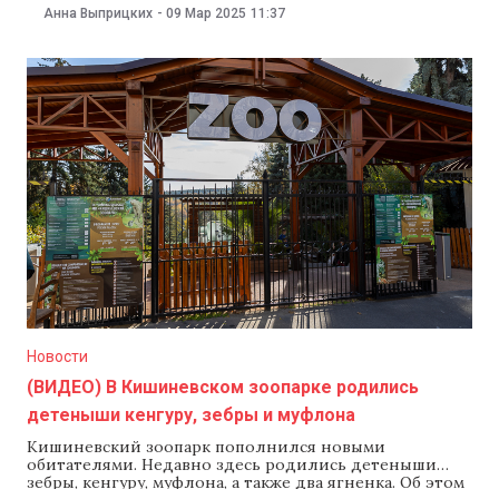
странице ведомства в Facebook.С 10 марта на
Анна Выприцких
-
09 Мар 2025
11:37
государственной платформе evms.md стартует новый
раунд продаж ГЦБ в режиме онлайн. В рамках этого
раунда физлица могут купить гособлигации сроком
на один год с процентной ставкой
Новости
(ВИДЕО) В Кишиневском зоопарке родились
детеныши кенгуру, зебры и муфлона
Кишиневский зоопарк пополнился новыми
обитателями. Недавно здесь родились детеныши
зебры, кенгуру, муфлона, а также два ягненка. Об этом