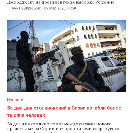
Джорджеску на президентских выборах. Решение
приняли на заседании 8 марта, передает
Анна Выприцких
-
09 Мар 2025
14:58
Agerpres.Конституционный суд Румынии рассмотрел
четыре апелляции и отклонил их. Речь идет, в том
числе, о жалобах против регистрации на выборах
правого кандидата Кэлина Джорджеску. «По итогам
обсуждений Конституционный суд
Новости
За два дня столкновений в Сирии погибли более
тысячи человек
За два дня столкновений между силами нового
правительства Сирии и сторонниками свергнутого