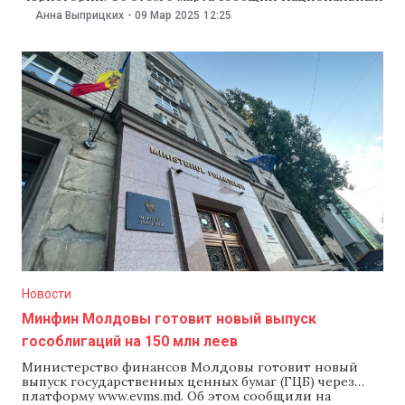
олимпийский комитет.Александру Тырсынэ завоевал
Анна Выприцких
-
09 Мар 2025
12:25
золотую медаль в весовой категории 60 кг. Он
одержал победу над соперниками из Сербии,
Черногории, Польши и Италии. Влад Митру выступал
в весовой категории 73 кг.
Новости
Минфин Молдовы готовит новый выпуск
гособлигаций на 150 млн леев
Министерство финансов Молдовы готовит новый
выпуск государственных ценных бумаг (ГЦБ) через
платформу www.evms.md. Об этом сообщили на