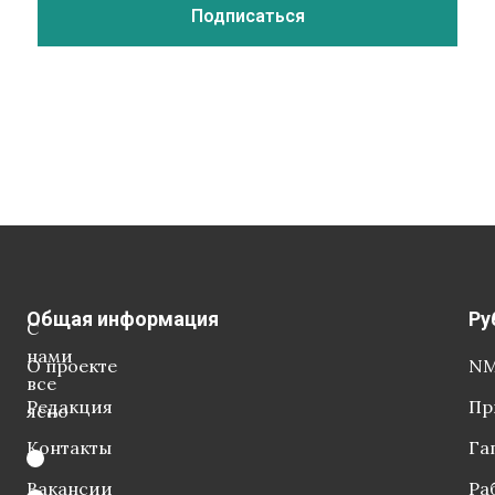
Общая информация
Ру
С
нами
О проекте
NM
все
Редакция
Пр
ясно
Контакты
Га
Вакансии
Ра