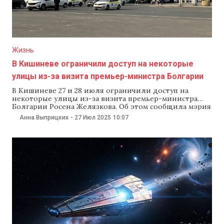
Жизнь
В Кишиневе ограничили доступ на некоторые
улицы из-за визита премьер-министра Болгарии
В Кишиневе 27 и 28 июля ограничили доступ на
некоторые улицы из-за визита премьер-министра
Болгарии Росена Желязкова. Об этом сообщила мэрия
города.С 8:00 до 16:00 в центре Кишинева ограничат
Анна Выприцких
-
27 Июл 2025
10:07
доступ в некоторые общественные места и перекроют
движение на дорогах, ведущих в аэропорт. Нельзя
будет проводить митинги, демонстрации, ремонтные
работы и