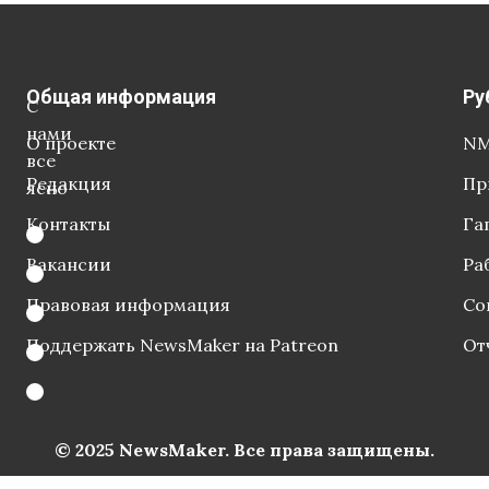
Общая информация
Ру
С
нами
О проекте
NM
все
Редакция
Пр
ясно
Контакты
Га
Вакансии
Ра
Правовая информация
Со
Поддержать NewsMaker на Patreon
От
© 2025 NewsMaker. Все права защищены.