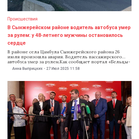
Происшествия
В Сынжерейском районе водитель автобуса умер
за рулем: у 48-летнего мужчины остановилось
сердце
В районе села Цамбула Сынжерейского района 26
июля произошла авария. Водитель пассажирского
автобуса умер за рулем.Как сообщает портал «Бельцы-
онлайн», автобус следовал из Бельц в Сынжерей.
Анна Выприцких
-
27 Июл 2025
11:58
Водителю стало плохо, он потерял контроль над
управлением и съехал с трассы. У 48-летнего мужчины
остановилось сердце. Сообщается, что в автобусе не
было пассажиров.