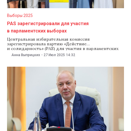
Выборы 2025
PAS зарегистрировали для участия
в парламентских выборах
Центральная избирательная комиссия
зарегистрировала партию «Действие
и солидарность» (PAS) для участия в парламентских
выборах. Решение приняли на заседании
Анна Выприцких
-
27 Июл 2025
14:32
27 июля.Комиссия зарегистрировала список
кандидатов в депутаты от PAS, символику
формирования, представителей в ЦИК
и ответственного за финансы в период
избирательной кампании. Это первая партия,
зарегистрированная для участия в выборах.
Напомним, 20 июля PAS опубликовала список
кандидатов в депутаты. В первую десятку