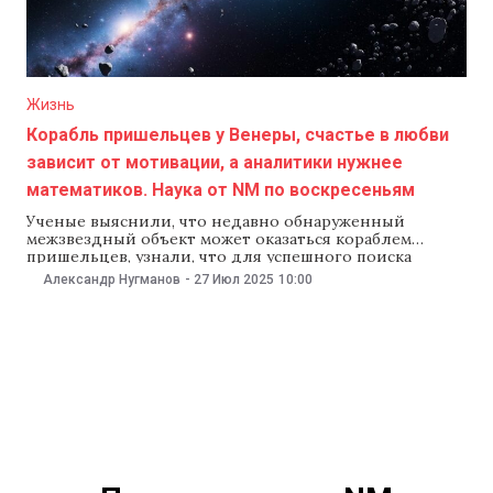
Жизнь
Корабль пришельцев у Венеры, счастье в любви
зависит от мотивации, а аналитики нужнее
математиков. Наука от NM по воскресеньям
Ученые выяснили, что недавно обнаруженный
межзвездный объект может оказаться кораблем
пришельцев, узнали, что для успешного поиска
партнера важен искренний личный интерес, а
Александр Нугманов
-
27 Июл 2025
10:00
аналитическое мышление, согласно докладу
Всемирного экономического форума, работодатели
сегодня ценят гораздо выше, чем умение читать и
считать. Об этих и других новостях науки и техники —
в еженедельном