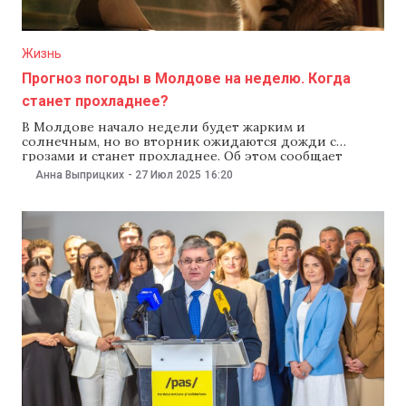
Жизнь
Прогноз погоды в Молдове на неделю. Когда
станет прохладнее?
В Молдове начало недели будет жарким и
солнечным, но во вторник ожидаются дожди с
грозами и станет прохладнее. Об этом сообщает
Государственный гидрометеоцентр.В понедельник,
Анна Выприцких
-
27 Июл 2025
16:20
28 июля, на юге страны и центральных районах
ожидается экстремальная жара. Днем столбики
термометров поднимутся до +35..+39°C, ночью
ожидается около +23…25°C. В северных районах и
Бельцах