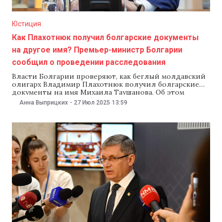
Юстиция
Как Плахотнюк получил болгарские документы
на другое имя? Премьер-министр Болгарии
сообщил о проведении расследования
Власти Болгарии проверяют, как беглый молдавский
олигарх Владимир Плахотнюк получил болгарские
документы на имя Михаила Таушанова. Об этом
премьер-министр страны Росен Желязков сообщил
Анна Выприцких
-
27 Июл 2025
13:59
на пресс-конференции в Кишиневе 27 июля.«Я
ознакомился с этим случаем, в том числе в связи с
моим визитом в Молдову. Насколько нам известно,
речь идет о человеке,