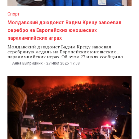
Спорт
Молдавский дзюдоист Вадим Крецу завоевал
серебро на Европейских юношеских
паралимпийских играх
Молдавский дзюдоист Вадим Крецу завоевал
серебряную медаль на Европейских юношеских
паралимпийских играх. Об этом 27 июля сообщило
министерство образования и исследований.Крецу
Анна Выприцких
-
27 Июл 2025
17:58
занял второе место в соревнованиях по парадзюдо в
весовой категории до 73 кг. Как сообщили в пресс-
релизе министерства, Молдова впервые участвует в
Европейских юношеских паралимпийских играх.
Соревнования проходят в