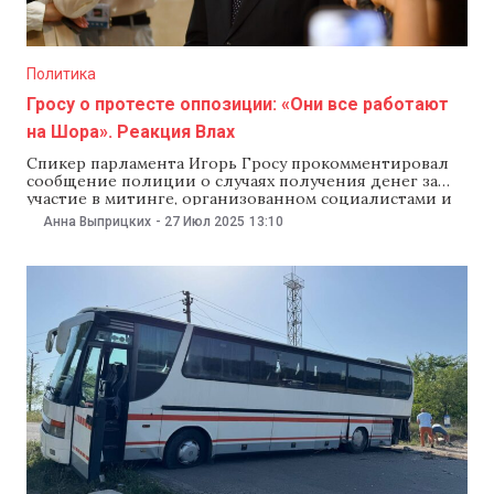
Политика
Гросу о протесте оппозиции: «Они все работают
на Шора». Реакция Влах
Спикер парламента Игорь Гросу прокомментировал
сообщение полиции о случаях получения денег за
участие в митинге, организованном социалистами и
еще тремя оппозиционными формированиями в
Анна Выприцких
-
27 Июл 2025
13:10
Кишиневе. По его мнению, Игорь Додон и Ирина
Влах действуют в интересах беглого олигарха Илана
Шора. Партия «Сердце Молдовы», которую
возглавляет Влах, отвергла эти обвинения.«Додон
долго старался