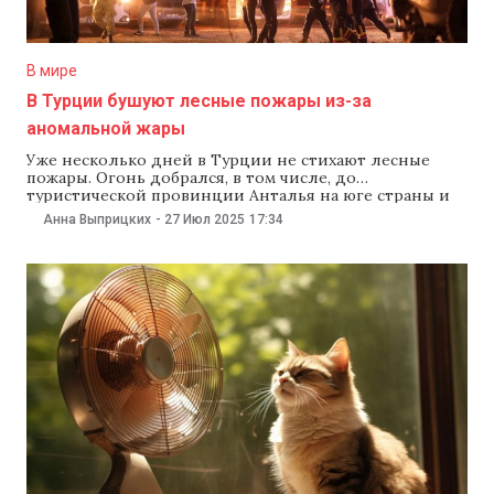
В мире
В Турции бушуют лесные пожары из-за
аномальной жары
Уже несколько дней в Турции не стихают лесные
пожары. Огонь добрался, в том числе, до
туристической провинции Анталья на юге страны и
до города Бурса, расположенного на севере. Об этом
Анна Выприцких
-
27 Июл 2025
17:34
27 июля сообщает издание «Настоящее время».С
конца июня в Турции ежедневно фиксируют десятки
возгораний. Только 26 июля произошло 76 пожаров,