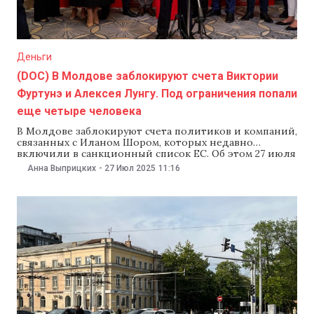
Деньги
(DOC) В Молдове заблокируют счета Виктории
Фуртунэ и Алексея Лунгу. Под ограничения попали
еще четыре человека
В Молдове заблокируют счета политиков и компаний,
связанных с Иланом Шором, которых недавно
включили в санкционный список ЕС. Об этом 27 июля
сообщил премьер-министр Дорин
Анна Выприцких
-
27 Июл 2025
11:16
Речан.Межведомственный наблюдательный совет,
который отвечает за соблюдение международных
санкций, принял решение заблокировать банковские
счета лидера партии Moldova Mare Виктории Фуртунэ,
беглых депутатов Александра Нестеровского и Ирины
Лозован, председателя партии «Возрождение»
Натальи Параски, лидера