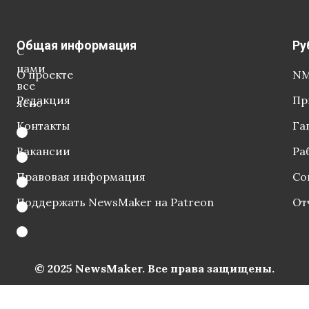
Общая информация
Ру
С
нами
О проекте
NM
все
Редакция
Пр
ясно
Контакты
Га
Вакансии
Ра
Правовая информация
Со
Поддержать NewsMaker на Patreon
От
© 2025 NewsMaker. Все права защищены.