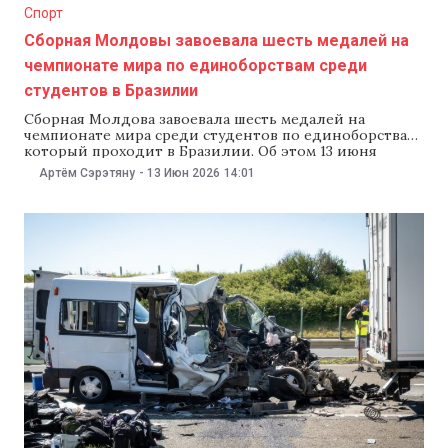
Спорт
Сборная Молдовы завоевала шесть медалей на
чемпионате мира по единоборствам среди
студентов в Бразилии
Сборная Молдова завоевала шесть медалей на
чемпионате мира среди студентов по единоборствам,
который проходит в Бразилии. Об этом 13 июня
сообщили в министерстве образования и
Артём Сэрэтяну
-
13 Июн 2026
14:01
исследований. Чемпионками мира среди студентов
стали представительницы вольной борьбы Михаела
Самоил в весовой категории до 55 кг и Ирина Рынгач
в весовой категории до 65