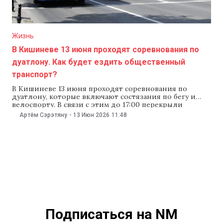
Жизнь
В Кишиневе 13 июня проходят соревнования по
дуатлону. Как будет ездить общественный
транспорт?
В Кишиневе 13 июня проходят соревнования по
дуатлону, которые включают состязания по бегу и
велоспорту. В связи с этим до 17:00 перекрыли
движение на одном из участков улицы Албишоара.
Артём Сэрэтяну
-
13 Июн 2026
11:48
Кроме того, изменили маршруты двух видов
общественного транспорта. С 12:00 также временно
ограничат доступ в некоторые общественные места и
на дороги,
Подписаться на NM