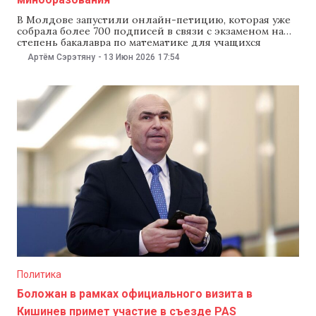
В Молдове запустили онлайн-петицию, которая уже
собрала более 700 подписей в связи с экзаменом на
степень бакалавра по математике для учащихся
реального профиля. Авторы утверждают, что в тесте
Артём Сэрэтяну
-
13 Июн 2026
17:54
были очень сложные задания, и сравнивают их с
задачами на олимпиадах или университетских
экзаменах. Они требуют снизить проходной балл,
откорректировать систему оценивания
Политика
Боложан в рамках официального визита в
Кишинев примет участие в съезде PAS