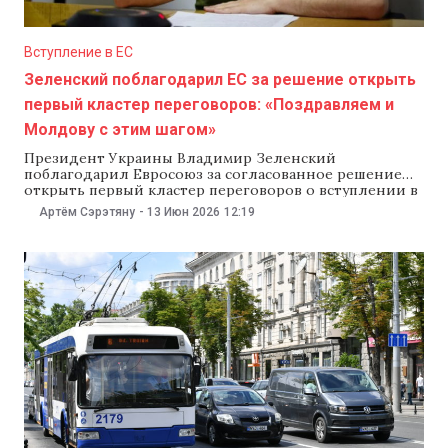
Вступление в ЕС
Зеленский поблагодарил ЕС за решение открыть
первый кластер переговоров: «Поздравляем и
Молдову с этим шагом»
Президент Украины Владимир Зеленский
поблагодарил Евросоюз за согласованное решение
открыть первый кластер переговоров о вступлении в
ЕС. По словам президента, этот шаг является важной
Артём Сэрэтяну
-
13 Июн 2026
12:19
политической и моральной поддержкой для
Украины и ее граждан. Зеленский также поздравил
Молдову с этим событием. «Благодарю всех наших
людей, которые борются за Украину. И благодарю