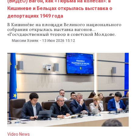
(ВИДЕО) Вагон, как «Тюрьма на колесах»: в
Кишиневе и Бельцах открылась выставка о
депортациях 1949 года
В Кишинёве на площади Великого национального
собрания открылась выставка вагонов
«Государственный террор в советской Молдове.
Масштабы, жертвы и палачи». Внутри — документы,
Максим Хомяк
-
13 Июн 2026
15:12
фотографии, книги и личные вещи
депортированных. Очевидец репрессий Маргарета
Спыну-Чемыртан вспоминает: «Нас везли три недели
в мучениях, в этих вагонах на колесах. Я назвала это
«тюрьмой на колёсах».
Video News