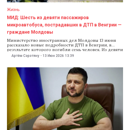
Жизнь
МИД: Шесть из девяти пассажиров
микроавтобуса, пострадавших в ДТП в Венгрии —
граждане Молдовы
Министерство иностранных дел Молдовы 13 июня
рассказало новые подробности ДТП в Венгрии, в
результате которого погибли семь человек. Из девяти
человек, находившихся в микроавтобусе с
Артём Сэрэтяну
-
13 Июн 2026
13:39
молдавскими номерами, шестеро — граждане
Молдовы. Двое из них получили тяжелые травмы.
Еще трое погибших были гражданами Румынии. В
МИД Молдовы сообщили, что среди девяти