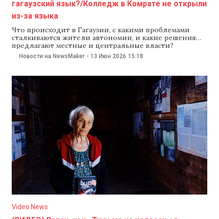
гагаузский язык?/Колледж в Комрате не открыли
из-за языка
Что происходит в Гагаузии, с какими проблемами
сталкиваются жители автономии, и какие решения
предлагают местные и центральные власти?
NewsMaker рассказывает о главных событиях в
Новости на NewsMaker
-
13 Июн 2026
15:18
автономии: Чишмикиой — одно из старейших
гагаузских сёл на юге Молдовы, где почти 3 тысячи
жителей говорят на гагаузском. С 2010 года ЮНЕСКО
включило гагаузский язык
Video News