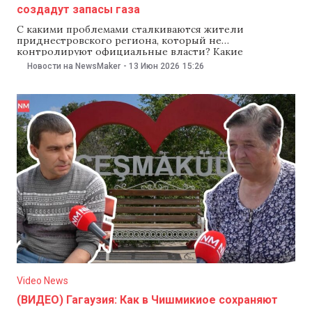
создадут запасы газа
С какими проблемами сталкиваются жители
приднестровского региона, который не
контролируют официальные власти? Какие
инициативы продвигают в Тирасполе, и как Кишинев
Новости на NewsMaker
-
13 Июн 2026
15:26
может повлиять на события, которые там
происходят? NewsMaker рассказывает о главных
новостях региона: Приднестровье, Абхазия и Южная
Осетия просят признать их независимость Три
непризнанных региона — Приднестровье, Абхазия и
Южная
Video News
(ВИДЕО) Гагаузия: Как в Чишмикиое сохраняют