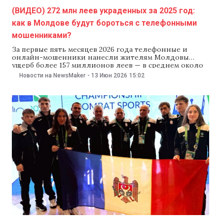
(ВИДЕО) 272 млн леев украденных за 2025 год:
как в Молдове будут бороться с телефонными
мошенниками?
За первые пять месяцев 2026 года телефонные и
онлайн-мошенники нанесли жителям Молдовы
ущерб более 157 миллионов леев — в среднем около
89 тысяч леев на одно дело. Всего зарегистрировали
Новости на NewsMaker
-
13 Июн 2026
15:02
около 1770 случаев. Чаще всего злоумышленники
представлялись сотрудниками банков (515 случаев),
заманивали в фиктивные инвестиции и
криптоплатформы (310 случаев) или предлагали