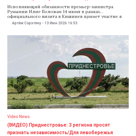
Исполняющий обязанности премьер-министра
Румынии Илие Боложан 14 июня в рамках
официального визита в Кишинев примет участие в
съезде партии «Действие и солидарность» (PAS). Об
Артём Сэрэтяну
-
13 Июн 2026
16:53
этом сообщили представители Национальной
либеральной партии (PNL), которую возглавляет
Боложан, передает Digi24.ro. В PNL подчеркнули, что
визит Боложана станет подтверждением
«постоянной поддержки Румынией европейского
курса Молдовы
Video News
(ВИДЕО) Приднестровье: 3 региона просят
признать независимость/Для левобережья