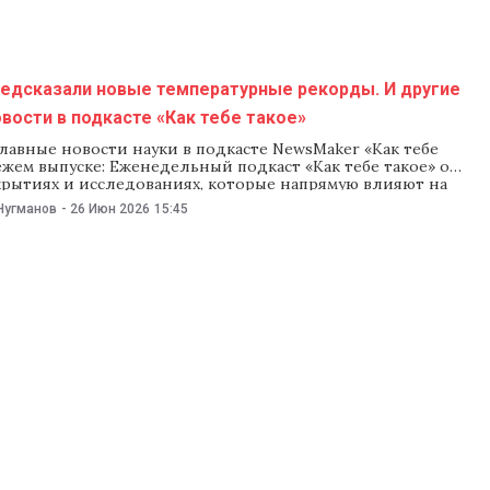
редсказали новые температурные рекорды. И другие
вости в подкасте «Как тебе такое»
лавные новости науки в подкасте NewsMaker «Как тебе
вежем выпуске: Еженедельный подкаст «Как тебе такое» о
крытиях и исследованиях, которые напрямую влияют на
, выходит каждый вторник. Свежий выпуск также можно
Нугманов
-
26 Июн 2026
15:45
а платформах: Если у вас нет возможности послушать
 переживайте — все