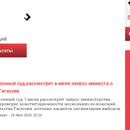
ций
ьтаты
ионный суд рассмотрит в июле запрос минюста о
Гагаузии
онный суд 7 июля рассмотрит запрос министерства
проверке конституционности нескольких положений
ьства Гагаузии, которые касаются организации выборов.
ны определить, имеет ли Народное собрание Гагаузии
ишан
-
26 Июн 2026
20:24
рждать состав Центральной избирательной комиссии
апомним, что мандат депутатов Народного собрания
тек 12 ноября 2025 года. После этого власти дважды