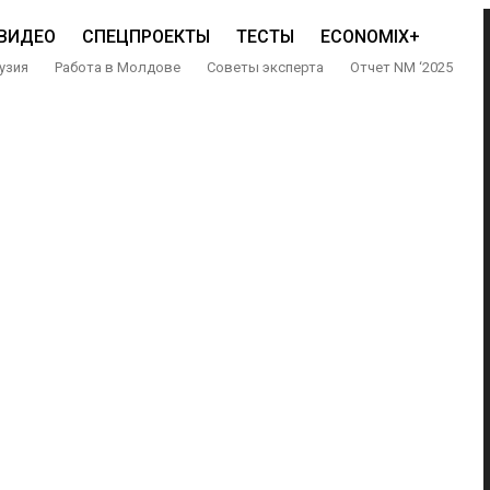
ВИДЕО
СПЕЦПРОЕКТЫ
ТЕСТЫ
ECONOMIX+
узия
Работа в Молдове
Советы эксперта
Отчет NM ‘2025