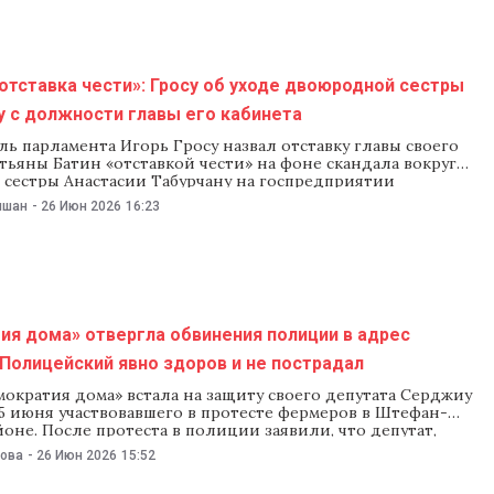
оигрышу нашей страны
отставка чести»: Гросу об уходе двоюродной сестры
у с должности главы его кабинета
ь парламента Игорь Гросу назвал отставку главы своего
тьяны Батин «отставкой чести» на фоне скандала вокруг
 сестры Анастасии Табурчану на госпредприятии
то он заявил в пятницу 26 июня. По словам Гросу, Татьяна
ишан
-
26 Июн 2026
16:23
а заявление об отставке в среду, 24 июня. «Я считаю, что
ия дома» отвергла обвинения полиции в адрес
Полицейский явно здоров и не пострадал
ократия дома» встала на защиту своего депутата Серджиу
5 июня участвовавшего в протесте фермеров в Штефан-
оне. После протеста в полиции заявили, что депутат,
актором, задел колесом их сотрудника, обеспечивавшего
нова
-
26 Июн 2026
15:52
акции. В партии на это ответили, что правоохранители
пугать их сторонников, а Стефанко никому