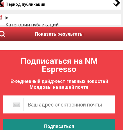
Период публикации
Категории публикаций
Показать результаты
Подписаться на NM
Espresso
Ежедневный дайджест главных новостей
Молдовы на вашей почте