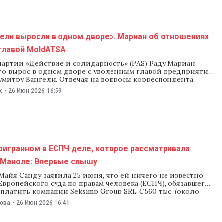
ели выросли в одном дворе». Мариан об отношениях
главой MoldATSA
партии «Действие и солидарность» (PAS) Раду Мариан
что вырос в одном дворе с уволенным главой предприятия
умитру Вангели. Отвечая на вопросы корреспондента
6 июня, Мариан сказал, что, несмотря на давнее
к
-
26 Июн 2026
16:59
 он не знал, где учился Вангели, и они не были друзьями.
торил, что
оигранном в ЕСПЧ деле, которое рассматривала
 Маноле: Впервые слышу
айя Санду заявила 25 июня, что ей ничего не известно
вропейского суда по правам человека (ЕСПЧ), обязавшего
платить компании Seksimp Group SRL €560 тыс. (около
), и участии в этом председателя Конституционного суда
нова
-
26 Июн 2026
16:41
оле. В начале июня этого года стало известно, что
тояла в коллегии судей, принявших решение, приведшее