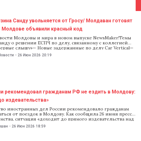
зина Санду увольняется от Гросу/ Молдаван готовят
В Молдове объявили красный код
вости Молдовы и мира в новом выпуске NewsMaker!Темы
анду о решении ЕСПЧ по делу, связанному с коллегией
ервые слышу»— Новые задержанные по делу Car Vertical—
ростила получение гражданства для этнических украинцев
Новости
-
26 Июн 2026
20:19
— Двоюродная сестра Майи Санду уходит из команды
у— Заключенный погиб при попытке
и рекомендовал гражданам РФ не ездить в Молдову:
до издевательства»
во иностранных дел России рекомендовало гражданам
ться от поездок в Молдову. Как сообщила 26 июня пресс-
мства, ситуация «доходит до прямого издевательства над
ми в аэропорт Кишинева». «Официальный Кишинев в
ишан
-
26 Июн 2026
18:59
водимого при поддержке западных кураторов
ского курса усиливает дискриминационные меры в
граждан России, въезжающих в Республику Молдова»,