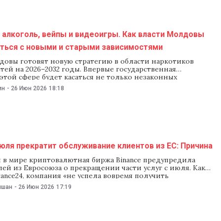
 алкоголь, вейпы и видеоигры. Как власти Молдовы
оться с новыми и старыми зависимостями
довы готовят новую стратегию в области наркотиков
тей на 2026–2032 годы. Впервые государственная
этой сфере будет касаться не только незаконных
 но и алкоголя, табака, электронных сигарет, азартных
ин
-
26 Июн 2026
18:18
игр и проблемного использования цифровой среды.
вает, почему власти решили расширить подход, какие
тают главными и как предлагают менять систему помощи,
оловной политики. Почему понадобилась
июля прекратит обслуживание клиентов из ЕС: Причина
 в мире криптовалютная биржа Binance предупредила
ей из Евросоюза о прекращении части услуг с июля. Как
ance24, компания «не успела вовремя получить
 лицензию». 24 июня стало известно, что Binance
ишан
-
26 Июн 2026
17:19
явку на лицензию в Греции и планирует подать ее в
ане ЕС. По правилам регулирования криптоактивов