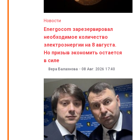
Новости
Energocom зарезервировал
необходимое количество
электроэнергии на 8 августа.
Но призыв экономить остается
в силе
Вера Балахнова
-
08 Авг. 2026
17:40