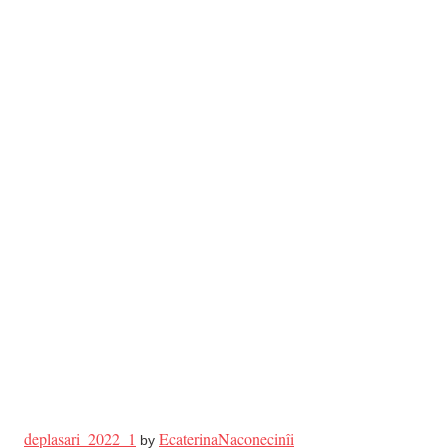
deplasari_2022_1
EcaterinaNaconecinîi
by