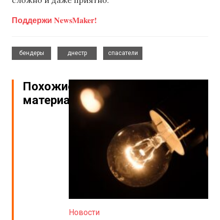
сложно и даже приятно.
Поддержи NewsMaker!
,
,
бендеры
днестр
спасатели
Похожие
материалы
Новости