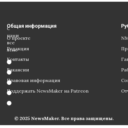
Общая информация
Ру
С
нами
О проекте
NM
все
Редакция
Пр
ясно
Контакты
Га
Вакансии
Ра
Правовая информация
Со
Поддержать NewsMaker на Patreon
От
© 2025 NewsMaker. Все права защищены.