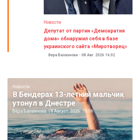
Новости
Депутат от партии «Демократия
дома» обнаружил себя в базе
украинского сайта «Миротворец»
Вера Балахнова
-
08 Авг. 2026
16:02
Новости
В Бендерах 13-летний мальчик
утонул в Днестре
Вера Балахнова
|
8 Август, 2026
15:06