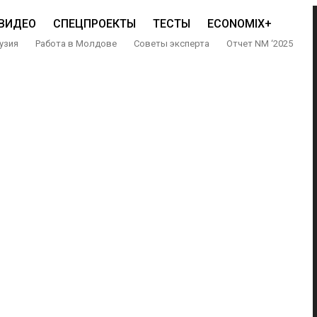
ВИДЕО
СПЕЦПРОЕКТЫ
ТЕСТЫ
ECONOMIX+
узия
Работа в Молдове
Советы эксперта
Отчет NM ‘2025