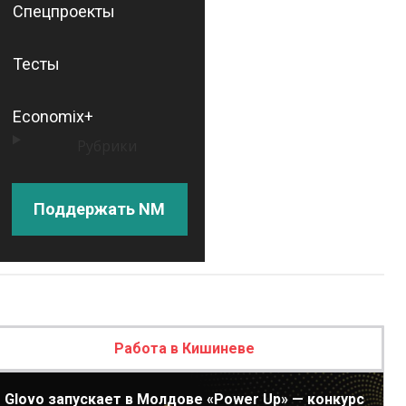
Спецпроекты
Тесты
Economix+
Рубрики
Поддержать NM
Работа в Кишиневе
Glovo запускает в Молдове «Power Up» — конкурс