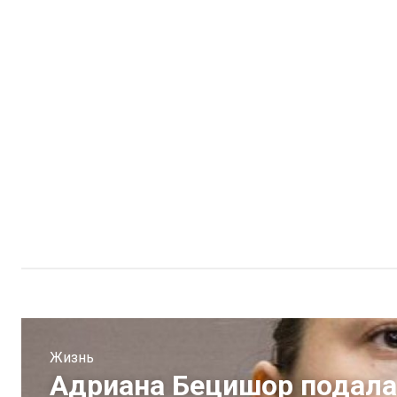
Жизнь
Адриана Бецишор подала