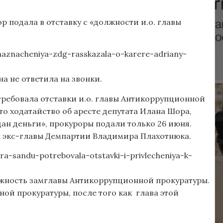
 подала в отставку с «должности и.о. главы
aznacheniya-zdg-rasskazala-o-karere-adriany-
а не ответила на звонки.
ребовала отставки и.о. главы Антикоррупционной
о ходатайство об аресте депутата Илана Шора,
дан деньги», прокуроры подали только 26 июня.
ы экс-главы Демпартии Владимира Плахотнюка.
a-sandu-potrebovala-otstavki-i-privlecheniya-k-
лжность замглавы Антикоррупционной прокуратуры.
ной прокуратуры, после того как глава этой