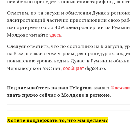
неизбежно приведет к повышению тарифов для потр
Отметим, из-за засухи и обмеления Дуная в регион
электростанций частично приостановили свою рабо
импортирует около 40% электроэнергии из Румынии
здесь
Молдове читайте
.
Следует отметить, что по состоянию на 9 августа, 
на 8 см, в связи с чем угрозы для процедур охлажд
повышению уровня воды в Дунае, в Румынии объяви
сообщает
Чернаводской АЭС нет,
digi24.ro.
@newsmak
Подписывайтесь на наш Telegram-канал
знать прямо сейчас о Молдове и регионе.
Хотите поддержать то, что мы делаем?