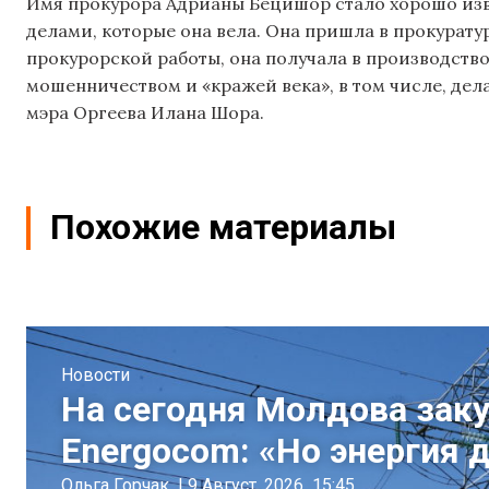
Имя прокурора Адрианы Бецишор стало хорошо изве
делами, которые она вела. Она пришла в прокурату
прокурорской работы, она получала в производство
мошенничеством и «кражей века», в том числе, де
мэра Оргеева Илана Шора.
Похожие материалы
Новости
На сегодня Молдова заку
Energocom: «Но энергия 
Ольга Горчак
|
9 Август, 2026
15:45