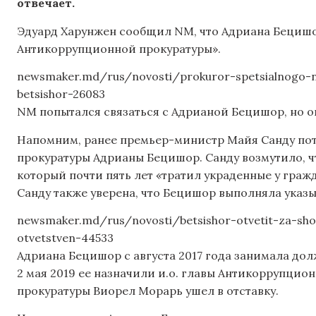
отвечает.
Эдуард Харунжен сообщил NM, что Адриана Бецишор
Антикоррупционной прокуратуры».
newsmaker.md/rus/novosti/prokuror-spetsialnogo-n
betsishor-26083
NM попытался связаться с Адрианой Бецишор, но он
Напомним, ранее премьер-министр Майя Санду пот
прокуратуры Адрианы Бецишор. Санду возмутило, чт
который почти пять лет «тратил украденные у граж
Санду также уверена, что Бецишор выполняла указ
newsmaker.md/rus/novosti/betsishor-otvetit-za-shor
otvetstven-44533
Адриана Бецишор с августа 2017 года занимала до
2 мая 2019 ее назначили и.о. главы Антикоррупцион
прокуратуры Виорел Морарь ушел в отставку.