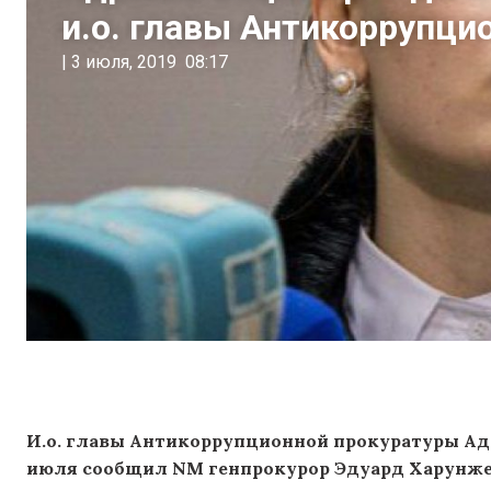
и.о. главы Антикоррупци
|
3 июля, 2019
08:17
И.о. главы Антикоррупционной прокуратуры Адр
июля
cообщил
NM генпрокурор Эдуард Харунже