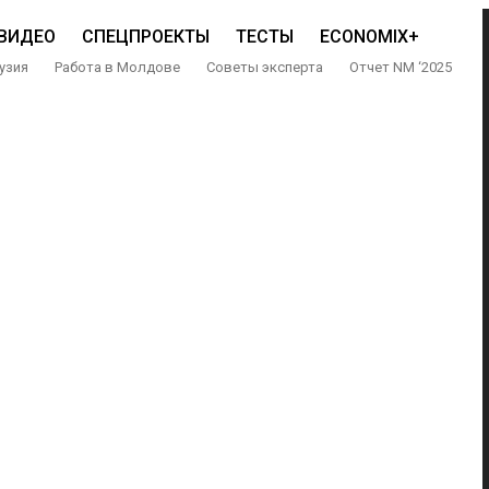
ВИДЕО
СПЕЦПРОЕКТЫ
ТЕСТЫ
ECONOMIX+
узия
Работа в Молдове
Советы эксперта
Отчет NM ‘2025