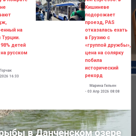
 не
Кишиневе
вают
подорожает
дж,
проезд, PAS
оенный на
отказалась ехать
 Турции.
в Грузию с
 98% детей
«группой дружбы»,
 на русском
цена на солярку
побила
исторический
 Горчак
рекорд
 2026
16:33
Марина Гильен
-
03 Апр 2026
08:08
 рыбы в Данченском озере