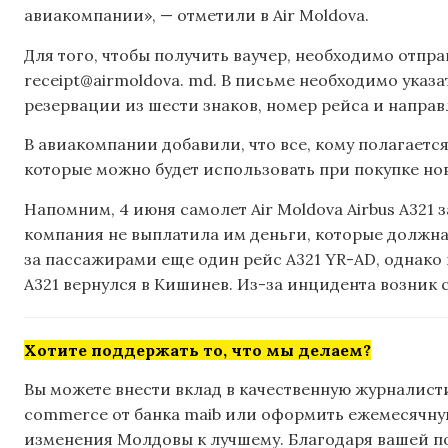
авиакомпании», — отметили в Air Moldova.
Для того, чтобы получить ваучер, необходимо отпр
receipt@airmoldova. md. В письме необходимо указа
резервации из шести знаков, номер рейса и направ
В авиакомпании добавили, что все, кому полагается
которые можно будет использовать при покупке но
Напомним, 4 июня самолет Air Moldova Airbus A321 
компания не выплатила им деньги, которые должна с
за пассажирами еще один рейс A321 YR-AD, однако и
A321 вернулся в Кишинев. Из-за инцидента возник 
Хотите поддержать то, что мы делаем?
Вы можете внести вклад в качественную журналисти
commerce от банка maib или оформить ежемесячную 
изменения Молдовы к лучшему. Благодаря вашей 