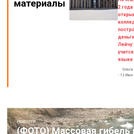
материалы
2 года
откры
колле
постр
деньги
Лейчу:
учится
языке
Ольга
-
12 Июн
Новости
(ФОТО) Массовая гибель