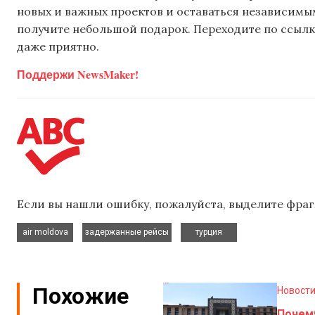
новых и важных проектов и оставаться независимым
получите небольшой подарок. Переходите по ссылке
даже приятно.
Поддержи NewsMaker!
Если вы нашли ошибку, пожалуйста, выделите фраг
,
,
air moldova
задержанные рейсы
турция
Похожие
Новост
Почем