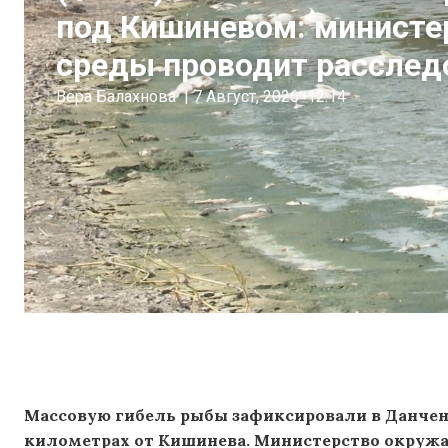
под Кишиневом: минист
среды проводит расслед
Вера Балахнова
|
7 Август, 2026
12:14
Массовую гибель рыбы зафиксировали в Данчен
километрах от Кишинева. Министерство окружа