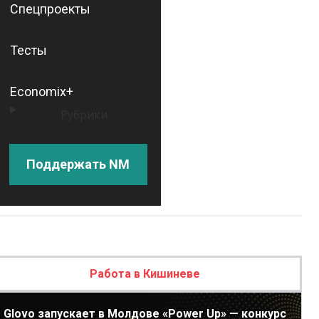
Спецпроекты
Тесты
Economix+
Рубрики
Поддержать NM
Работа в Кишиневе
Glovo запускает в Молдове «Power Up» — конкурс