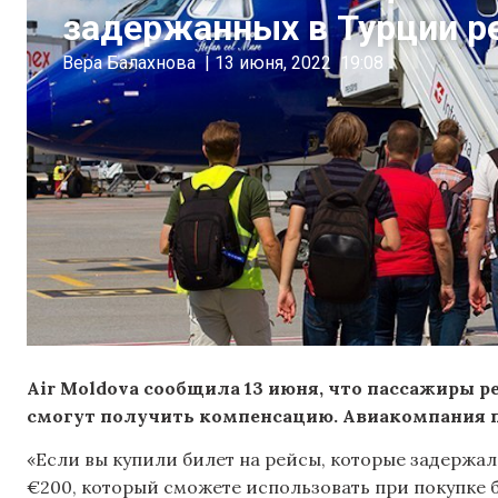
задержанных в Турции р
Вера Балахнова
|
13 июня, 2022
19:08
Air Moldova сообщила 13 июня, что пассажиры ре
смогут получить компенсацию. Авиакомпания п
«Если вы купили билет на рейсы, которые задержали
€200, который сможете использовать при покупке б