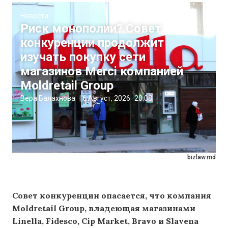
Новости
Риск монополии? Совет
конкуренции продолжит
изучать покупку сети
магазинов Merci компанией
Moldretail Group
Вера Балахнова
|
6 Август, 2026
20:08
bizlaw.md
Совет конкуренции опасается, что компания
Moldretail Group, владеющая магазинами
Linella, Fidesco, Cip Market, Bravo и Slavena