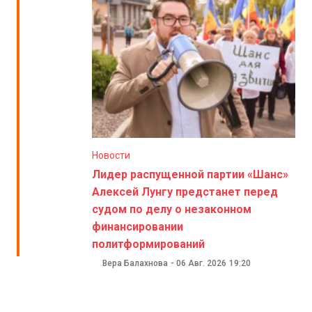
Новости
Лидер распущенной партии «Шанс»
Алексей Лунгу предстанет перед
судом по делу о незаконном
финансировании
политформирований
Вера Балахнова
-
06 Авг. 2026
19:20