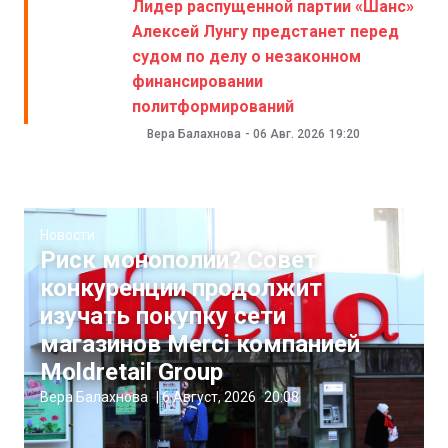
Лидер распущенной партии «Шанс»
Алексей Лунгу предстанет перед
судом по делу о незаконном
финансировании
политформирований
Вера Балахнова
-
06 Авг. 2026
19:20
Новости
Риск монополии? Совет
конкуренции продолжит
изучать покупку сети
магазинов Merci компанией
Moldretail Group
Вера Балахнова
|
6 Август, 2026
20:08