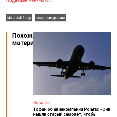
Поддержи NewsMaker!
,
Moldretail Group
совет конкуренции
Похожие
материалы
Новости
Тофан об авиакомпании Polaris: «Они
нашли старый самолет, чтобы