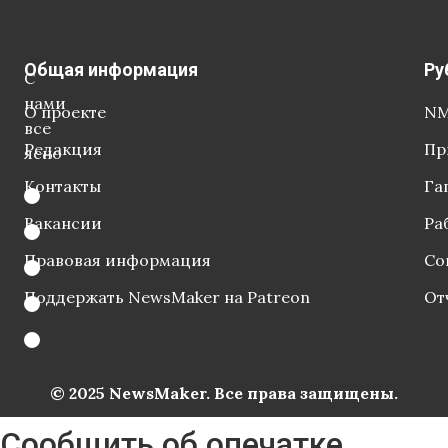
Общая информация
Ру
С
нами
О проекте
NM
все
Редакция
Пр
ясно
Контакты
Га
Вакансии
Ра
Правовая информация
Со
Поддержать NewsMaker на Patreon
От
© 2025 NewsMaker. Все права защищены.
Сообщить об опечатке