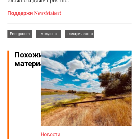
сложно и даже приятно.
Поддержи NewsMaker!
,
,
Energocom
молдова
электричество
Похожие
материалы
Новости