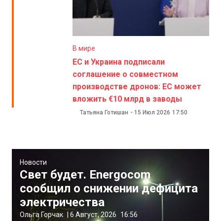
В мире
ЕС и Украина подписали
соглашение о совместном
производстве дронов: ЕС может
вложить €10 млрд в заводы
Татьяна Готишан
-
15 Июл 2026
17:50
Новости
Свет будет. Energocom
сообщил о снижении дефицита
электричества
Ольга Горчак
|
6 Август, 2026
16:56