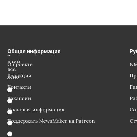
Общая информация
Ру
С
нами
О проекте
NM
все
Редакция
Пр
ясно
Контакты
Га
Вакансии
Ра
Правовая информация
Со
Поддержать NewsMaker на Patreon
От