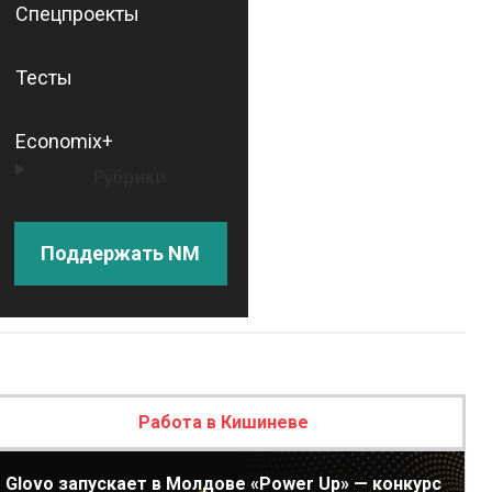
Спецпроекты
Тесты
Economix+
Рубрики
Поддержать NM
Работа в Кишиневе
Glovo запускает в Молдове «Power Up» — конкурс