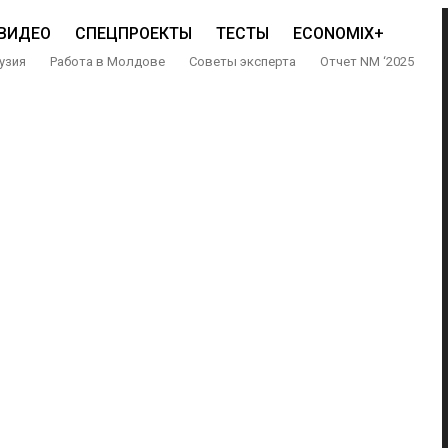
ВИДЕО
СПЕЦПРОЕКТЫ
ТЕСТЫ
ECONOMIX+
узия
Работа в Молдове
Советы эксперта
Отчет NM ‘2025