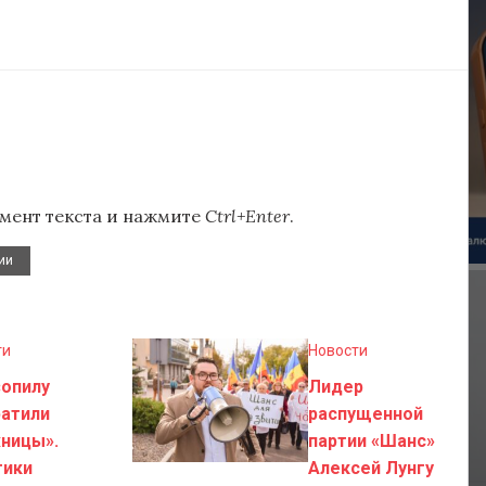
мент текста и нажмите
Ctrl+Enter
.
ии
ти
Новости
зопилу
Лидер
ратили
распущенной
ницы».
партии «Шанс»
тики
Алексей Лунгу