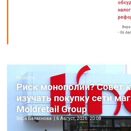
обсу
нало
рефо
Вера
-
06 Авг
Новости
Риск монополии? Совет 
изучать покупку сети ма
Moldretail Group
Вера Балахнова
|
6 Август, 2026
20:08