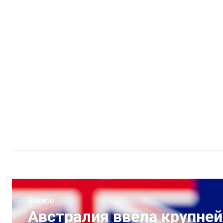
В мире
Австралия ввела крупней