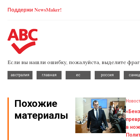
Поддержи NewsMaker!
Если вы нашли ошибку, пожалуйста, выделите фраг
,
,
,
,
австралия
главная
ес
россия
санкц
Похожие
Новос
«Бен
материалы
прев
в нож
Поли