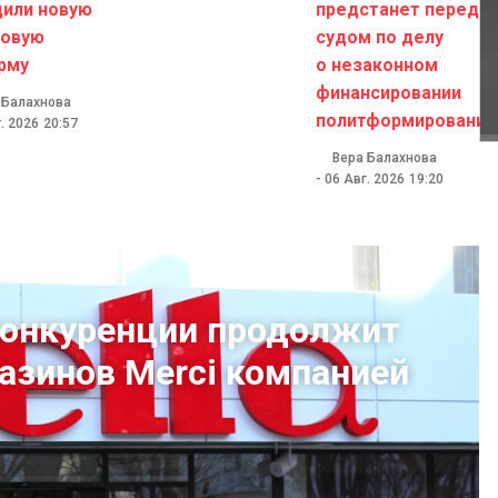
дили новую
предстанет перед
говую
судом по делу
рму
о незаконном
финансировании
 Балахнова
политформирований
. 2026
20:57
Вера Балахнова
-
06 Авг. 2026
19:20
конкуренции продолжит
газинов Merci компанией