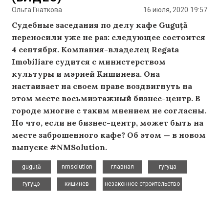
Ольга Гнаткова
16 июля, 2020
19:57
Судебные заседания по делу кафе Guguță
переносили уже не раз: следующее состоится
4 сентября. Компания-владелец Regata
Imobiliare судится с министерством
культуры и мэрией Кишинева. Она
настаивает на своем праве воздвигнуть на
этом месте восьмиэтажный бизнес-центр. В
городе многие с таким мнением не согласны.
Но что, если не бизнес-центр, может быть на
месте заброшенного кафе? Об этом — в новом
выпуске #NMSolution.
,
,
,
,
guguță
nmsolution
главная
гугуца
,
,
гугуцэ
кишинев
незаконное строительство