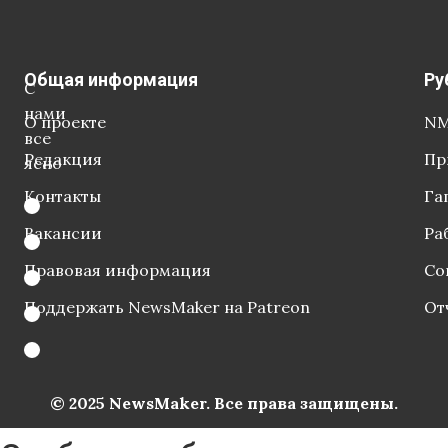
Общая информация
Ру
С
нами
О проекте
NM
все
Редакция
Пр
ясно
Контакты
Га
Вакансии
Ра
Правовая информация
Со
Поддержать NewsMaker на Patreon
От
© 2025 NewsMaker. Все права защищены.