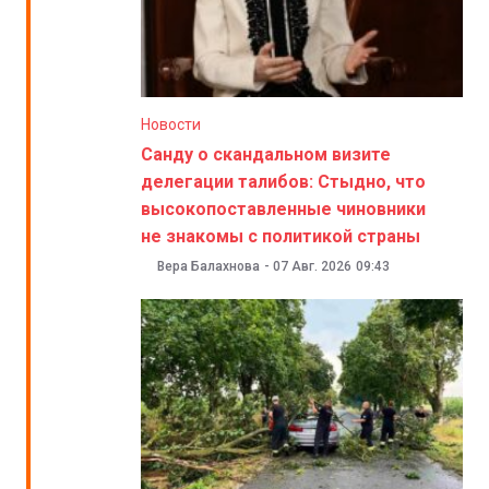
Новости
Санду о скандальном визите
делегации талибов: Стыдно, что
высокопоставленные чиновники
не знакомы с политикой страны
Вера Балахнова
-
07 Авг. 2026
09:43