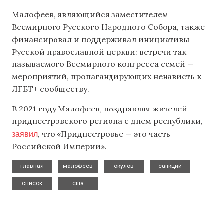
Малофеев, являющийся заместителем
Всемирного Русского Народного Собора, также
финансировал и поддерживал инициативы
Русской православной церкви: встречи так
называемого Всемирного конгресса семей —
мероприятий, пропагандирующих ненависть к
ЛГБТ+ сообществу.
В 2021 году Малофеев, поздравляя жителей
приднестровского региона с днем республики,
заявил
, что «Приднестровье — это часть
Российской Империи».
,
,
,
,
главная
малофеев
окулов
санкции
,
список
сша