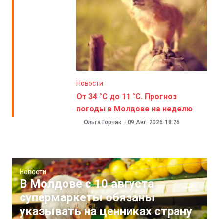
Новости
От 34 °C до 11 °C. Прогноз
погоды в Молдове на неделю
Ольга Горчак
-
09 Авг. 2026
18:26
Новости
В Молдове с 10 августа
супермаркеты обязаны
указывать на ценниках страну