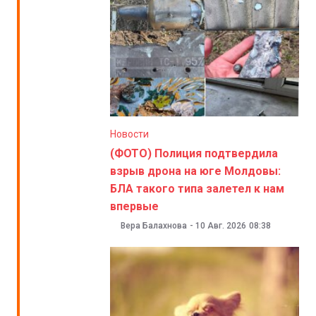
Новости
(ФОТО) Полиция подтвердила
взрыв дрона на юге Молдовы:
БЛА такого типа залетел к нам
впервые
Вера Балахнова
-
10 Авг. 2026
08:38