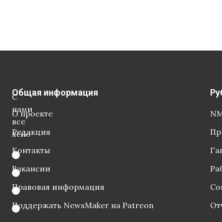
Общая информация
Ру
С
нами
О проекте
NM
все
Редакция
Пр
ясно
Контакты
Га
Вакансии
Ра
Правовая информация
Со
Поддержать NewsMaker на Patreon
От