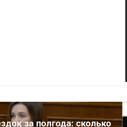
здок за полгода: сколько