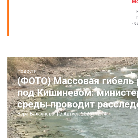
М
-
0
Новости
(ФОТО) Массовая гибель
под Кишиневом: минист
среды проводит расслед
Вера Балахнова
|
7 Август, 2026
12:14