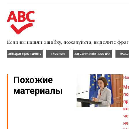
Если вы нашли ошибку, пожалуйста, выделите фраг
,
,
,
аппарат президента
главная
заграничные поездки
молд
Похожие
Но
Ма
материалы
п
пр
ко
че
не