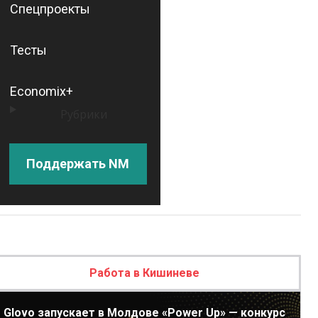
Спецпроекты
Тесты
Economix+
Рубрики
Поддержать NM
Работа в Кишиневе
Glovo запускает в Молдове «Power Up» — конкурс