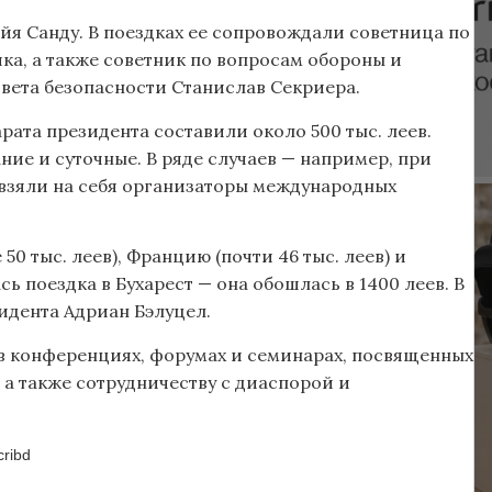
я Санду. В поездках ее сопровождали советница по
а, а также советник по вопросам обороны и
вета безопасности Станислав Секриера.
ата президента составили около 500 тыс. леев.
ие и суточные. В ряде случаев — например, при
 взяли на себя организаторы международных
0 тыс. леев), Францию (почти 46 тыс. леев) и
ь поездка в Бухарест — она обошлась в 1400 леев. В
идента Адриан Бэлуцел.
 в конференциях, форумах и семинарах, посвященных
 а также сотрудничеству с диаспорой и
ribd