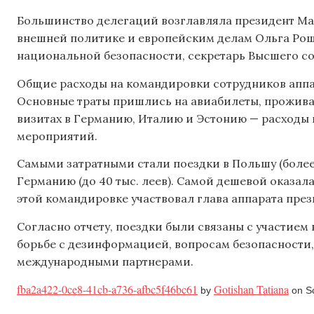
Большинство делегаций возглавляла президент Май
внешней политике и европейским делам Ольга Рошк
национальной безопасности, секретарь Высшего со
Общие расходы на командировки сотрудников аппар
Основные траты пришлись на авиабилеты, проживан
визитах в Германию, Италию и Эстонию — расходы
мероприятий.
Самыми затратными стали поездки в Польшу (более 5
Германию (до 40 тыс. леев). Самой дешевой оказалас
этой командировке участвовал глава аппарата през
Согласно отчету, поездки были связаны с участием
борьбе с дезинформацией, вопросам безопасности,
международными партнерами.
fba2a422-0ce8-41cb-a736-afbc5f46bc61
Gotishan Tatiana
by
on Sc