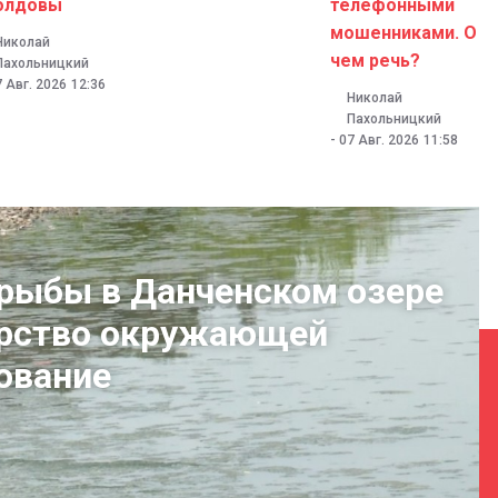
олдовы
телефонными
мошенниками. О
Николай
чем речь?
Пахольницкий
7 Авг. 2026
12:36
Николай
Пахольницкий
-
07 Авг. 2026
11:58
 рыбы в Данченском озере
ерство окружающей
ование