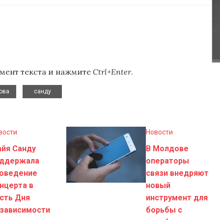
мент текста и нажмите
Ctrl+Enter
.
,
ова
санду
вости
Новости
йя Санду
В Молдове
оддержала
операторы
оведение
связи внедряют
нцерта в
новый
сть Дня
инструмент для
зависимости
борьбы с