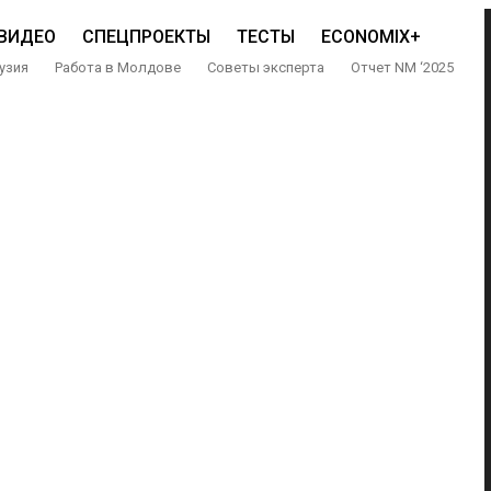
ВИДЕО
СПЕЦПРОЕКТЫ
ТЕСТЫ
ECONOMIX+
узия
Работа в Молдове
Советы эксперта
Отчет NM ‘2025