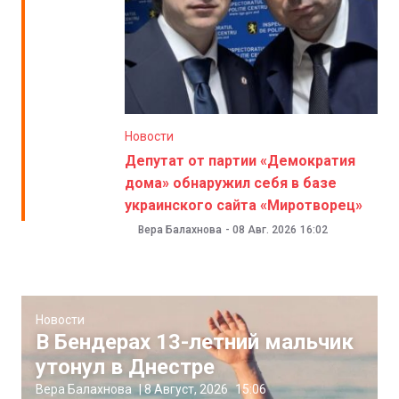
Новости
Депутат от партии «Демократия
дома» обнаружил себя в базе
украинского сайта «Миротворец»
Вера Балахнова
-
08 Авг. 2026
16:02
Новости
В Бендерах 13-летний мальчик
утонул в Днестре
Вера Балахнова
|
8 Август, 2026
15:06