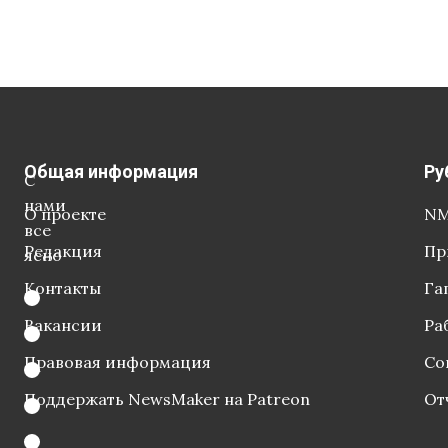
Общая информация
Ру
С
нами
О проекте
NM
все
Редакция
Пр
ясно
Контакты
Га
Вакансии
Ра
Правовая информация
Со
Поддержать NewsMaker на Patreon
От