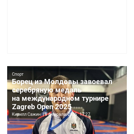
Спорт
Борец из Молдовы завоевал
серебряную медаль
на международном турнире
Zagreb Open 2025
Кирилл Сажин
|
8 февраля, 2025
17:27