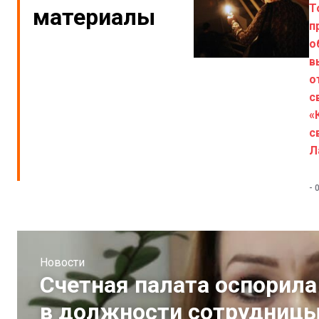
Т
материалы
п
о
в
о
с
«
с
Л
-
Новости
Счетная палата оспорила
в должности сотрудницы