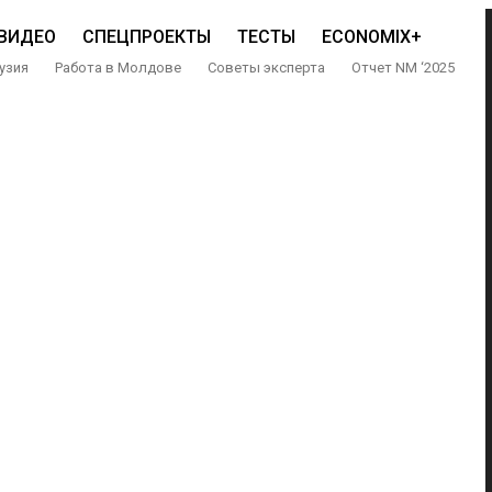
ВИДЕО
СПЕЦПРОЕКТЫ
ТЕСТЫ
ECONOMIX+
узия
Работа в Молдове
Советы эксперта
Отчет NM ‘2025