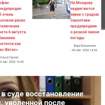
офан
На Молдову
редупредил
надвигаются
б очень
ливни с градом.
ысоком риске
Синоптики
тключения
предупредили
вета 6 августа.
о резкой смене
Кишинев
погоды
ветится как
Вера Балахнова
ас-Вегас»
-
06 Авг. 2026
14:46
Ольга Горчак
06 Авг. 2026
14:49
 в суде восстановление
, уволенной после