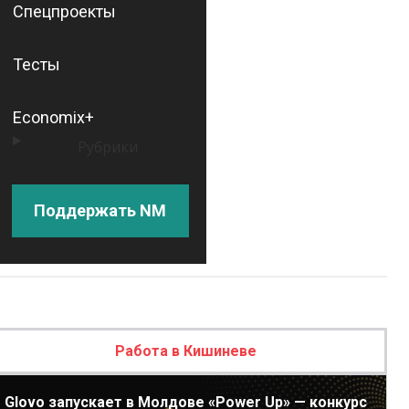
Спецпроекты
Тесты
Economix+
Рубрики
Поддержать NM
Работа в Кишиневе
Glovo запускает в Молдове «Power Up» — конкурс