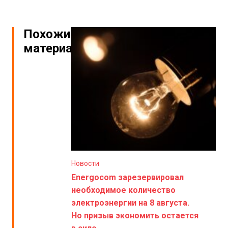
Похожие
материалы
Новости
Energocom зарезервировал
необходимое количество
электроэнергии на 8 августа.
Но призыв экономить остается