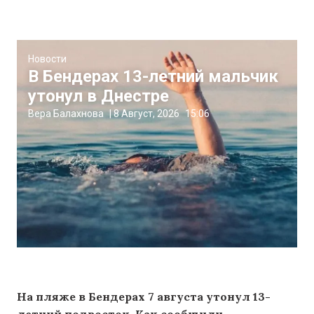
Новости
В Бендерах 13-летний мальчик
утонул в Днестре
Вера Балахнова
|
8 Август, 2026
15:06
На пляже в Бендерах 7 августа утонул 13-
летний подросток. Как сообщили