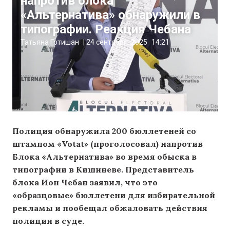
напротив блока
«Альтернатива» обнаружили в
типографии. Реакция Чебана
Татьяна Готишан
|
24 сентября, 2025
14:21
Полиция обнаружила 200 бюллетеней со
штампом «
Votat
»
(проголосовал)
напротив
Блока «Альтернатива» во время обыска в
типографии в Кишиневе. Представитель
блока Ион Чебан заявил, что это
«образцовые» бюллетени для избирательной
рекламы и пообещал обжаловать действия
полиции в суде.