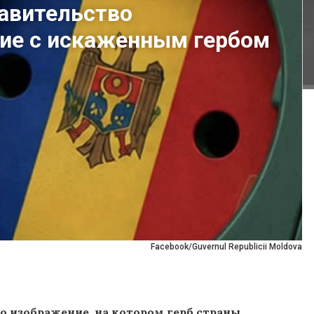
равительство
ие с искаженным гербом
Facebook/Guvernul Republicii Moldova
 изображение, на котором герб страны