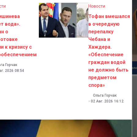
сти
Новости
Кишинева
Тофан вмешался
т вода».
в очередную
ан о
перепалку
готовке
Чебана и
и к кризису с
Хаждера.
ообеспечением
«Обеспечение
граждан водой
га Горчак
не должно быть
вг. 2026
08:54
предметом
спора»
Ольга Горчак
-
02 Авг. 2026
16:12