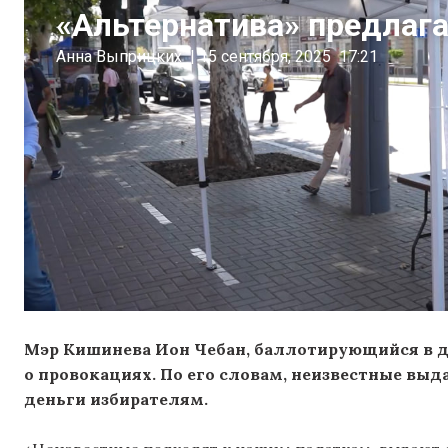
«Альтернатива» предлаг
Анна Выприцких
|
15 сентября, 2025
17:21
Мэр Кишинева Ион Чебан, баллотирующийся в де
о провокациях. По его словам, неизвестные выд
деньги избирателям.