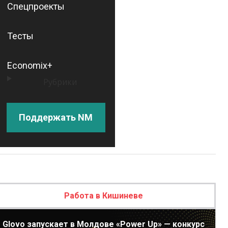
Спецпроекты
Тесты
Economix+
Рубрики
Поддержать NM
Работа в Кишиневе
Glovo запускает в Молдове «Power Up» — конкурс