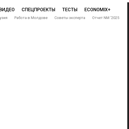
ВИДЕО
СПЕЦПРОЕКТЫ
ТЕСТЫ
ECONOMIX+
узия
Работа в Молдове
Советы эксперта
Отчет NM ‘2025