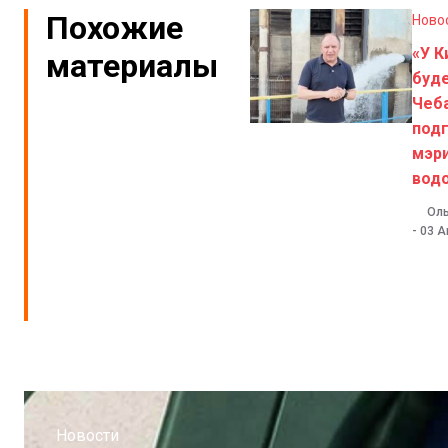
Похожие
Ново
«У 
материалы
буде
Чеб
под
мэри
вод
Оль
-
03 А
Новости