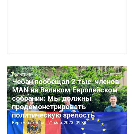
Политика
Чебан пообещал 2 тыс. членов
MAN на Великом Европейском
собрании: Мы должны
продемонстрировать
политическую зрелость
Вера Балахнова
|
21 мая, 2023
09:38