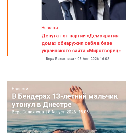
Новости
Депутат от партии «Демократия
дома» обнаружил себя в базе
украинского сайта «Миротворец»
Вера Балахнова
-
08 Авг. 2026
16:02
Новости
В Бендерах 13-летний мальчик
утонул в Днестре
Вера Балахнова
|
8 Август, 2026
15:06