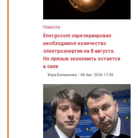
Новости
Energocom зарезервировал
необходимое количество
электроэнергии на 8 августа.
Но призыв экономить остается
в силе
Вера Балахнова
-
08 Авг. 2026
17:40