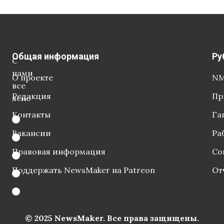
Общая информация
Ру
С
нами
О проекте
NM
все
Редакция
Пр
ясно
Контакты
Га
Вакансии
Ра
Правовая информация
Со
Поддержать NewsMaker на Patreon
От
© 2025 NewsMaker. Все права защищены.