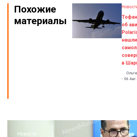
Похожие
Новост
Тофа
материалы
об ав
Polari
нашли
самол
совер
в Шар
Ольга
-
06 Авг
Новости