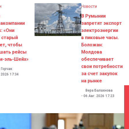
и
Новости
н
В Румынии
иакомпании
запретят экспорт
s: «Они
электроэнергии
 старый
в пиковые часы.
ет, чтобы
Боложан:
шать рейсы
Молдова
м-эль-Шейх»
обеспечивает
свои потребности
 Горчак
за счет закупок
. 2026
17:34
на рынке
Вера Балахнова
-
06 Авг. 2026
17:23