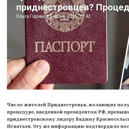
приднестровцев? Процед
Ольга Горчак
|
2 июня, 2026
13:42
Число жителей Приднестровья, желающих полу
процедуре, введенной президентом РФ, превышае
приднестровскому лидеру Вадиму Красносельс
Игнатьев. Эту же информацию подтвердило по