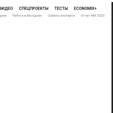
ВИДЕО
СПЕЦПРОЕКТЫ
ТЕСТЫ
ECONOMIX+
узия
Работа в Молдове
Советы эксперта
Отчет NM ‘2025