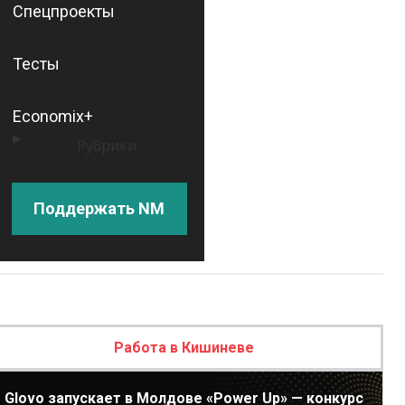
Спецпроекты
Тесты
Economix+
Рубрики
Поддержать NM
Работа в Кишиневе
Glovo запускает в Молдове «Power Up» — конкурс