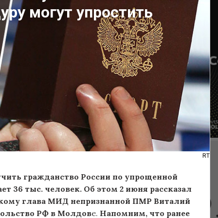
уру могут упростить
RT
чить гражданство России по упрощенной
т 36 тыс. человек. Об этом 2 июня рассказал
кому глава МИД непризнанной ПМР Виталий
сольство РФ в Молдов
е.
Напомним, что ранее