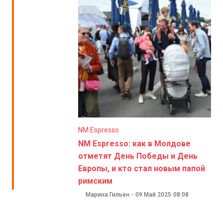
NM Espresso
NM Espresso: как в Молдове
отметят День Победы и День
Европы, и кто стал новым папой
римским
Марина Гильен
-
09 Май 2025
08:08