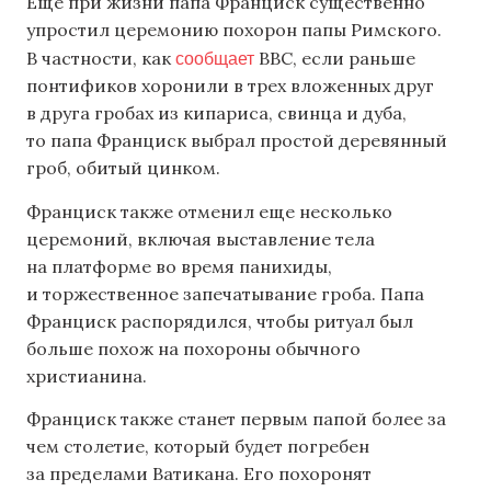
Еще при жизни папа Франциск существенно
упростил церемонию похорон папы Римского.
сообщает
В частности, как
BBC, если раньше
понтификов хоронили в трех вложенных друг
в друга гробах из кипариса, свинца и дуба,
то папа Франциск выбрал простой деревянный
гроб, обитый цинком.
Франциск также отменил еще несколько
церемоний, включая выставление тела
на платформе во время панихиды,
и торжественное запечатывание гроба. Папа
Франциск распорядился, чтобы ритуал был
больше похож на похороны обычного
христианина.
Франциск также станет первым папой более за
чем столетие, который будет погребен
за пределами Ватикана. Его похоронят