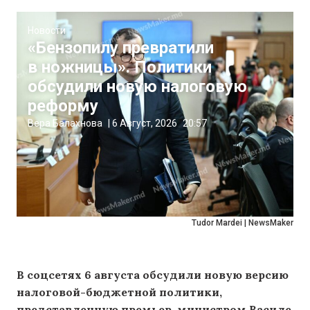
Новости
«Бензопилу превратили
в ножницы». Политики
обсудили новую налоговую
реформу
Вера Балахнова
|
6 Август, 2026
20:57
Tudor Mardei | NewsMaker
В соцсетях 6 августа обсудили новую версию
налоговой-бюджетной политики,
представленную премьер-министром Василе